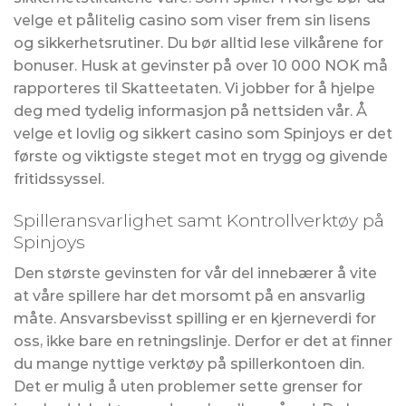
velge et pålitelig casino som viser frem sin lisens
og sikkerhetsrutiner. Du bør alltid lese vilkårene for
bonuser. Husk at gevinster på over 10 000 NOK må
rapporteres til Skatteetaten. Vi jobber for å hjelpe
deg med tydelig informasjon på nettsiden vår. Å
velge et lovlig og sikkert casino som Spinjoys er det
første og viktigste steget mot en trygg og givende
fritidssyssel.
Spilleransvarlighet samt Kontrollverktøy på
Spinjoys
Den største gevinsten for vår del innebærer å vite
at våre spillere har det morsomt på en ansvarlig
måte. Ansvarsbevisst spilling er en kjerneverdi for
oss, ikke bare en retningslinje. Derfor er det at finner
du mange nyttige verktøy på spillerkontoen din.
Det er mulig å uten problemer sette grenser for