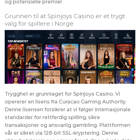
og potensielle premier.
Grunnen til at Spinjoys Casino er et trygt
valg for spillere i Norge
Trygghet er grunnlaget for Spinjoys Casino. Vi
opererer en lisens fra Curacao Gaming Authority.
Denne lisensen forsikrer at vi følger internasjonale
standarder for rettferdig spilling, sikre
transaksjoner og ansvarlig gambling. Plattformen
vår er sikret via 128-bit SSL-kryptering. Denne