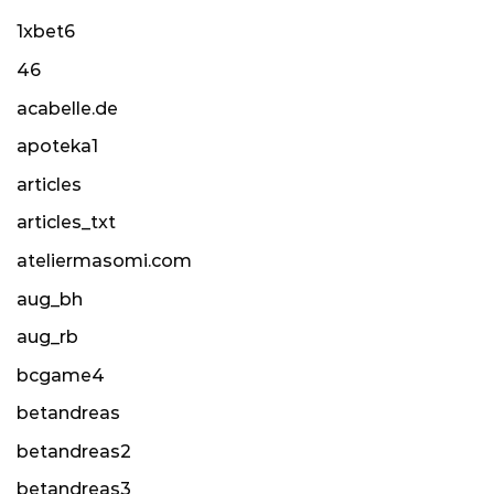
1xbet6
46
acabelle.de
apoteka1
articles
articles_txt
ateliermasomi.com
aug_bh
aug_rb
bcgame4
betandreas
betandreas2
betandreas3