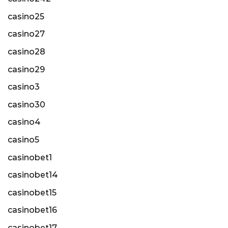
casino25
casino27
casino28
casino29
casino3
casino30
casino4
casino5
casinobet1
casinobet14
casinobet15
casinobet16
casinobet17