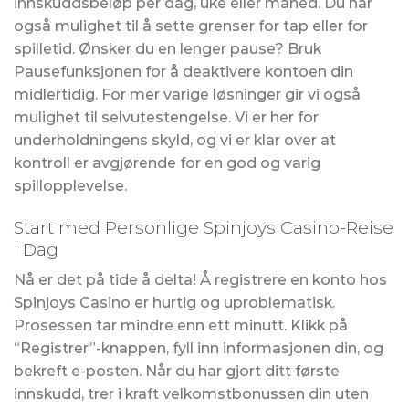
innskuddsbeløp per dag, uke eller måned. Du har
også mulighet til å sette grenser for tap eller for
spilletid. Ønsker du en lenger pause? Bruk
Pausefunksjonen for å deaktivere kontoen din
midlertidig. For mer varige løsninger gir vi også
mulighet til selvutestengelse. Vi er her for
underholdningens skyld, og vi er klar over at
kontroll er avgjørende for en god og varig
spillopplevelse.
Start med Personlige Spinjoys Casino-Reise
i Dag
Nå er det på tide å delta! Å registrere en konto hos
Spinjoys Casino er hurtig og uproblematisk.
Prosessen tar mindre enn ett minutt. Klikk på
“Registrer”-knappen, fyll inn informasjonen din, og
bekreft e-posten. Når du har gjort ditt første
innskudd, trer i kraft velkomstbonussen din uten