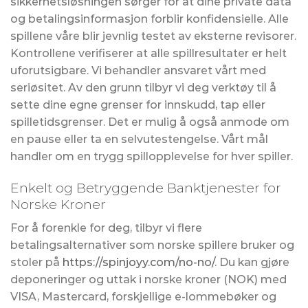
sikkerhetsløsningen sørger for at dine private data
og betalingsinformasjon forblir konfidensielle. Alle
spillene våre blir jevnlig testet av eksterne revisorer.
Kontrollene verifiserer at alle spillresultater er helt
uforutsigbare. Vi behandler ansvaret vårt med
seriøsitet. Av den grunn tilbyr vi deg verktøy til å
sette dine egne grenser for innskudd, tap eller
spilletidsgrenser. Det er mulig å også anmode om
en pause eller ta en selvutestengelse. Vårt mål
handler om en trygg spillopplevelse for hver spiller.
Enkelt og Betryggende Banktjenester for
Norske Kroner
For å forenkle for deg, tilbyr vi flere
betalingsalternativer som norske spillere bruker og
stoler på
https://spinjoyy.com/no-no/
. Du kan gjøre
deponeringer og uttak i norske kroner (NOK) med
VISA, Mastercard, forskjellige e-lommebøker og