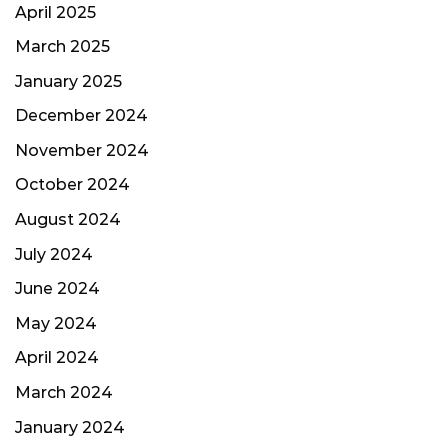
April 2025
March 2025
January 2025
December 2024
November 2024
October 2024
August 2024
July 2024
June 2024
May 2024
April 2024
March 2024
January 2024