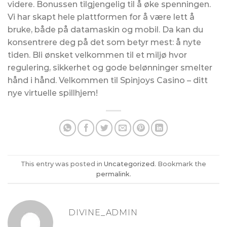
videre. Bonussen tilgjengelig til å øke spenningen.
Vi har skapt hele plattformen for å være lett å
bruke, både på datamaskin og mobil. Da kan du
konsentrere deg på det som betyr mest: å nyte
tiden. Bli ønsket velkommen til et miljø hvor
regulering, sikkerhet og gode belønninger smelter
hånd i hånd. Velkommen til Spinjoys Casino – ditt
nye virtuelle spillhjem!
This entry was posted in
Uncategorized
. Bookmark the
permalink
.
DIVINE_ADMIN