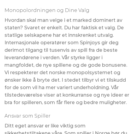
Monopolordningen og Dine Valg
Hvordan skal man velge i et marked dominert av
staten? Svaret er enkelt. Du har faktisk et valg. De
statlige selskapene har et innskrenket utvalg.
Internasjonale operatører som Spinjoys gir deg
derimot tilgang til tusenvis av spill fra de beste
leverandørene i verden. Vår styrke ligger i
mangfoldet, de nye spillene og de gode bonusene.
Vi respekterer det norske monopolsystemet og
ønsker ikke å bryte det. I stedet tilbyr vi et tilskudd
for de som vil ha mer variert underholdning. Vår
tilstedeværelse viser at konkurranse og nye ideer er
bra for spilleren, som får flere og bedre muligheter.
Ansvar som Spiller
Ditt eget ansvar er like viktig som
sikkerhetstiltakene våre. Som spiller i Norge bør du