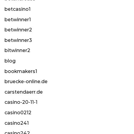
betcasino1
betwinner1
betwinner2
betwinner3
bitwinner2
blog
bookmakers1
bruecke-online.de
carstendaerr.de
casino-20-11-1
casino0212
casino241
casino242