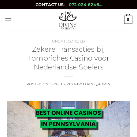
Skip
CONTACT US:
072 024 6246...
to
content
0
UNCATEGORIZED
Zekere Transacties bij
Tombriches Casino voor
Nederlandse Spelers
POSTED ON
JUNE 16, 2026
BY
DIVINE_ADMIN