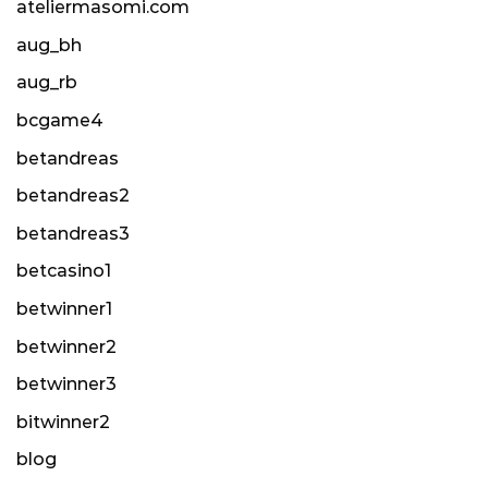
ateliermasomi.com
aug_bh
aug_rb
bcgame4
betandreas
betandreas2
betandreas3
betcasino1
betwinner1
betwinner2
betwinner3
bitwinner2
blog