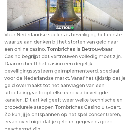
Voor Nederlandse spelers is beveiliging het eerste
waar ze aan denken bij het storten van geld naar
een online casino.
Tombriches Is Betrouwbaar
Casino begrijpt dat vertrouwen volledig moet zijn.
Daarom heeft het casino een degelijk
beveiligingssysteem geïmplementeerd, speciaal
voor de Nederlandse markt. Vanaf het tijdstip dat je
geld overmaakt tot het aanvragen van een
uitbetaling, verloopt elke euro via beveiligde
kanalen. Dit artikel geeft weer welke technische en
procedurele stappen Tombriches Casino uitvoert.
Zo kun jij je ontspannen op het spel concentreren,
ervan overtuigd dat je geld en gegevens goed
beschermd zijn.