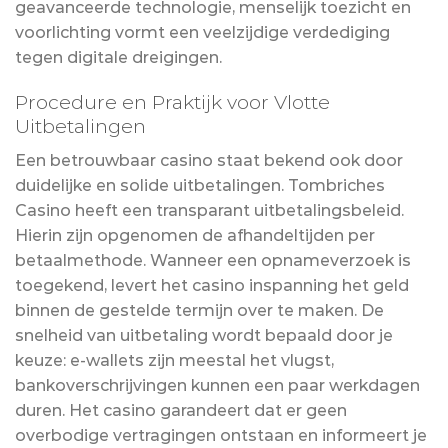
geavanceerde technologie, menselijk toezicht en
voorlichting vormt een veelzijdige verdediging
tegen digitale dreigingen.
Procedure en Praktijk voor Vlotte
Uitbetalingen
Een betrouwbaar casino staat bekend ook door
duidelijke en solide uitbetalingen. Tombriches
Casino heeft een transparant uitbetalingsbeleid.
Hierin zijn opgenomen de afhandeltijden per
betaalmethode. Wanneer een opnameverzoek is
toegekend, levert het casino inspanning het geld
binnen de gestelde termijn over te maken. De
snelheid van uitbetaling wordt bepaald door je
keuze: e-wallets zijn meestal het vlugst,
bankoverschrijvingen kunnen een paar werkdagen
duren. Het casino garandeert dat er geen
overbodige vertragingen ontstaan en informeert je