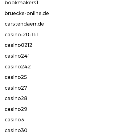
bookmakers1
bruecke-online.de
carstendaerr.de
casino-20-11-1
casino0212
casino241
casino242
casino25
casino27
casino28
casino29
casino3
casino30