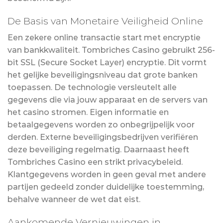
De Basis van Monetaire Veiligheid Online
Een zekere online transactie start met encryptie
van bankkwaliteit. Tombriches Casino gebruikt 256-
bit SSL (Secure Socket Layer) encryptie. Dit vormt
het gelijke beveiligingsniveau dat grote banken
toepassen. De technologie versleutelt alle
gegevens die via jouw apparaat en de servers van
het casino stromen. Eigen informatie en
betaalgegevens worden zo onbegrijpelijk voor
derden. Externe beveiligingsbedrijven verifiëren
deze beveiliging regelmatig. Daarnaast heeft
Tombriches Casino een strikt privacybeleid.
Klantgegevens worden in geen geval met andere
partijen gedeeld zonder duidelijke toestemming,
behalve wanneer de wet dat eist.
Aankomende Vernieuwingen in