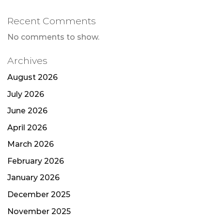
Recent Comments
No comments to show.
Archives
August 2026
July 2026
June 2026
April 2026
March 2026
February 2026
January 2026
December 2025
November 2025