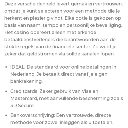
Deze verscheidenheid levert gemak en vertrouwen,
omdat je kunt selecteren voor een methode die je
herkent en plezierig vindt. Elke optie is gekozen op
basis van naam, tempo en persoonlijke beveiliging.
Het casino opereert alleen met erkende
betaaldienstverleners die beantwoorden aan de
strikte regels van de financiële sector. Zo weet je
zeker dat geldstromen via solide kanalen lopen.
iDEAL: De standaard voor online betalingen in
Nederland. Je betaalt direct vanaf je eigen
bankrekening.
Creditcards: Zeker gebruik van Visa en
Mastercard, met aanvullende bescherming zoals
3D Secure.
Bankoverschrijving: Een vertrouwde, directe
methode voor zowel inleggen als uitbetalen.