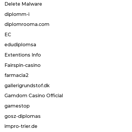
Delete Malware
diplomm-i
diplomrooma.com
EC
edudiplomsa
Extentions Info
Fairspin-casino
farmacia2
gallerigrundstof.dk
Gamdom Casino Official
gamestop
gosz-diplomas
impro-trier.de