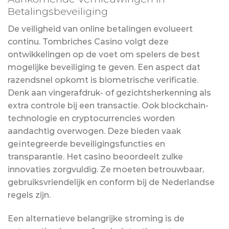
Betalingsbeveiliging
De veiligheid van online betalingen evolueert
continu. Tombriches Casino volgt deze
ontwikkelingen op de voet om spelers de best
mogelijke beveiliging te geven. Een aspect dat
razendsnel opkomt is biometrische verificatie.
Denk aan vingerafdruk- of gezichtsherkenning als
extra controle bij een transactie. Ook blockchain-
technologie en cryptocurrencies worden
aandachtig overwogen. Deze bieden vaak
geïntegreerde beveiligingsfuncties en
transparantie. Het casino beoordeelt zulke
innovaties zorgvuldig. Ze moeten betrouwbaar,
gebruiksvriendelijk en conform bij de Nederlandse
regels zijn.
Een alternatieve belangrijke stroming is de