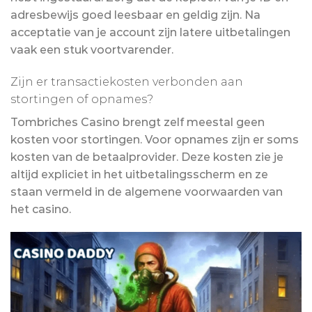
adresbewijs goed leesbaar en geldig zijn. Na
acceptatie van je account zijn latere uitbetalingen
vaak een stuk voortvarender.
Zijn er transactiekosten verbonden aan
stortingen of opnames?
Tombriches Casino brengt zelf meestal geen
kosten voor stortingen. Voor opnames zijn er soms
kosten van de betaalprovider. Deze kosten zie je
altijd expliciet in het uitbetalingsscherm en ze
staan vermeld in de algemene voorwaarden van
het casino.