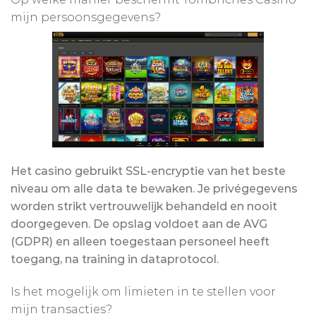
mijn persoonsgegevens?
Het casino gebruikt SSL-encryptie van het beste
niveau om alle data te bewaken. Je privégegevens
worden strikt vertrouwelijk behandeld en nooit
doorgegeven. De opslag voldoet aan de AVG
(GDPR) en alleen toegestaan personeel heeft
toegang, na training in dataprotocol.
Is het mogelijk om limieten in te stellen voor
mijn transacties?