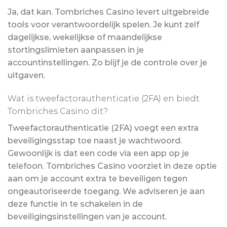
Ja, dat kan. Tombriches Casino levert uitgebreide
tools voor verantwoordelijk spelen. Je kunt zelf
dagelijkse, wekelijkse of maandelijkse
stortingslimieten aanpassen in je
accountinstellingen. Zo blijf je de controle over je
uitgaven.
Wat is tweefactorauthenticatie (2FA) en biedt
Tombriches Casino dit?
Tweefactorauthenticatie (2FA) voegt een extra
beveiligingsstap toe naast je wachtwoord.
Gewoonlijk is dat een code via een app op je
telefoon. Tombriches Casino voorziet in deze optie
aan om je account extra te beveiligen tegen
ongeautoriseerde toegang. We adviseren je aan
deze functie in te schakelen in de
beveiligingsinstellingen van je account.