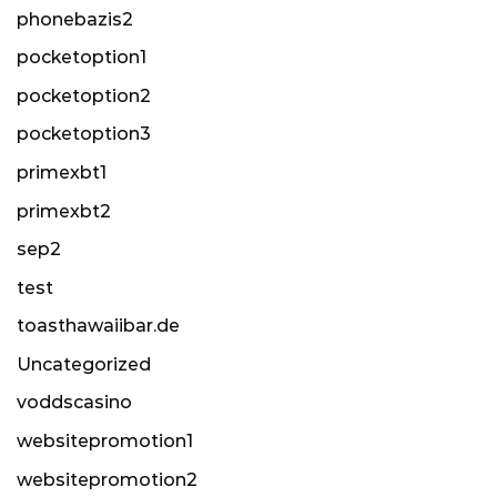
phonebazis2
pocketoption1
pocketoption2
pocketoption3
primexbt1
primexbt2
sep2
test
toasthawaiibar.de
Uncategorized
voddscasino
websitepromotion1
websitepromotion2