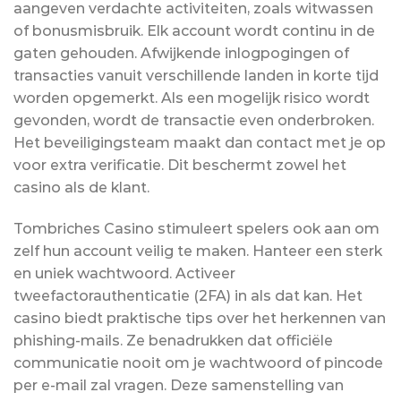
aangeven verdachte activiteiten, zoals witwassen
of bonusmisbruik. Elk account wordt continu in de
gaten gehouden. Afwijkende inlogpogingen of
transacties vanuit verschillende landen in korte tijd
worden opgemerkt. Als een mogelijk risico wordt
gevonden, wordt de transactie even onderbroken.
Het beveiligingsteam maakt dan contact met je op
voor extra verificatie. Dit beschermt zowel het
casino als de klant.
Tombriches Casino stimuleert spelers ook aan om
zelf hun account veilig te maken. Hanteer een sterk
en uniek wachtwoord. Activeer
tweefactorauthenticatie (2FA) in als dat kan. Het
casino biedt praktische tips over het herkennen van
phishing-mails. Ze benadrukken dat officiële
communicatie nooit om je wachtwoord of pincode
per e-mail zal vragen. Deze samenstelling van