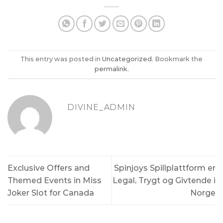
This entry was posted in
Uncategorized
. Bookmark the
permalink
.
DIVINE_ADMIN
Exclusive Offers and
Spinjoys Spillplattform er
Themed Events in Miss
Legal, Trygt og Givtende i
Joker Slot for Canada
Norge