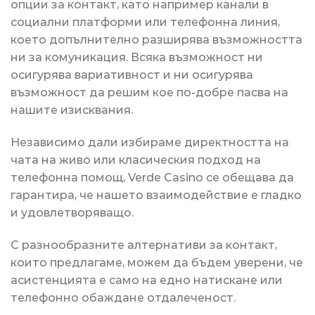
опции за контакт, като например канали в
социални платформи или телефонна линия,
което допълнително разширява възможността
ни за комуникация. Всяка възможност ни
осигурява вариативност и ни осигурява
възможност да решим кое по-добре пасва на
нашите изисквания.
Независимо дали избираме директността на
чата на живо или класическия подход на
телефонна помощ, Verde Casino се обещава да
гарантира, че нашето взаимодействие е гладко
и удовлетворяващо.
С разнообразните алтернативи за контакт,
които предлагаме, можем да бъдем уверени, че
асистенцията е само на едно натискане или
телефонно обаждане отдалеченост.