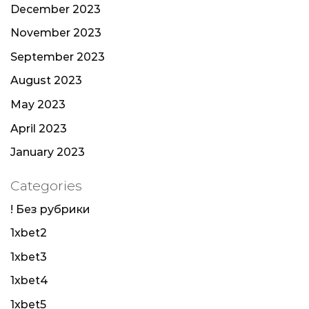
December 2023
November 2023
September 2023
August 2023
May 2023
April 2023
January 2023
Categories
! Без рубрики
1xbet2
1xbet3
1xbet4
1xbet5