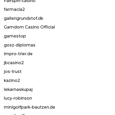
Fairspin-casino
farmacia2
gallerigrundstof.dk
Gamdom Casino Official
gamestop
gosz-diplomas
impro-trier.de
jbcasino2
jos-trust
kazino2
lekarnaskupaj
lucy-robinson
minigolfpark-bautzen.de