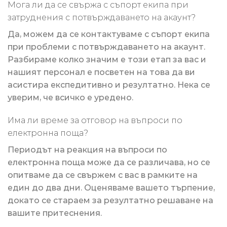
Мога ли да се свържа с съпорт екипа при
затруднения с потвърждаването на акаунт?
Да, можем да се контактуваме с съпорт екипа
при проблеми с потвърждаването на акаунт.
Разбираме колко значим е този етап за вас и
нашият персонал е посветен на това да ви
асистира експедитивно и резултатно. Нека се
уверим, че всичко е уредено.
Има ли време за отговор на въпроси по
електронна поща?
Периодът на реакция на въпроси по
електронна поща може да се различава, но се
опитваме да се свържем с вас в рамките на
един до два дни. Оценяваме вашето търпение,
докато се стараем за резултатно решаване на
вашите притеснения.