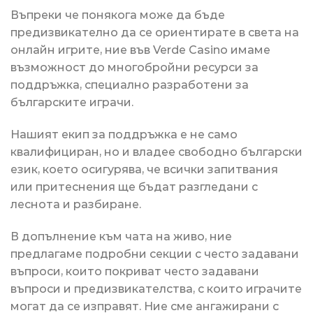
Въпреки че понякога може да бъде
предизвикателно да се ориентирате в света на
онлайн игрите, ние във Verde Casino имаме
възможност до многобройни ресурси за
поддръжка, специално разработени за
българските играчи.
Нашият екип за поддръжка е не само
квалифициран, но и владее свободно български
език, което осигурява, че всички запитвания
или притеснения ще бъдат разгледани с
леснота и разбиране.
В допълнение към чата на живо, ние
предлагаме подробни секции с често задавани
въпроси, които покриват често задавани
въпроси и предизвикателства, с които играчите
могат да се изправят. Ние сме ангажирани с