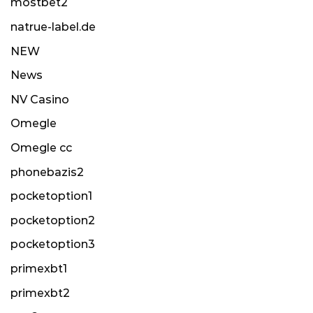
mostbet2
natrue-label.de
NEW
News
NV Casino
Omegle
Omegle cc
phonebazis2
pocketoption1
pocketoption2
pocketoption3
primexbt1
primexbt2