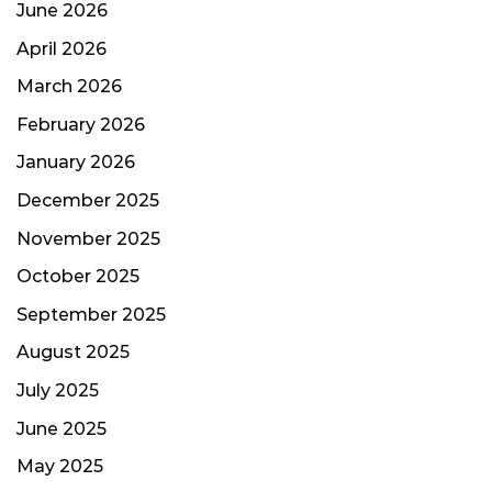
June 2026
April 2026
March 2026
February 2026
January 2026
December 2025
November 2025
October 2025
September 2025
August 2025
July 2025
June 2025
May 2025