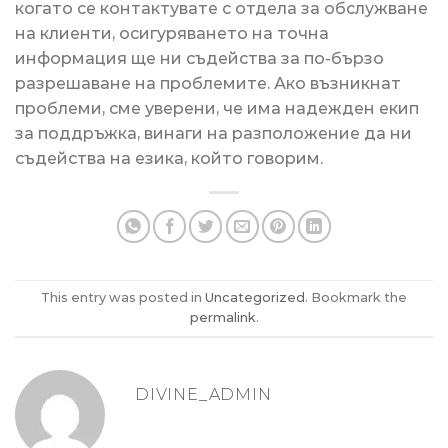
когато се контактувате с отдела за обслужване
на клиенти, осигуряването на точна
информация ще ни съдейства за по-бързо
разрешаване на проблемите. Ако възникнат
проблеми, сме уверени, че има надежден екип
за поддръжка, винаги на разположение да ни
съдейства на езика, който говорим.
This entry was posted in
Uncategorized
. Bookmark the
permalink
.
DIVINE_ADMIN