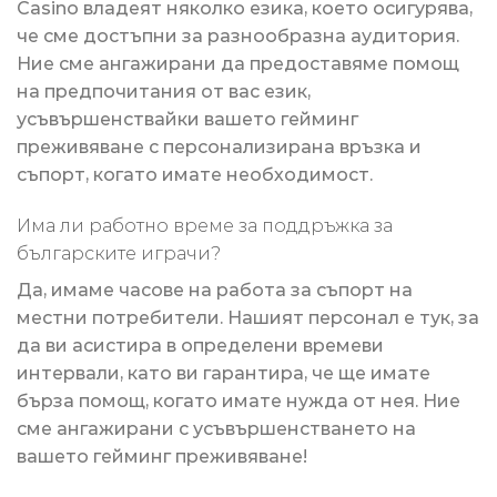
Casino владеят няколко езика, което осигурява,
че сме достъпни за разнообразна аудитория.
Ние сме ангажирани да предоставяме помощ
на предпочитания от вас език,
усъвършенствайки вашето гейминг
преживяване с персонализирана връзка и
съпорт, когато имате необходимост.
Има ли работно време за поддръжка за
българските играчи?
Да, имаме часове на работа за съпорт на
местни потребители. Нашият персонал е тук, за
да ви асистира в определени времеви
интервали, като ви гарантира, че ще имате
бърза помощ, когато имате нужда от нея. Ние
сме ангажирани с усъвършенстването на
вашето гейминг преживяване!