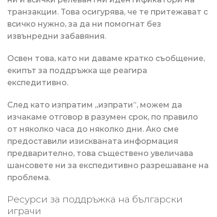
транзакции. Това осигурява, че те притежават с
всичко нужно, за да ни помогнат без
извънредни забавяния.
Освен това, като ни даваме кратко съобщение,
екипът за поддръжка ще реагира
експедитивно.
След като изпратим „изпрати“, можем да
изчакаме отговор в разумен срок, по правило
от няколко часа до няколко дни. Ако сме
предоставили изискваната информация
предварително, това съществено увеличава
шансовете ни за експедитивно разрешаване на
проблема.
Ресурси за поддръжка на български
играчи