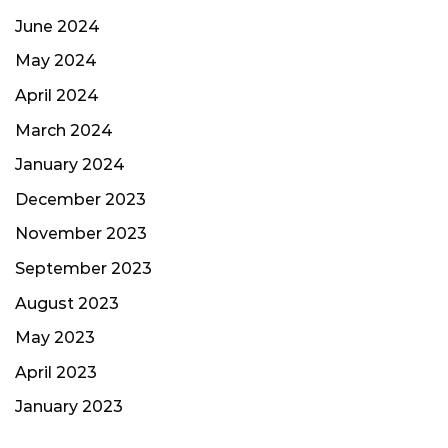
June 2024
May 2024
April 2024
March 2024
January 2024
December 2023
November 2023
September 2023
August 2023
May 2023
April 2023
January 2023