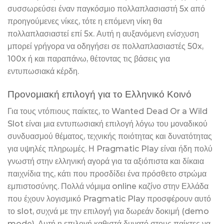
συσσωρεύσει έναν παγκόσμιο πολλαπλασιαστή 5x από
προηγούμενες νίκες, τότε η επόμενη νίκη θα
πολλαπλασιαστεί επί 5x. Αυτή η αυξανόμενη ενίσχυση
μπορεί γρήγορα να οδηγήσει σε πολλαπλασιαστές 50x,
100x ή και παραπάνω, θέτοντας τις βάσεις για
εντυπωσιακά κέρδη.
Προνομιακή επιλογή για το Ελληνικό Κοινό
Για τους ντόπιους παίκτες, το Wanted Dead Or a Wild
Slot είναι μια εντυπωσιακή επιλογή λόγω του μοναδικού
συνδυασμού θέματος, τεχνικής ποιότητας και δυνατότητας
για υψηλές πληρωμές. Η Pragmatic Play είναι ήδη πολύ
γνωστή στην ελληνική αγορά για τα αξιόπιστα και δίκαια
παιχνίδια της, κάτι που προσδίδει ένα πρόσθετο στρώμα
εμπιστοσύνης. Πολλά νόμιμα online καζίνο στην Ελλάδα
που έχουν λογισμικό Pragmatic Play προσφέρουν αυτό
το slot, συχνά με την επιλογή για δωρεάν δοκιμή (demo
mode). Αυτή η επιλογή καθιστά δυνατό στους παίκτες να