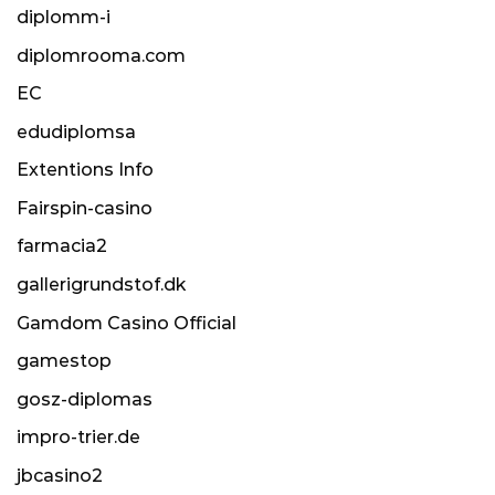
diplomm-i
diplomrooma.com
EC
edudiplomsa
Extentions Info
Fairspin-casino
farmacia2
gallerigrundstof.dk
Gamdom Casino Official
gamestop
gosz-diplomas
impro-trier.de
jbcasino2