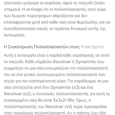
εξαντλούν γρήγορα το κεφάλαιο, αφού το παιχνίδι ζητάει
υπομονή. Η αντίληψη ότι οι πολλαπλασιαστές στον γύρο
των δωρεάν περιστροφών αθροίζονται και δεν
επαναφέρονται μετά από κάθε νίκη είναι θεμελιώδης για να
συνειδητοποιήσει κανείς το τεράστιο δυναμικό αυτής της
λειτουργίας.
Η Συγκέντρωση Πολλαπλασιαστών στους Free Spins
Αυτή η λειτουργία είναι η καρδιά κάθε στρατηγικής σε αυτό
το παιχνίδι. Κάθε σύμβολο Revolver ή Dynamite που
συμμετέχει σε μια νίκη ενσωματώνει τον πολλαπλασιαστή
του σε ένα γενικό, συσσωρευμένο πολλαπλασιαστή που
ισχύει για τον εναπομείναντα γύρο. Για παράδειγμα, αν μια
νίκη αποτελείται από δύο Dynamite (x3) και ένα
Revolver (x2), ο συνολικός πολλαπλασιαστής για αυτή τη
συγκεκριμένη νίκη θα είναι 3x3x2=18x. Όμως, ο
πολλαπλασιαστής του Revolver (x2) τώρα προσαρτάται
στον παγκόσμιο πολλαπλασιαστή. Αν ο παίκτης έχει ήδη