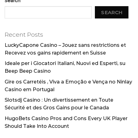
Search
SEARCH
Recent Posts
LuckyCapone Casino – Jouez sans restrictions et
Recevez vos gains rapidement en Suisse
Ideale per i Giocatori Italiani, Nuovi ed Esperti, su
Beep Beep Casino
Gire os Carretéis , Viva a Emoção e Vença no Ninlay
Casino em Portugal
Slotsdj Casino : Un divertissement en Toute
Sécurité et des Gros Gains pour le Canada
HugoBets Casino Pros and Cons Every UK Player
Should Take Into Account