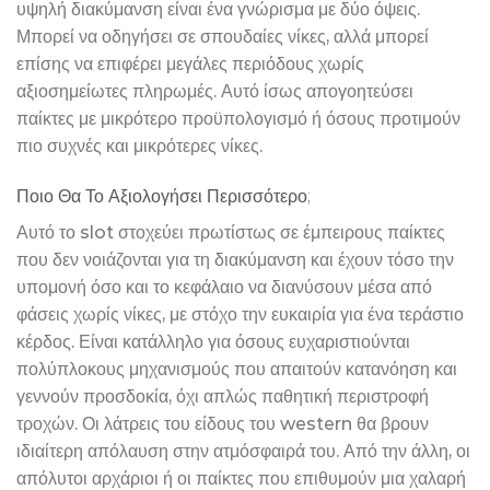
υψηλή διακύμανση είναι ένα γνώρισμα με δύο όψεις.
Μπορεί να οδηγήσει σε σπουδαίες νίκες, αλλά μπορεί
επίσης να επιφέρει μεγάλες περιόδους χωρίς
αξιοσημείωτες πληρωμές. Αυτό ίσως απογοητεύσει
παίκτες με μικρότερο προϋπολογισμό ή όσους προτιμούν
πιο συχνές και μικρότερες νίκες.
Ποιο Θα Το Αξιολογήσει Περισσότερο;
Αυτό το slot στοχεύει πρωτίστως σε έμπειρους παίκτες
που δεν νοιάζονται για τη διακύμανση και έχουν τόσο την
υπομονή όσο και το κεφάλαιο να διανύσουν μέσα από
φάσεις χωρίς νίκες, με στόχο την ευκαιρία για ένα τεράστιο
κέρδος. Είναι κατάλληλο για όσους ευχαριστιούνται
πολύπλοκους μηχανισμούς που απαιτούν κατανόηση και
γεννούν προσδοκία, όχι απλώς παθητική περιστροφή
τροχών. Οι λάτρεις του είδους του western θα βρουν
ιδιαίτερη απόλαυση στην ατμόσφαιρά του. Από την άλλη, οι
απόλυτοι αρχάριοι ή οι παίκτες που επιθυμούν μια χαλαρή