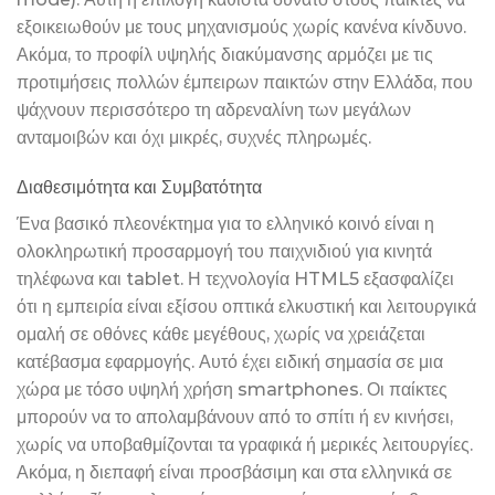
εξοικειωθούν με τους μηχανισμούς χωρίς κανένα κίνδυνο.
Ακόμα, το προφίλ υψηλής διακύμανσης αρμόζει με τις
προτιμήσεις πολλών έμπειρων παικτών στην Ελλάδα, που
ψάχνουν περισσότερο τη αδρεναλίνη των μεγάλων
ανταμοιβών και όχι μικρές, συχνές πληρωμές.
Διαθεσιμότητα και Συμβατότητα
Ένα βασικό πλεονέκτημα για το ελληνικό κοινό είναι η
ολοκληρωτική προσαρμογή του παιχνιδιού για κινητά
τηλέφωνα και tablet. Η τεχνολογία HTML5 εξασφαλίζει
ότι η εμπειρία είναι εξίσου οπτικά ελκυστική και λειτουργικά
ομαλή σε οθόνες κάθε μεγέθους, χωρίς να χρειάζεται
κατέβασμα εφαρμογής. Αυτό έχει ειδική σημασία σε μια
χώρα με τόσο υψηλή χρήση smartphones. Οι παίκτες
μπορούν να το απολαμβάνουν από το σπίτι ή εν κινήσει,
χωρίς να υποβαθμίζονται τα γραφικά ή μερικές λειτουργίες.
Ακόμα, η διεπαφή είναι προσβάσιμη και στα ελληνικά σε