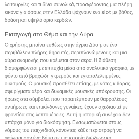
λειτουργίες και τι δίνει συνολικά, προσφέροντας μια πλήρη
εικόνα για όσους στην Ελλάδα ψάχνουν ένα slot με βάθος,
δράση και υψηλό όριο κερδών.
Εισαγωγή στο Θέμα και την Αύρα
Ο χρήστης μπαίνει ευθέως στην άγρια Δύση, σε ένα
περιβάλλον πλήρες θηρευτές, περιπλανώμενους και μια
αύρα αναμονής που κρέμεται στον αέρα. Η διάθεση
διαμορφώνεται με επιτυχία μέσα από αναλυτικά γραφικά, με
φόντο από βραχώδη γκρεμούς και εγκαταλελειμμένες
οικισμούς. Ο μουσική προσθέτει επίσης, με νότες κιθάρας,
σφυρίγματα αέρα και δυναμικές μουσικές υπόκρουσης. Οι
ήρωες στα σύμβολα, που παραπέμπουν με θαρραλέους
αντιήρωες και επικίνδυνες γυναίκες, έχουν σχεδιαστεί με
φροντίδα στις λεπτομέρειες. Αυτή η ιστορική συνέχεια δεν
υπάρχει μόνο για διακόσμηση. Ενσωματώνεται στους
νόμους του παιχνιδιού, κάνοντας κάθε περιστροφή να
φαίνεται σαν ένα βήμα σε μια ιστορία διώξεων και