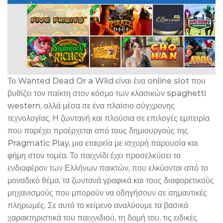
Το Wanted Dead Or a Wild είναι ένα online slot που
βυθίζει τον παίκτη στον κόσμο των κλασικών spaghetti
western, αλλά μέσα σε ένα πλαίσιο σύγχρονης
τεχνολογίας. Η ζωντανή και πλούσια σε επιλογές εμπειρία
που παρέχει προέρχεται από τους δημιουργούς της
Pragmatic Play, μια εταιρεία με ισχυρή παρουσία και
φήμη στον τομέα. Το παιχνίδι έχει προσελκύσει το
ενδιαφέρον των Ελλήνων παικτών, που ελκύονται από το
μοναδικό θέμα, τα ζωντανά γραφικά και τους διαφορετικούς
μηχανισμούς που μπορούν να οδηγήσουν σε σημαντικές
πληρωμές. Σε αυτό το κείμενο αναλύουμε τα βασικά
χαρακτηριστικά του παιχνιδιού, τη δομή του, τις ειδικές