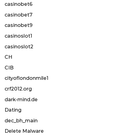
casinobet6
casinobet7
casinobet9
casinoslot1
casinoslot2
CH
CIB
cityoflondonmile1
crf2012.org
dark-mind.de
Dating
dec_bh_main
Delete Malware