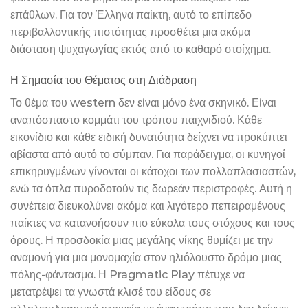
επάθλων. Για τον Έλληνα παίκτη, αυτό το επίπεδο
περιβαλλοντικής πιστότητας προσθέτει μια ακόμα
διάσταση ψυχαγωγίας εκτός από το καθαρό στοίχημα.
Η Σημασία του Θέματος στη Διάδραση
Το θέμα του western δεν είναι μόνο ένα σκηνικό. Είναι
αναπόσπαστο κομμάτι του τρόπου παιχνιδιού. Κάθε
εικονίδιο και κάθε ειδική δυνατότητα δείχνει να προκύπτει
αβίαστα από αυτό το σύμπαν. Για παράδειγμα, οι κυνηγοί
επικηρυγμένων γίνονται οι κάτοχοι των πολλαπλασιαστών,
ενώ τα όπλα πυροδοτούν τις δωρεάν περιστροφές. Αυτή η
συνέπεια διευκολύνει ακόμα και λιγότερο πεπειραμένους
παίκτες να κατανοήσουν πιο εύκολα τους στόχους και τους
όρους. Η προσδοκία μιας μεγάλης νίκης θυμίζει με την
αναμονή για μια μονομαχία στον ηλιόλουστο δρόμο μιας
πόλης-φάντασμα. Η Pragmatic Play πέτυχε να
μετατρέψει τα γνωστά κλισέ του είδους σε