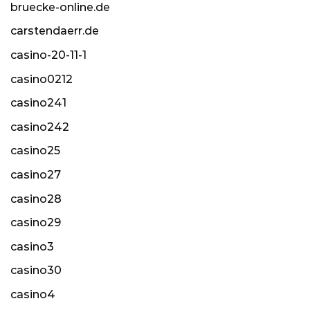
bruecke-online.de
carstendaerr.de
casino-20-11-1
casino0212
casino241
casino242
casino25
casino27
casino28
casino29
casino3
casino30
casino4