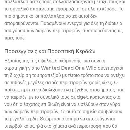
πολλαπλασιαστές τους πολλαπλασιάζονται μεταξύ τους και
το συνολικό αποτέλεσμα εφαρμόζεται σε όλο το κέρδος. Το
πιο σημαντικό: οι πολλαπλασιαστές αυτοί δεν
απομακρύνονται. Παραμένουν ενεργοί για όλη τη διάρκεια
του γύρου των δωρεάν περιστροφών, συσσωρεύοντας τις
τιμές τους.
Προσεγγίσεις και Προοπτική Κερδών
Εξαιτίας της της υψηλής διακύμανσης, μια συνετή
στρατηγική για το Wanted Dead Or a Wild συνεπάγεται
τη διαχείριση του τραπεζιού με τέτοιο τρόπο που να αντέχει
σε πιθανές μεγάλες σειρές περιστροφών χωρίς νίκες. Οι
παίκτες πρέπει να διαλέξουν ένα μέγεθος στοιχήματος που
να ταιριάζει με το συνολικό τους budget, κρατώντας στο
νου ότι ο έσχατος επιδίωξη είναι να εισέλθουν στον γύρο
των δωρεάν περιστροφών. Σε αυτό το σημείο συμβαίνουν
τα μεγάλα κέρδη. Θεωρείται σκόπιμο να αποφεύγονται
υπερβολικά υψηλά στοιχήματα ανά περιστροφή που θα