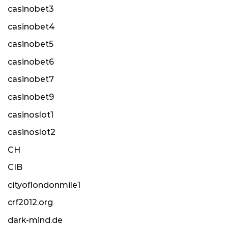
casinobet3
casinobet4
casinobet5
casinobet6
casinobet7
casinobet9
casinoslot1
casinoslot2
CH
CIB
cityoflondonmile1
crf2012.org
dark-mind.de