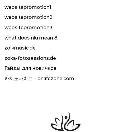
websitepromotion1
websitepromotion2
websitepromotion3
what does nlu mean 8
zoikmusic.de
zoka-fotosessions.de
Гайды для новичков
카지노사이트 – onlifezone.com