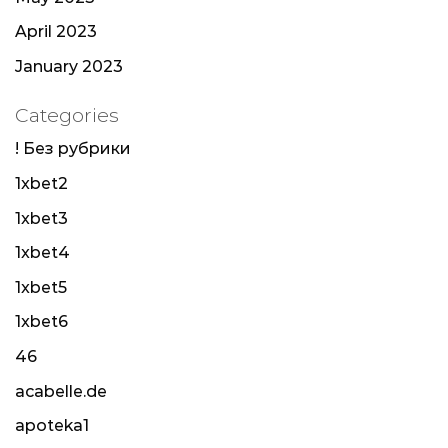
April 2023
January 2023
Categories
! Без рубрики
1xbet2
1xbet3
1xbet4
1xbet5
1xbet6
46
acabelle.de
apoteka1