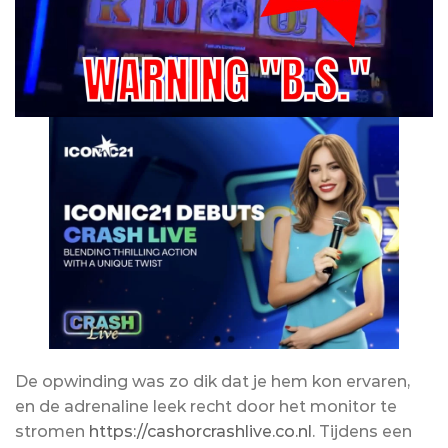
De opwinding was zo dik dat je hem kon ervaren,
en de adrenaline leek recht door het monitor te
stromen
https://cashorcrashlive.co.nl
. Tijdens een