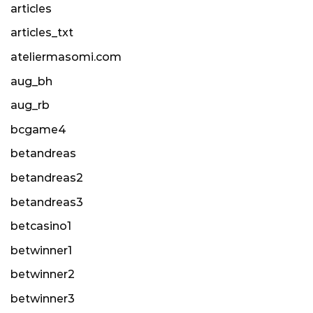
articles
articles_txt
ateliermasomi.com
aug_bh
aug_rb
bcgame4
betandreas
betandreas2
betandreas3
betcasino1
betwinner1
betwinner2
betwinner3