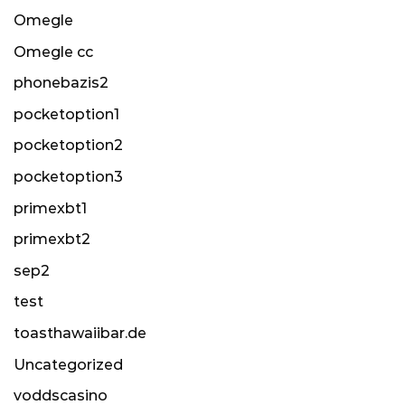
Omegle
Omegle cc
phonebazis2
pocketoption1
pocketoption2
pocketoption3
primexbt1
primexbt2
sep2
test
toasthawaiibar.de
Uncategorized
voddscasino