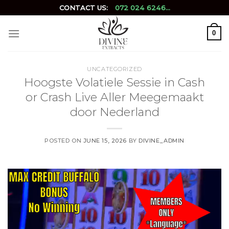
Skip
CONTACT US:
072 024 6246...
to
content
0
UNCATEGORIZED
Hoogste Volatiele Sessie in Cash
or Crash Live Aller Meegemaakt
door Nederland
POSTED ON
JUNE 15, 2026
BY
DIVINE_ADMIN