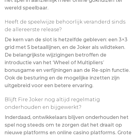
het spel in aanzienlijk meer online gokhuizen ter
wereld speelbaar.
Heeft de speelwijze behoorlijk veranderd sinds
de allereerste release?
De kern van de slot is hetzelfde gebleven: een 3×3
grid met 5 betaallijnen, en de Joker als wildteken.
De belangrijkste wijzigingen betroffen de
introductie van het ‘Wheel of Multipliers’
bonusgame en verfijningen aan de Re-spin functie.
Ook de besturing en de mogelijke inzetten zijn
uitgebreid voor een betere ervaring.
Blijft Fire Joker nog altijd regelmatig
onderhouden en bijgewerkt?
Inderdaad, ontwikkelaars blijven onderhouden het
spel nog steeds om te zorgen dat het draait op
nieuwe platforms en online casino platforms. Grote