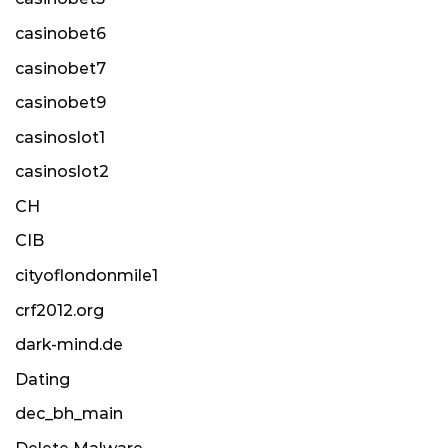
casinobet6
casinobet7
casinobet9
casinoslot1
casinoslot2
CH
CIB
cityoflondonmile1
crf2012.org
dark-mind.de
Dating
dec_bh_main