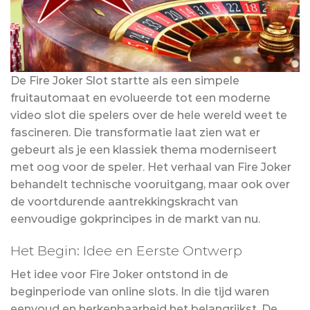
De Fire Joker Slot startte als een simpele
fruitautomaat en evolueerde tot een moderne
video slot die spelers over de hele wereld weet te
fascineren. Die transformatie laat zien wat er
gebeurt als je een klassiek thema moderniseert
met oog voor de speler. Het verhaal van Fire Joker
behandelt technische vooruitgang, maar ook over
de voortdurende aantrekkingskracht van
eenvoudige gokprincipes in de markt van nu.
Het Begin: Idee en Eerste Ontwerp
Het idee voor Fire Joker ontstond in de
beginperiode van online slots. In die tijd waren
eenvoud en herkenbaarheid het belangrijkst. De