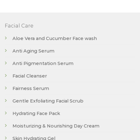
Facial Care
Aloe Vera and Cucumber Face wash
Anti Aging Serum
Anti Pigmentation Serum
Facial Cleanser
Fairness Serum
Gentle Exfoliating Facial Scrub
Hydrating Face Pack
Moisturizing & Nourishing Day Cream
Skin Hydrating Gel