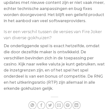
updates met nieuwe content zijn er niet vaak meer,
echter technische aanpassingen en bug fixes
worden doorgevoerd. Het blijft een geliefd product
in het aanbod van veel softwareproviders.
Is er een verschil tussen de versies van Fire Joker
van diverse gokhuizen?
De onderliggende spel is exact hetzelfde, omdat
die door dezelfde maker is ontwikkeld. De
verschillen bevinden zich in de toepassing per
casino. Kijk naar welke valuta je kunt gebruiken, wat
de inzetgrenzen zijn, en of het spel het spel
onderdeel is van een bonus of competitie. De RNG
en het uitkeringsratio (RTP) zijn allemaal in alle
erkende gokhuizen gelijk.