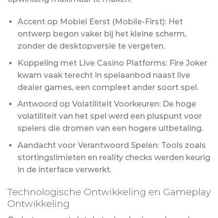
Accent op Mobiel Eerst (Mobile-First): Het
ontwerp begon vaker bij het kleine scherm,
zonder de desktopversie te vergeten.
Koppeling met Live Casino Platforms: Fire Joker
kwam vaak terecht in spelaanbod naast live
dealer games, een compleet ander soort spel.
Antwoord op Volatiliteit Voorkeuren: De hoge
volatiliteit van het spel werd een pluspunt voor
spelers die dromen van een hogere uitbetaling.
Aandacht voor Verantwoord Spelen: Tools zoals
stortingslimieten en reality checks werden keurig
in de interface verwerkt.
Technologische Ontwikkeling en Gameplay
Ontwikkeling