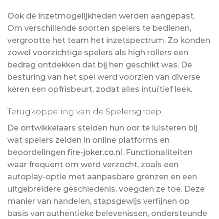
Ook de inzetmogelijkheden werden aangepast.
Om verschillende soorten spelers te bedienen,
vergrootte het team het inzetspectrum. Zo konden
zowel voorzichtige spelers als high rollers een
bedrag ontdekken dat bij hen geschikt was. De
besturing van het spel werd voorzien van diverse
keren een opfrisbeurt, zodat alles intuïtief leek.
Terugkoppeling van de Spelersgroep
De ontwikkelaars stelden hun oor te luisteren bij
wat spelers zeiden in online platforms en
beoordelingen
fire-joker.co.nl
. Functionaliteiten
waar frequent om werd verzocht, zoals een
autoplay-optie met aanpasbare grenzen en een
uitgebreidere geschiedenis, voegden ze toe. Deze
manier van handelen, stapsgewijs verfijnen op
basis van authentieke belevenissen, ondersteunde