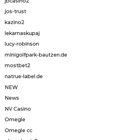
jbcasino2
jos-trust
kazino2
lekarnaskupaj
lucy-robinson
minigolfpark-bautzen.de
mostbet2
natrue-label.de
NEW
News
NV Casino
Omegle
Omegle cc