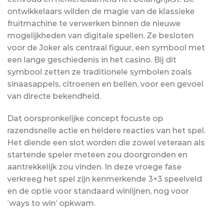
ontwikkelaars wilden de magie van de klassieke
fruitmachine te verwerken binnen de nieuwe
mogelijkheden van digitale spellen. Ze besloten
voor de Joker als centraal figuur, een symbool met
een lange geschiedenis in het casino. Bij dit
symbool zetten ze traditionele symbolen zoals
sinaasappels, citroenen en bellen, voor een gevoel
van directe bekendheid.
Dat oorspronkelijke concept focuste op
razendsnelle actie en heldere reacties van het spel.
Het diende een slot worden die zowel veteraan als
startende speler meteen zou doorgronden en
aantrekkelijk zou vinden. In deze vroege fase
verkreeg het spel zijn kenmerkende 3×3 speelveld
en de optie voor standaard winlijnen, nog voor
‘ways to win’ opkwam.