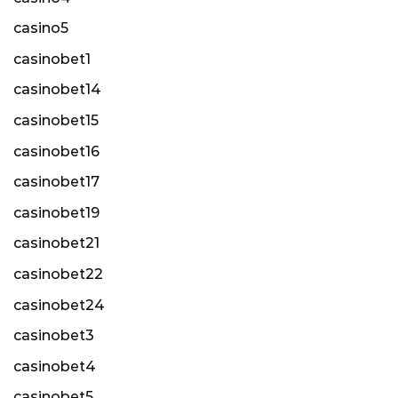
casino5
casinobet1
casinobet14
casinobet15
casinobet16
casinobet17
casinobet19
casinobet21
casinobet22
casinobet24
casinobet3
casinobet4
casinobet5