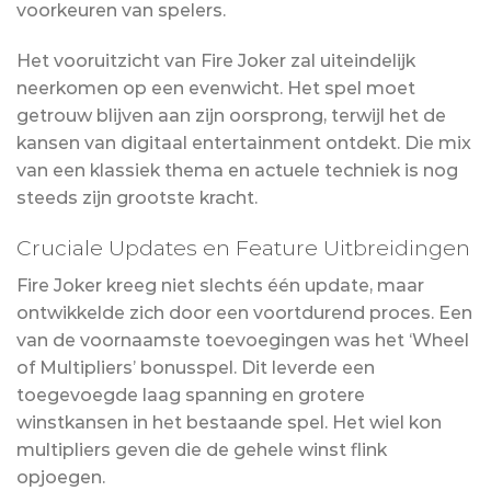
voorkeuren van spelers.
Het vooruitzicht van Fire Joker zal uiteindelijk
neerkomen op een evenwicht. Het spel moet
getrouw blijven aan zijn oorsprong, terwijl het de
kansen van digitaal entertainment ontdekt. Die mix
van een klassiek thema en actuele techniek is nog
steeds zijn grootste kracht.
Cruciale Updates en Feature Uitbreidingen
Fire Joker kreeg niet slechts één update, maar
ontwikkelde zich door een voortdurend proces. Een
van de voornaamste toevoegingen was het ‘Wheel
of Multipliers’ bonusspel. Dit leverde een
toegevoegde laag spanning en grotere
winstkansen in het bestaande spel. Het wiel kon
multipliers geven die de gehele winst flink
opjoegen.