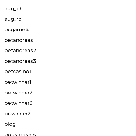
aug_bh
aug_rb
bcgame4
betandreas
betandreas2
betandreas3
betcasino1
betwinner1
betwinner2
betwinner3
bitwinner2
blog
bookmakers1