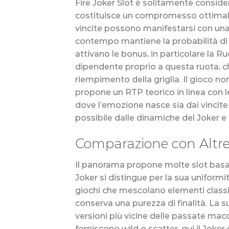
Fire Joker Slot è solitamente consider
costituisce un compromesso ottimale p
vincite possono manifestarsi con una
contempo mantiene la probabilità di 
attivano le bonus, in particolare la Ru
dipendente proprio a questa ruota, c
riempimento della griglia. Il gioco n
propone un RTP teorico in linea con 
dove l’emozione nasce sia dai vincite
possibile dalle dinamiche del Joker e 
Comparazione con Altre 
Il panorama propone molte slot basate 
Joker si distingue per la sua uniformit
giochi che mescolano elementi classici
conserva una purezza di finalità. La s
versioni più vicine delle passate macc
forniscono wild o scatter, qui il Joker