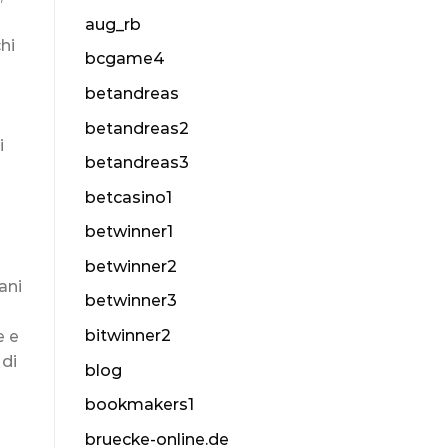
aug_rb
hi
bcgame4
betandreas
betandreas2
i
betandreas3
betcasino1
betwinner1
betwinner2
ani
betwinner3
bitwinner2
e e
 di
blog
bookmakers1
bruecke-online.de