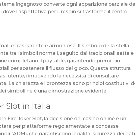
istema ingegnoso converte ogni apparizione parziale de
dove l’aspettativa per il respin si trasforma il centro
rmali è trasparente e armoniosa. Il simbolo della stella
e tra i simboli normali, seguito dai tradizionali sette e
usine completano il paytable, garantendo premi più
nziali per sostenere il flusso del gioco. Questa struttura
iasi utente, rimuovendo la necessità di consultare
. La chiarezza e l’prontezza sono principi costitutivi d
a dei simboli ne è una dimostrazione evidente.
 Slot in Italia
care Fire Joker Slot, la decisione del casino online è un
ptare per piattaforme regolamentate e concesse
oli (ADM), che garantiscono legalità, sicurezza dei dati