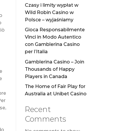
Czasy i limity wypłat w
Wild Robin Casino w
so
Polsce – wyjaśniamy
o
Gioca Responsabilmente
iò
Vinci in Modo Autentico
con Gamblerina Casino
per l’Italia
Gamblerina Casino – Join
Thousands of Happy
 e
Players in Canada
e
The Home of Fair Play for
ore
Australia at Unibet Casino
Per
Recent
se,
Comments
do