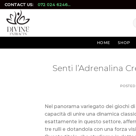
Skip
CONTACT US:
072 024 6246...
to
content
S
fo
HOME
SHOP
Senti l’Adrenalina Cre
POSTED
Nel panorama variegato dei giochi di sl
capacità di unire una dinamica classi
esattamente in questo settore, affer
tre rulli e dotandola con una forza vi