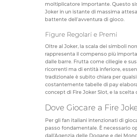
moltiplicatore importante. Questo s
Joker in un istante di massima attesa, 
battente dell’avventura di gioco.
Figure Regolari e Premi
Oltre al Joker, la scala dei simboli no
rappresenta il compenso più important
dalle barre. Frutta come ciliegie e s
ricorrenti ma di entità inferiore, esse
tradizionale è subito chiara per quals
costantemente tabelle di pay elaborate
concept di Fire Joker Slot, e la scelt
Dove Giocare a Fire Joker
Per gli fan italiani intenzionati di gio
passo fondamentale. È necessario o
dall’Agenzia delle Dogane e dei Monop