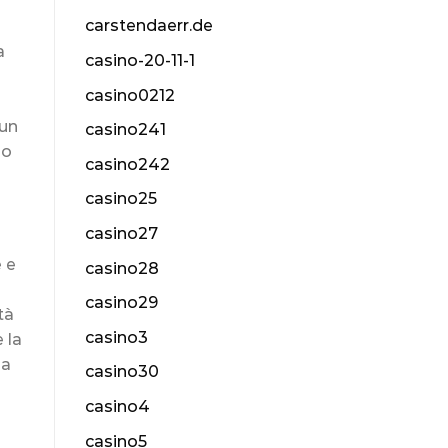
carstendaerr.de
a
casino-20-11-1
casino0212
 un
casino241
no
casino242
casino25
casino27
 e
casino28
casino29
tà
casino3
 la
 a
casino30
casino4
casino5