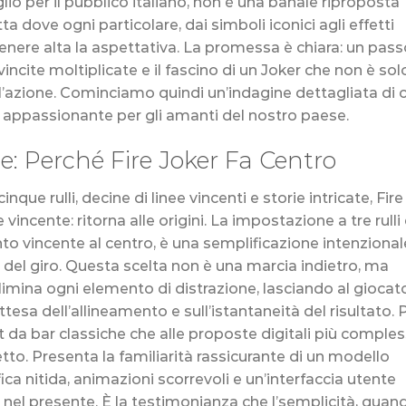
io per il pubblico italiano, non è una banale riproposta
dove ogni particolare, dai simboli iconici agli effetti
tenere alta la aspettativa. La promessa è chiara: un pas
vincite moltiplicate e il fascino di un Joker che non è sol
l’azione. Cominciamo quindi un’indagine dettagliata di c
ì appassionante per gli amanti del nostro paese.
le: Perché Fire Joker Fa Centro
que rulli, decine di linee vincenti e storie intricate, Fire
vincente: ritorna alle origini. La impostazione a tre rulli
nto vincente al centro, è una semplificazione intenzional
 del giro. Questa scelta non è una marcia indietro, ma
Elimina ogni elemento di distrazione, lasciando al giocat
’attesa dell’allineamento e sull’istantaneità del risultato. 
lot da bar classiche che alle proposte digitali più comples
to. Presenta la familiarità rassicurante di un modello
ca nitida, animazioni scorrevoli e un’interfaccia utente
nel presente. È la testimonianza che l’semplicità, quan