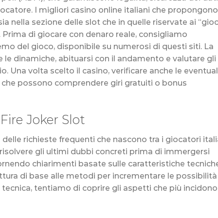
ocatore. I migliori casino online italiani che propongono
ia nella sezione delle slot che in quelle riservate ai “gioc
i”. Prima di giocare con denaro reale, consigliamo
mo del gioco, disponibile su numerosi di questi siti. La
le dinamiche, abituarsi con il andamento e valutare gli
o. Una volta scelto il casino, verificare anche le eventual
che possono comprendere giri gratuiti o bonus
ire Joker Slot
elle richieste frequenti che nascono tra i giocatori itali
 è risolvere gli ultimi dubbi concreti prima di immergersi
fornendo chiarimenti basate sulle caratteristiche tecnich
ttura di base alle metodi per incrementare le possibilità
 tecnica, tentiamo di coprire gli aspetti che più incidono