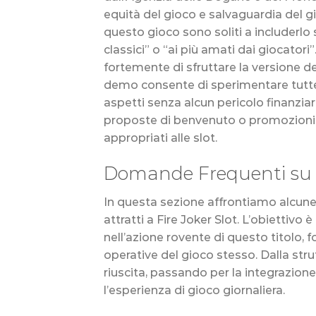
equità del gioco e salvaguardia del gi
questo gioco sono soliti a includerlo s
classici” o “ai più amati dai giocator
fortemente di sfruttare la versione de
demo consente di sperimentare tutte 
aspetti senza alcun pericolo finanziari
proposte di benvenuto o promozioni 
appropriati alle slot.
Domande Frequenti su F
In questa sezione affrontiamo alcune d
attratti a Fire Joker Slot. L’obiettivo
nell’azione rovente di questo titolo, 
operative del gioco stesso. Dalla stru
riuscita, passando per la integrazione
l’esperienza di gioco giornaliera.