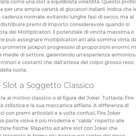
ata come una slot a equilibrata volatilità. Questo profil
er una ampia varietà di giocatori italiani. Indica che l
 cadenza normale, evitando lunghe fasi di secco, ma al
distribuire premi di importo considerevole quando si
ota dei Moltiplicatori. Il potenziale di vincita massima è
he può assegnare moltiplicatori alti alla somma vinta da
on promette jackpot progressivi di proporzioni enormi, 
le medie di settore, garantendo un’esperienza armonios
 minori e costanti che dall’attesa del colpo grosso reso
della ruota.
Slot a Soggetto Classico
al motivo classico o al figura del Joker. Tuttavia, Fire
à stilistica e la sua meccanica affilata. A differenza di
 con premi articolati e a volte confusi, Fire Joker
ua parte visiva è più moderna e “calda” rispetto alle
hine fisiche. Rispetto ad altre slot con Joker che
 è integrato in forma più incisivo nel centro del gioco,