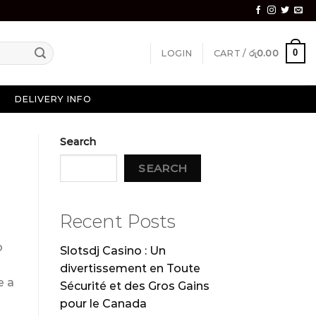
0
LOGIN
CART /
රු
0.00
DELIVERY INFO
Search
SEARCH
Recent Posts
o
Slotsdj Casino : Un
divertissement en Toute
e a
Sécurité et des Gros Gains
pour le Canada