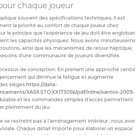
e pour chaque joueur
implique souvent des spécifications techniques, il est
ent la priorité au confort de chaque joueur chez
r le principe que l’expérience de jeu doit être engloba
soient les capacités physiques. Nous avons minutieusem
s boutons, ainsi que les mécanismes de retour haptique,
x besoins d’une communauté de joueurs diversifiée.
ocessus de conception. En prenant une approche centr
n agencement qui diminue la fatigue et augmente
 des sièges
https://data-
uncements/XASX:STO:XX173056/pdf/inline/santos-2009-
lable et les commandes simples d’accès permettent
er pleinement du jeu.
e se restreint pas à l’aménagement intérieur ; nous avo
iviale. Chaque détail importe pour élaborer un espace