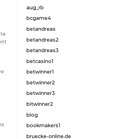
aug_rb
bcgame4
betandreas
nte
betandreas2
ent
betandreas3
betcasino1
ée
betwinner1
betwinner2
betwinner3
bitwinner2
blog
ns
bookmakers1
bruecke-online.de