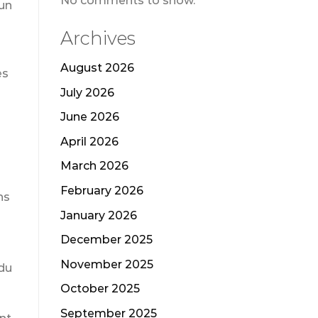
No comments to show.
 un
Archives
August 2026
es
July 2026
June 2026
April 2026
March 2026
February 2026
ns
January 2026
December 2025
November 2025
 du
October 2025
September 2025