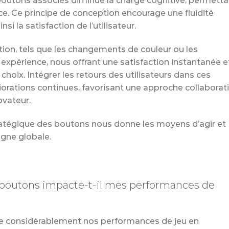
boutons associés diminue la charge cognitive, permetta
ace. Ce principe de conception encourage une fluidité
i la satisfaction de l’utilisateur.
ion, tels que les changements de couleur ou les
e expérience, nous offrant une satisfaction instantanée e
oix. Intégrer les retours des utilisateurs dans ces
iorations continues, favorisant une approche collaborat
ovateur.
ratégique des boutons nous donne les moyens d’agir et
igne globale.
outons impacte-t-il mes performances de
 considérablement nos performances de jeu en