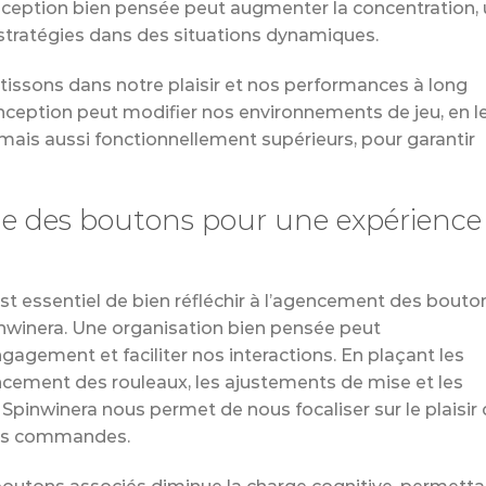
 conception bien pensée peut augmenter la concentration,
stratégies dans des situations dynamiques.
tissons dans notre plaisir et nos performances à long
nception peut modifier nos environnements de jeu, en l
ais aussi fonctionnellement supérieurs, pour garantir
e des boutons pour une expérience
 est essentiel de bien réfléchir à l’agencement des bouto
nwinera. Une organisation bien pensée peut
agement et faciliter nos interactions. En plaçant les
ncement des rouleaux, les ajustements de mise et les
 Spinwinera nous permet de nous focaliser sur le plaisir
les commandes.