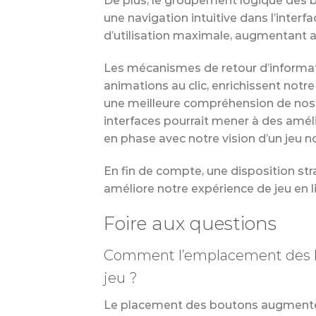
De plus, le groupement logique des 
une navigation intuitive dans l’interf
d’utilisation maximale, augmentant ains
Les mécanismes de retour d’informat
animations au clic, enrichissent notr
une meilleure compréhension de nos ch
interfaces pourrait mener à des amél
en phase avec notre vision d’un jeu n
En fin de compte, une disposition st
améliore notre expérience de jeu en l
Foire aux questions
Comment l’emplacement des b
jeu ?
Le placement des boutons augmente