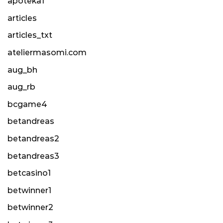
apoteka1
articles
articles_txt
ateliermasomi.com
aug_bh
aug_rb
bcgame4
betandreas
betandreas2
betandreas3
betcasino1
betwinner1
betwinner2