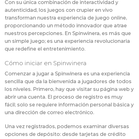
Con su única combinación de interactividad y
autenticidad, los juegos con crupier en vivo
transforman nuestra experiencia de juego online,
proporcionando un método innovador que atrae
nuestros percepciones. En Spinwinera, es más que
un simple juego; es una experiencia revolucionaria
que redefine el entretenimiento.
Cómo iniciar en Spinwinera
Comenzar a jugar a Spinwinera es una experiencia
sencilla que da la bienvenida a jugadores de todos
los niveles. Primero, hay que visitar su página web y
abrir una cuenta. El proceso de registro es muy
fácil; solo se requiere información personal básica y
una dirección de correo electrónico.
Una vez registrados, podemos examinar diversas
opciones de depósito: desde tarjetas de crédito