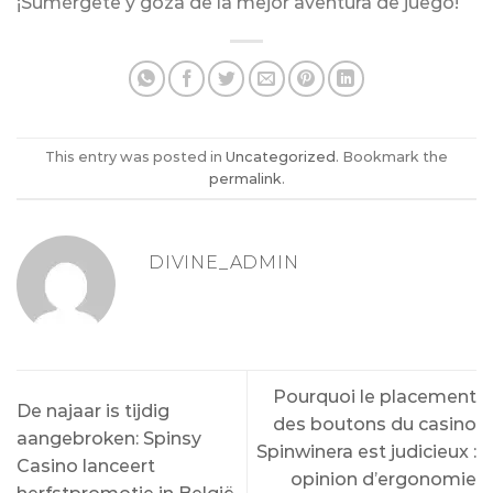
¡Sumérgete y goza de la mejor aventura de juego!
This entry was posted in
Uncategorized
. Bookmark the
permalink
.
DIVINE_ADMIN
Pourquoi le placement
De najaar is tijdig
des boutons du casino
aangebroken: Spinsy
Spinwinera est judicieux :
Casino lanceert
opinion d’ergonomie