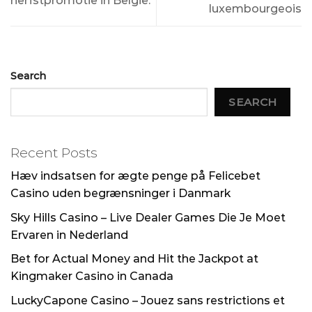
herfstpromotie in België.
luxembourgeois
Search
SEARCH
Recent Posts
Hæv indsatsen for ægte penge på Felicebet
Casino uden begrænsninger i Danmark
Sky Hills Casino – Live Dealer Games Die Je Moet
Ervaren in Nederland
Bet for Actual Money and Hit the Jackpot at
Kingmaker Casino in Canada
LuckyCapone Casino – Jouez sans restrictions et