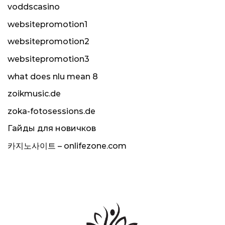
voddscasino
websitepromotion1
websitepromotion2
websitepromotion3
what does nlu mean 8
zoikmusic.de
zoka-fotosessions.de
Гайды для новичков
카지노사이트 – onlifezone.com