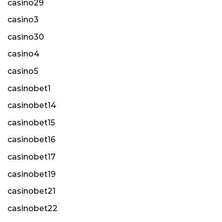
casino29
casino3
casino30
casino4
casino5
casinobet1
casinobet14
casinobet15
casinobet16
casinobet17
casinobet19
casinobet21
casinobet22