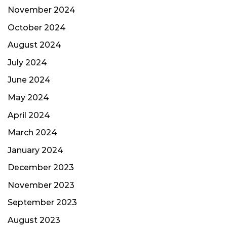
November 2024
October 2024
August 2024
July 2024
June 2024
May 2024
April 2024
March 2024
January 2024
December 2023
November 2023
September 2023
August 2023