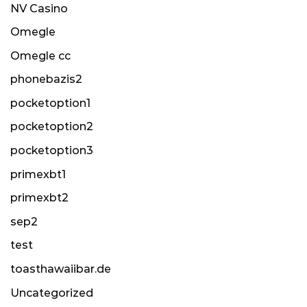
NV Casino
Omegle
Omegle cc
phonebazis2
pocketoption1
pocketoption2
pocketoption3
primexbt1
primexbt2
sep2
test
toasthawaiibar.de
Uncategorized