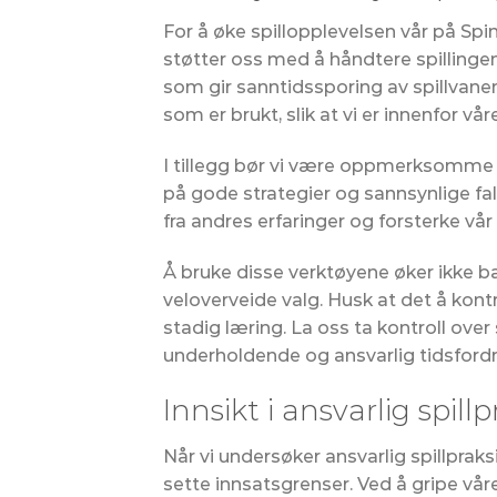
For å øke spillopplevelsen vår på Sp
støtter oss med å håndtere spillingen 
som gir sanntidssporing av spillvanen
som er brukt, slik at vi er innenfor v
I tillegg bør vi være oppmerksomme på
på gode strategier og sannsynlige fa
fra andres erfaringer og forsterke v
Å bruke disse verktøyene øker ikke ba
veloverveide valg. Husk at det å kont
stadig læring. La oss ta kontroll over
underholdende og ansvarlig tidsfordriv.
Innsikt i ansvarlig spillp
Når vi undersøker ansvarlig spillprak
sette innsatsgrenser. Ved å gripe vår