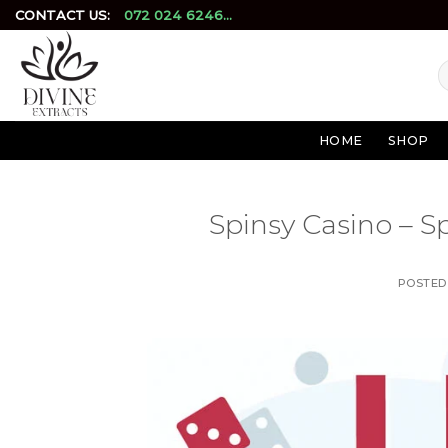
Skip
CONTACT US:
072 024 6246...
to
content
S
fo
HOME
SHOP
Spinsy Casino – Spi
POSTED