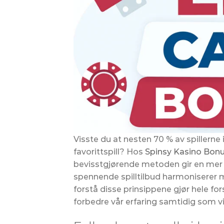
Visste du at nesten 70 % av spillerne i
favorittspill? Hos
Spinsy Kasino Bonu
bevisstgjørende metoden gir en mer ti
spennende spilltilbud harmoniserer me
forstå disse prinsippene gjør hele fors
forbedre vår erfaring samtidig som v