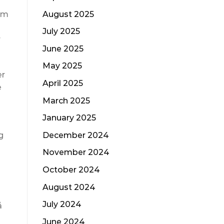
August 2025
som
July 2025
r
June 2025
May 2025
er
April 2025
e
March 2025
January 2025
g
December 2024
November 2024
October 2024
August 2024
July 2024
å
June 2024