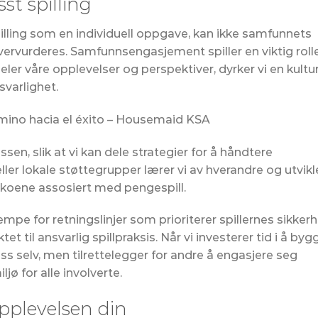
sst spilling
pilling som en individuell oppgave, kan ikke samfunnets
 overvurderes. Samfunnsengasjement spiller en viktig rolle
deler våre opplevelser og perspektiver, dyrker vi en kultu
svarlighet.
en, slik at vi kan dele strategier for å håndtere
eller lokale støttegrupper lærer vi av hverandre og utvikl
isikoene assosiert med pengespill.
pe for retningslinjer som prioriterer spillernes sikkerh
et til ansvarlig spillpraksis. Når vi investerer tid i å byg
 oss selv, men tilrettelegger for andre å engasjere seg
jø for alle involverte.
opplevelsen din