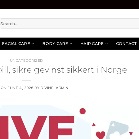
earch
r:
FACIAL CARE
BODY CARE
HAIR CARE
CONTACT
UNCATEGORIZED
ll, sikre gevinst sikkert i Norge
 ON
JUNE 4, 2026
BY
DIVINE_ADMIN