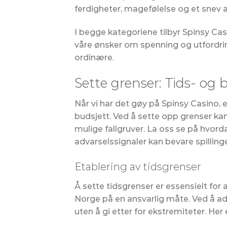
ferdigheter, magefølelse og et snev 
I begge kategoriene tilbyr Spinsy C
våre ønsker om spenning og utfordring
ordinære.
Sette grenser: Tids- og 
Når vi har det gøy på Spinsy Casino, 
budsjett. Ved å sette opp grenser kan
mulige fallgruver. La oss se på hvord
advarselssignaler kan bevare spillin
Etablering av tidsgrenser
Å sette tidsgrenser er essensielt for
Norge på en ansvarlig måte. Ved å adm
uten å gi etter for ekstremiteter. Her e