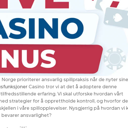
 Norge prioriterer ansvarlig spillpraksis når de nyter sin
sfunksjoner
Casino tror vi at det å adoptere denne
lfredsstillende erfaring. Vi skal utforske hvordan vårt
d strategier for å opprettholde kontroll, og hvorfor de
kjellen i våre spillopplevelser. Nysgjerrig på hvordan vi 
i bevarer ansvarlighet?