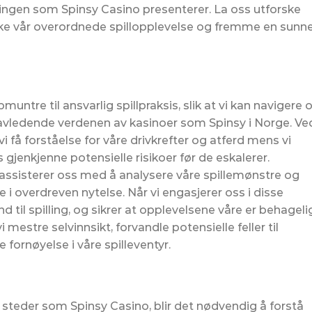
ingen som Spinsy Casino presenterer. La oss utforske
rke vår overordnede spillopplevelse og fremme en sunn
ppmuntre til ansvarlig spillpraksis, slik at vi kan navigere 
vledende verdenen av kasinoer som Spinsy i Norge. Ve
i få forståelse for våre drivkrefter og atferd mens vi
s gjenkjenne potensielle risikoer før de eskalerer.
 assisterer oss med å analysere våre spillemønstre og
e i overdreven nytelse. Når vi engasjerer oss i disse
 til spilling, og sikrer at opplevelsene våre er behageli
estre selvinnsikt, forvandle potensielle feller til
fornøyelse i våre spilleventyr.
på steder som Spinsy Casino, blir det nødvendig å forstå