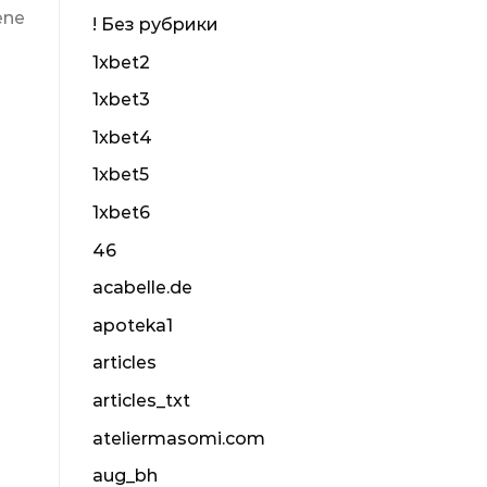
ene
! Без рубрики
1xbet2
1xbet3
1xbet4
1xbet5
1xbet6
46
acabelle.de
apoteka1
articles
articles_txt
ateliermasomi.com
aug_bh