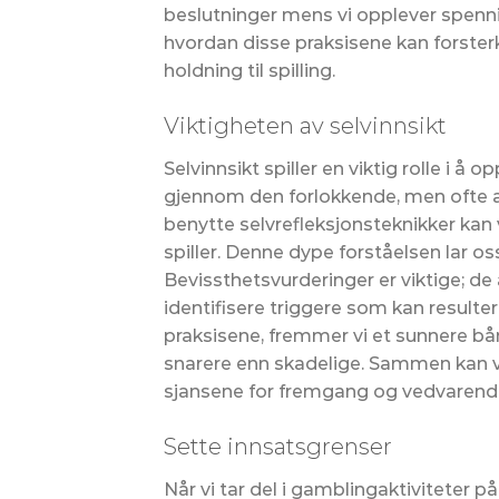
beslutninger mens vi opplever spenn
hvordan disse praksisene kan forste
holdning til spilling.
Viktigheten av selvinnsikt
Selvinnsikt spiller en viktig rolle i å o
gjennom den forlokkende, men ofte a
benytte selvrefleksjonsteknikker kan v
spiller. Denne dype forståelsen lar os
Bevissthetsvurderinger er viktige; de
identifisere triggere som kan resulter
praksisene, fremmer vi et sunnere bånd
snarere enn skadelige. Sammen kan vi m
sjansene for fremgang og vedvarende 
Sette innsatsgrenser
Når vi tar del i gamblingaktiviteter 