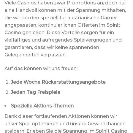
Viele Casinos haben zwar Promotions an, doch nur
eine Handvoll können mit der Spannung mithalten,
die wir bei den speziell für austrianische Gamer
angepassten, kontinuierlichen Offerten im Spinit
Casino genießen. Diese Vorteile sorgen für ein
vielfältiges und aufregendes Spielvergnügen und
garantieren, dass wir keine spannenden
Gelegenheiten verpassen.
Auf das können wir uns freuen:
Jede Woche Rückerstattungsangebote
Jeden Tag Freispiele
Spezielle Aktions-Themen
Dank dieser fortlaufenden Aktionen können wir
unser Spiel optimieren und unsere Gewinnchancen
steigern. Erleben Sie die Spannung im Spinit Casino