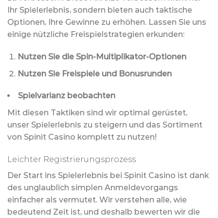
Ihr Spielerlebnis, sondern bieten auch taktische
Optionen, Ihre Gewinne zu erhöhen. Lassen Sie uns
einige nützliche Freispielstrategien erkunden:
Nutzen Sie die Spin-Multiplikator-Optionen
Nutzen Sie Freispiele und Bonusrunden
Spielvarianz beobachten
Mit diesen Taktiken sind wir optimal gerüstet,
unser Spielerlebnis zu steigern und das Sortiment
von Spinit Casino komplett zu nutzen!
Leichter Registrierungsprozess
Der Start ins Spielerlebnis bei Spinit Casino ist dank
des unglaublich simplen Anmeldevorgangs
einfacher als vermutet. Wir verstehen alle, wie
bedeutend Zeit ist, und deshalb bewerten wir die