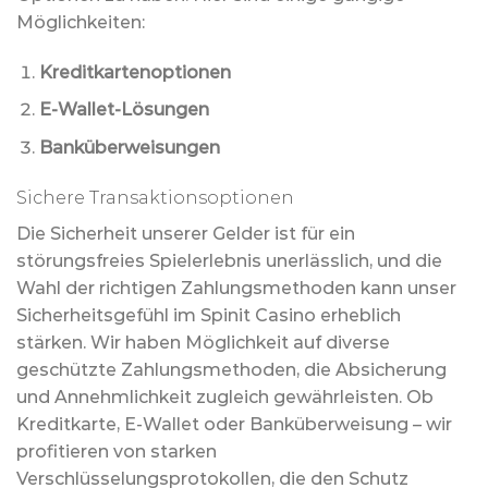
Möglichkeiten:
Kreditkartenoptionen
E-Wallet-Lösungen
Banküberweisungen
Sichere Transaktionsoptionen
Die Sicherheit unserer Gelder ist für ein
störungsfreies Spielerlebnis unerlässlich, und die
Wahl der richtigen Zahlungsmethoden kann unser
Sicherheitsgefühl im Spinit Casino erheblich
stärken. Wir haben Möglichkeit auf diverse
geschützte Zahlungsmethoden, die Absicherung
und Annehmlichkeit zugleich gewährleisten. Ob
Kreditkarte, E-Wallet oder Banküberweisung – wir
profitieren von starken
Verschlüsselungsprotokollen, die den Schutz