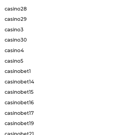
casino28
casino29
casino3
casino30
casino4
casino5
casinobet1
casinobet14
casinobet15
casinobet16
casinobet17
casinobet19
casinobet21