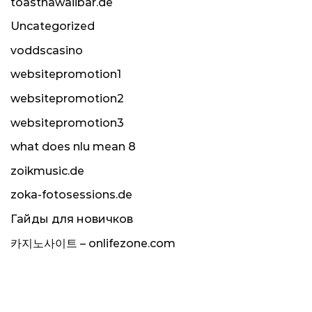
toasthawaiibar.de
Uncategorized
voddscasino
websitepromotion1
websitepromotion2
websitepromotion3
what does nlu mean 8
zoikmusic.de
zoka-fotosessions.de
Гайды для новичков
카지노사이트 – onlifezone.com