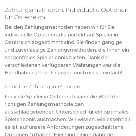
Zahlungsmethoden: Individuelle Optionen
für Österreich
Bei den Zahlungsmethoden haben wir für Sie
individuelle Optionen, die perfekt auf Spieler in
Österreich abgestimmt sind. Sie finden gängige
und zuverlässige Zahlungsmethoden, die Ihnen ein
sorgenfreies Spielerlebnis bieten. Dank der
verschiedenen verfügbaren Währungen war die
Handhabung Ihrer Finanzen noch nie so einfach!
Gängige Zahlungsmethoden
Für viele Spieler in Österreich kann die Wahl der
richtigen Zahlungsmethode den
ausschlaggebenden Unterschied für ein optimales
Spielerlebnis ausmachen. Wir wissen, wie essentiell
es ist, auf unsere Anforderungen zugeschnittene
Optionen zu haben. Hier sind einige gängige