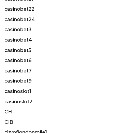
casinobet22
casinobet24
casinobet3
casinobet4
casinobet5
casinobet6
casinobet7
casinobet9
casinoslot1
casinoslot2
CH
CIB
cityoflondonmile1