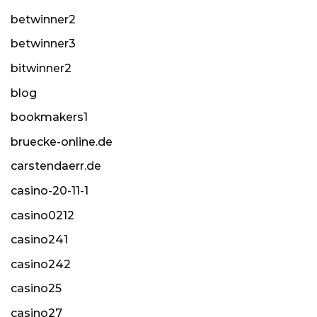
betwinner2
betwinner3
bitwinner2
blog
bookmakers1
bruecke-online.de
carstendaerr.de
casino-20-11-1
casino0212
casino241
casino242
casino25
casino27