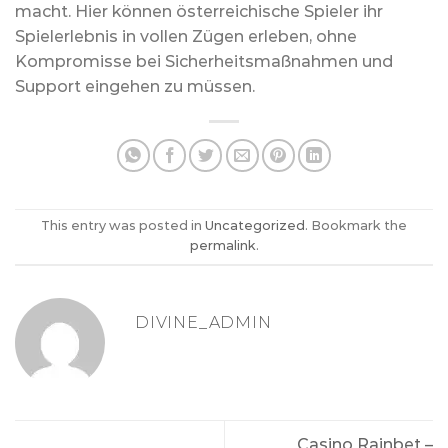
macht. Hier können österreichische Spieler ihr
Spielerlebnis in vollen Zügen erleben, ohne
Kompromisse bei Sicherheitsmaßnahmen und
Support eingehen zu müssen.
This entry was posted in
Uncategorized
. Bookmark the
permalink
.
DIVINE_ADMIN
Casino Rainbet –