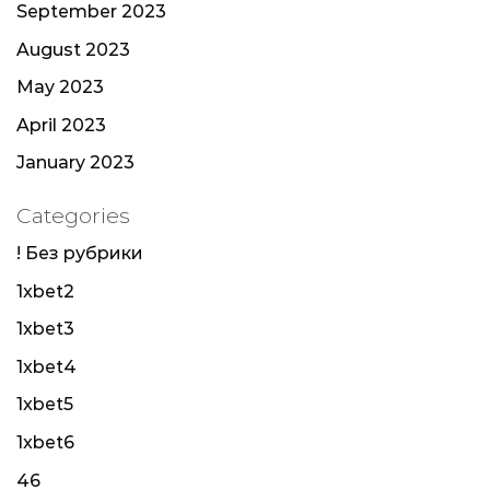
September 2023
August 2023
May 2023
April 2023
January 2023
Categories
! Без рубрики
1xbet2
1xbet3
1xbet4
1xbet5
1xbet6
46