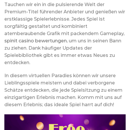
Tauchen wir ein in die pulsierende Welt der
Premium-Titel führender Anbieter und genießen wir
erstklassige Spielerlebnisse. Jedes Spiel ist
sorgfältig gestaltet und kombiniert
atemberaubende Grafik mit packendem Gameplay,
spinit casino bewertungen
, um uns in seinen Bann
zu ziehen. Dank häufiger Updates der
Spielebibliothek gibt es immer etwas Neues zu
entdecken.
In diesem virtuellen Paradies können wir unsere
Lieblingsspiele meistern und dabei verborgene
Schätze entdecken, die jede Spielsitzung zu einem
einzigartigen Erlebnis machen. Komm mit uns auf
diesem Erlebnis; das ideale Spiel harrt auf dich!