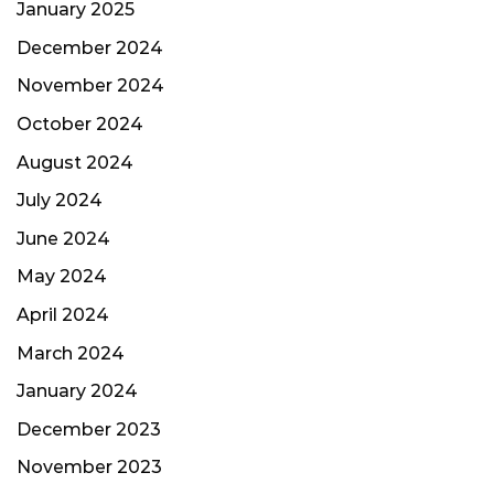
January 2025
December 2024
November 2024
October 2024
August 2024
July 2024
June 2024
May 2024
April 2024
March 2024
January 2024
December 2023
November 2023