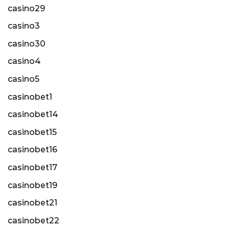
casino29
casino3
casino30
casino4
casino5
casinobet1
casinobet14
casinobet15
casinobet16
casinobet17
casinobet19
casinobet21
casinobet22