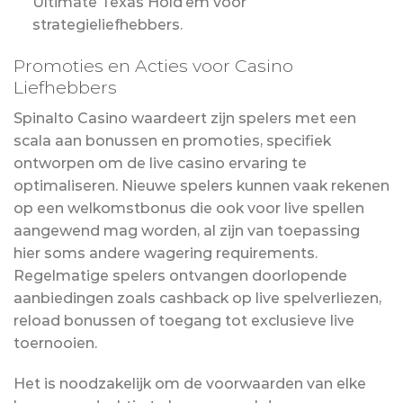
Ultimate Texas Hold’em voor
strategieliefhebbers.
Promoties en Acties voor Casino
Liefhebbers
Spinalto Casino waardeert zijn spelers met een
scala aan bonussen en promoties, specifiek
ontworpen om de live casino ervaring te
optimaliseren. Nieuwe spelers kunnen vaak rekenen
op een welkomstbonus die ook voor live spellen
aangewend mag worden, al zijn van toepassing
hier soms andere wagering requirements.
Regelmatige spelers ontvangen doorlopende
aanbiedingen zoals cashback op live spelverliezen,
reload bonussen of toegang tot exclusieve live
toernooien.
Het is noodzakelijk om de voorwaarden van elke