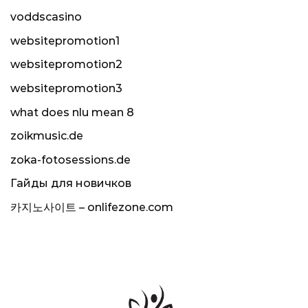
voddscasino
websitepromotion1
websitepromotion2
websitepromotion3
what does nlu mean 8
zoikmusic.de
zoka-fotosessions.de
Гайды для новичков
카지노사이트 – onlifezone.com