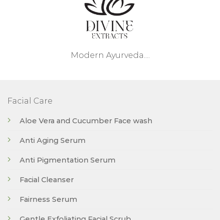
Modern Ayurveda....
Facial Care
Aloe Vera and Cucumber Face wash
Anti Aging Serum
Anti Pigmentation Serum
Facial Cleanser
Fairness Serum
Gentle Exfoliating Facial Scrub