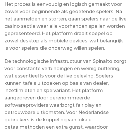
Het proces is eenvoudig en logisch gemaakt voor
zowel voor beginnende als geoefende spelers. Na
het aanmelden en storten, gaan spelers naar de live
casino sectie waar alle voorhanden spellen worden
gepresenteerd. Het platform draait soepel op
zowel desktop als mobiele devices, wat belangrijk
is voor spelers die onderweg willen spelen.
De technologische infrastructuur van Spinalto zorgt
voor constante verbindingen en weinig buffering,
wat essentieel is voor de live beleving. Spelers
kunnen tafels uitzoeken op basis van dealer,
inzetlimieten en spelvariant. Het platform
aangedreven door gerenommeerde
softwareproviders waarborgt fair play en
betrouwbare uitkomsten. Voor Nederlandse
gebruikers is de koppeling van lokale
betaalmethoden een extra gunst, waardoor