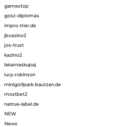
gamestop
gosz-diplomas
impro-trier.de
jbcasino2
jos-trust
kazino2
lekarnaskupaj
lucy-robinson
minigolfpark-bautzen.de
mostbet2
natrue-label.de
NEW
News