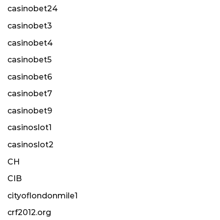
casinobet24
casinobet3
casinobet4
casinobet5
casinobet6
casinobet7
casinobet9
casinoslot1
casinoslot2
CH
CIB
cityoflondonmile1
crf2012.org