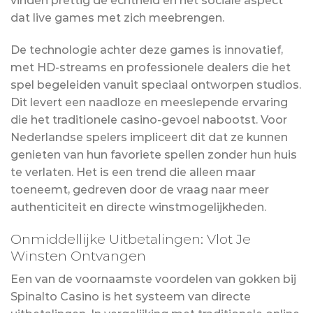
vinden prettig de echtheid en het sociale aspect
dat live games met zich meebrengen.
De technologie achter deze games is innovatief,
met HD-streams en professionele dealers die het
spel begeleiden vanuit speciaal ontworpen studios.
Dit levert een naadloze en meeslepende ervaring
die het traditionele casino-gevoel nabootst. Voor
Nederlandse spelers impliceert dit dat ze kunnen
genieten van hun favoriete spellen zonder hun huis
te verlaten. Het is een trend die alleen maar
toeneemt, gedreven door de vraag naar meer
authenticiteit en directe winstmogelijkheden.
Onmiddellijke Uitbetalingen: Vlot Je
Winsten Ontvangen
Een van de voornaamste voordelen van gokken bij
Spinalto Casino is het systeem van directe