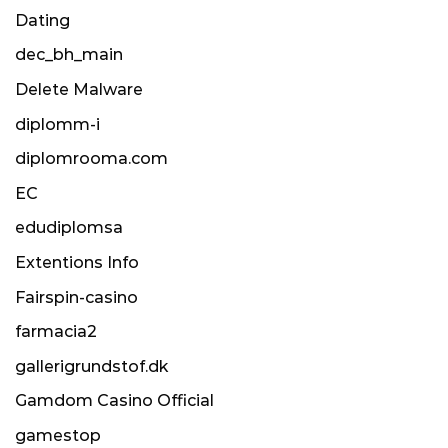
Dating
dec_bh_main
Delete Malware
diplomm-i
diplomrooma.com
EC
edudiplomsa
Extentions Info
Fairspin-casino
farmacia2
gallerigrundstof.dk
Gamdom Casino Official
gamestop