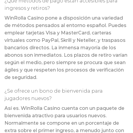
¿Qué métodos de pago están accesibles para
ingresos y retiros?
WinRolla Casino pone a disposición una variedad
de métodos pensados al entorno español. Puedes
emplear tarjetas Visa y MasterCard, carteras
virtuales como PayPal, Skrill y Neteller, y traspasos
bancarios directos. La inmensa mayoría de los
abonos son inmediatos. Los plazos de retiro varían
según el medio, pero siempre se procura que sean
ágiles y que respeten los procesos de verificación
de seguridad.
¿Se ofrece un bono de bienvenida para
jugadores nuevos?
Así es. WinRolla Casino cuenta con un paquete de
bienvenida atractivo para usuarios nuevos.
Normalmente se compone en un porcentaje de
extra sobre el primer ingreso, a menudo junto con