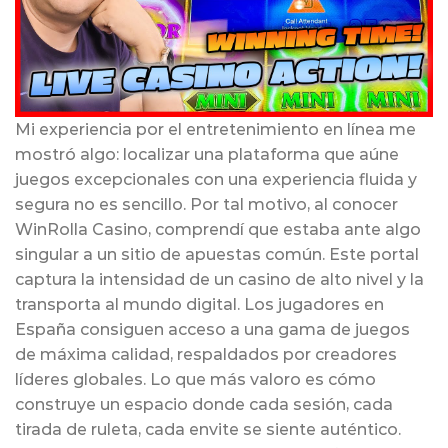
Mi experiencia por el entretenimiento en línea me
mostró algo: localizar una plataforma que aúne
juegos excepcionales con una experiencia fluida y
segura no es sencillo. Por tal motivo, al conocer
WinRolla Casino, comprendí que estaba ante algo
singular a un sitio de apuestas común. Este portal
captura la intensidad de un casino de alto nivel y la
transporta al mundo digital. Los jugadores en
España consiguen acceso a una gama de juegos
de máxima calidad, respaldados por creadores
líderes globales. Lo que más valoro es cómo
construye un espacio donde cada sesión, cada
tirada de ruleta, cada envite se siente auténtico.