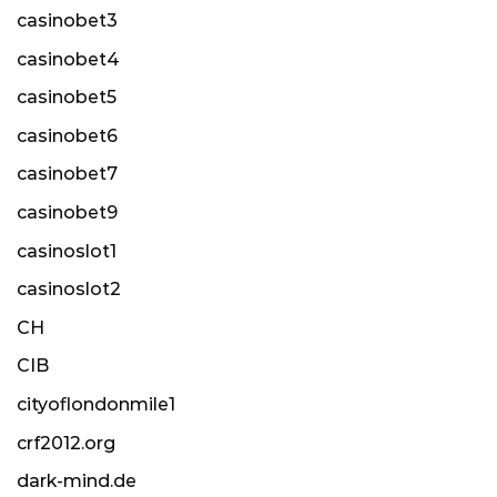
casinobet3
casinobet4
casinobet5
casinobet6
casinobet7
casinobet9
casinoslot1
casinoslot2
CH
CIB
cityoflondonmile1
crf2012.org
dark-mind.de