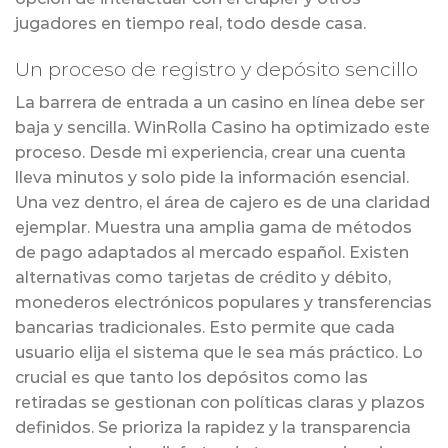
jugadores en tiempo real, todo desde casa.
Un proceso de registro y depósito sencillo
La barrera de entrada a un casino en línea debe ser
baja y sencilla. WinRolla Casino ha optimizado este
proceso. Desde mi experiencia, crear una cuenta
lleva minutos y solo pide la información esencial.
Una vez dentro, el área de cajero es de una claridad
ejemplar. Muestra una amplia gama de métodos
de pago adaptados al mercado español. Existen
alternativas como tarjetas de crédito y débito,
monederos electrónicos populares y transferencias
bancarias tradicionales. Esto permite que cada
usuario elija el sistema que le sea más práctico. Lo
crucial es que tanto los depósitos como las
retiradas se gestionan con políticas claras y plazos
definidos. Se prioriza la rapidez y la transparencia