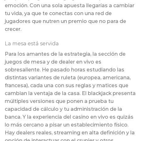
emoción. Con una sola apuesta llegarías a cambiar
tu vida, ya que te conectas con una red de
jugadores que nutren un premio que no para de
crecer.
La mesa está servida
Para los amantes de la estrategia, la sección de
juegos de mesa y de dealer en vivo es
sobresaliente. He pasado horas estudiando las
distintas variantes de ruleta (europea, americana,
francesa), cada una con sus reglas y matices que
cambian la ventaja de la casa. El blackjack presenta
múltiples versiones que ponen a prueba tu
capacidad de cálculo y tu administración de la
banca. Y la experiencia del casino en vivo es quizás
lo más cercano a pisar un establecimiento físico.
Hay dealers reales, streaming en alta definición y la
opción de interactuar con el crupier y otros