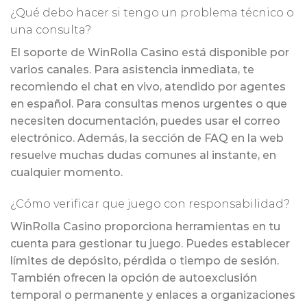
¿Qué debo hacer si tengo un problema técnico o
una consulta?
El soporte de WinRolla Casino está disponible por
varios canales. Para asistencia inmediata, te
recomiendo el chat en vivo, atendido por agentes
en español. Para consultas menos urgentes o que
necesiten documentación, puedes usar el correo
electrónico. Además, la sección de FAQ en la web
resuelve muchas dudas comunes al instante, en
cualquier momento.
¿Cómo verificar que juego con responsabilidad?
WinRolla Casino proporciona herramientas en tu
cuenta para gestionar tu juego. Puedes establecer
límites de depósito, pérdida o tiempo de sesión.
También ofrecen la opción de autoexclusión
temporal o permanente y enlaces a organizaciones