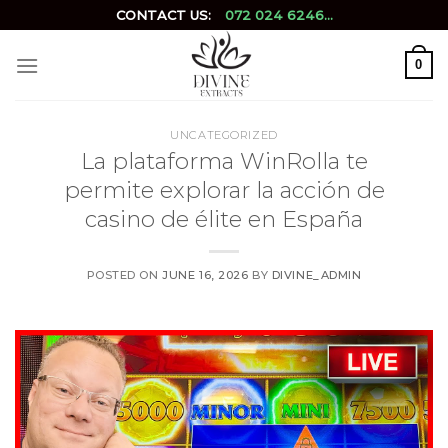
Skip
CONTACT US:
072 024 6246...
to
content
0
UNCATEGORIZED
La plataforma WinRolla te
permite explorar la acción de
casino de élite en España
POSTED ON
JUNE 16, 2026
BY
DIVINE_ADMIN