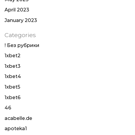
April 2023
January 2023
Categories
! Без рубрики
1xbet2
1xbet3
1xbet4
1xbet5
1xbet6
46
acabelle.de
apoteka1