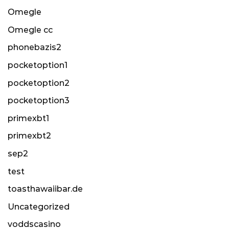
Omegle
Omegle cc
phonebazis2
pocketoption1
pocketoption2
pocketoption3
primexbt1
primexbt2
sep2
test
toasthawaiibar.de
Uncategorized
voddscasino