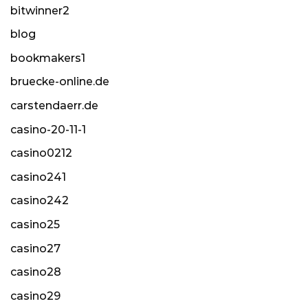
bitwinner2
blog
bookmakers1
bruecke-online.de
carstendaerr.de
casino-20-11-1
casino0212
casino241
casino242
casino25
casino27
casino28
casino29