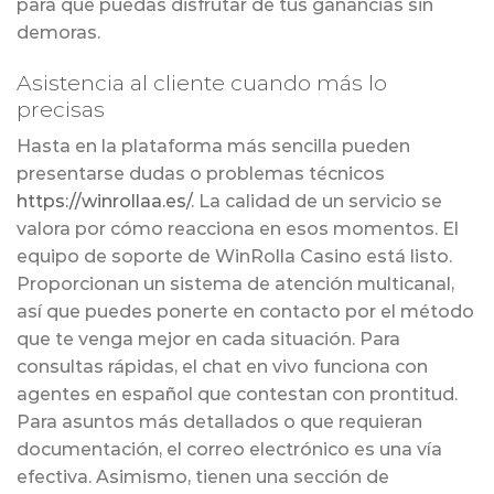
para que puedas disfrutar de tus ganancias sin
demoras.
Asistencia al cliente cuando más lo
precisas
Hasta en la plataforma más sencilla pueden
presentarse dudas o problemas técnicos
https://winrollaa.es/
. La calidad de un servicio se
valora por cómo reacciona en esos momentos. El
equipo de soporte de WinRolla Casino está listo.
Proporcionan un sistema de atención multicanal,
así que puedes ponerte en contacto por el método
que te venga mejor en cada situación. Para
consultas rápidas, el chat en vivo funciona con
agentes en español que contestan con prontitud.
Para asuntos más detallados o que requieran
documentación, el correo electrónico es una vía
efectiva. Asimismo, tienen una sección de