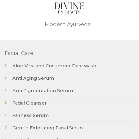
Modern Ayurveda....
Facial Care
Aloe Vera and Cucumber Face wash
Anti Aging Serum
Anti Pigmentation Serum
Facial Cleanser
Fairness Serum
Gentle Exfoliating Facial Scrub