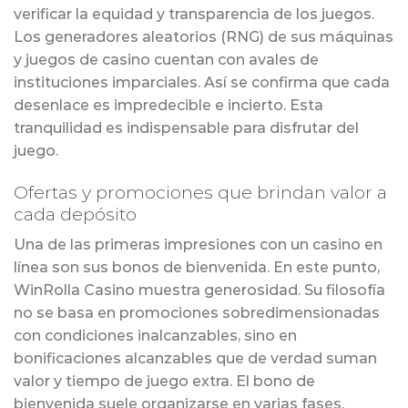
verificar la equidad y transparencia de los juegos.
Los generadores aleatorios (RNG) de sus máquinas
y juegos de casino cuentan con avales de
instituciones imparciales. Así se confirma que cada
desenlace es impredecible e incierto. Esta
tranquilidad es indispensable para disfrutar del
juego.
Ofertas y promociones que brindan valor a
cada depósito
Una de las primeras impresiones con un casino en
línea son sus bonos de bienvenida. En este punto,
WinRolla Casino muestra generosidad. Su filosofía
no se basa en promociones sobredimensionadas
con condiciones inalcanzables, sino en
bonificaciones alcanzables que de verdad suman
valor y tiempo de juego extra. El bono de
bienvenida suele organizarse en varias fases.