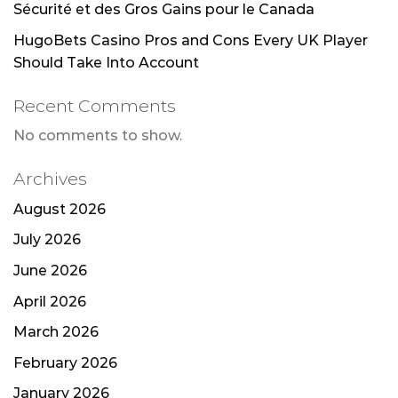
Sécurité et des Gros Gains pour le Canada
HugoBets Casino Pros and Cons Every UK Player
Should Take Into Account
Recent Comments
No comments to show.
Archives
August 2026
July 2026
June 2026
April 2026
March 2026
February 2026
January 2026