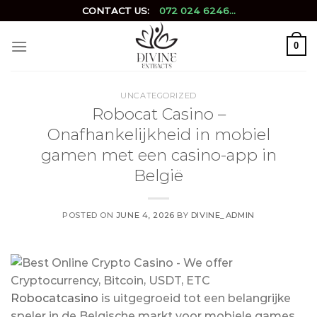
Skip
CONTACT US:
072 024 6246...
to
content
0
UNCATEGORIZED
Robocat Casino –
Onafhankelijkheid in mobiel
gamen met een casino-app in
België
POSTED ON
JUNE 4, 2026
BY
DIVINE_ADMIN
Robocatcasino
is uitgegroeid tot een belangrijke
speler in de Belgische markt voor mobiele games