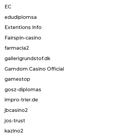
EC
edudiplomsa
Extentions Info
Fairspin-casino
farmacia2
gallerigrundstof.dk
Gamdom Casino Official
gamestop
gosz-diplomas
impro-trier.de
jbcasino2
jos-trust
kazino2