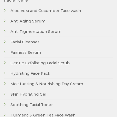
Facial Care
Aloe Vera and Cucumber Face wash
Anti Aging Serum
Anti Pigmentation Serum
Facial Cleanser
Fairness Serum
Gentle Exfoliating Facial Scrub
Hydrating Face Pack
Moisturizing & Nourishing Day Cream
Skin Hydrating Gel
Soothing Facial Toner
Turmeric & Green Tea Face Wash