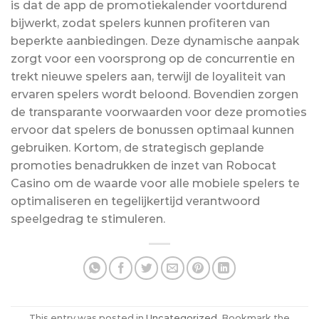
is dat de app de promotiekalender voortdurend
bijwerkt, zodat spelers kunnen profiteren van
beperkte aanbiedingen. Deze dynamische aanpak
zorgt voor een voorsprong op de concurrentie en
trekt nieuwe spelers aan, terwijl de loyaliteit van
ervaren spelers wordt beloond. Bovendien zorgen
de transparante voorwaarden voor deze promoties
ervoor dat spelers de bonussen optimaal kunnen
gebruiken. Kortom, de strategisch geplande
promoties benadrukken de inzet van Robocat
Casino om de waarde voor alle mobiele spelers te
optimaliseren en tegelijkertijd verantwoord
speelgedrag te stimuleren.
This entry was posted in
Uncategorized
. Bookmark the