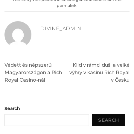
permalink
.
DIVINE_ADMIN
Védett és népszerű
Klid v rámci duši a velké
Magyarországon a Rich
výhry v kasinu Rich Royal
Royal Casino-nál
v Česku
Search
SEARCH