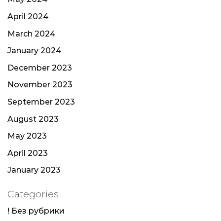
April 2024
March 2024
January 2024
December 2023
November 2023
September 2023
August 2023
May 2023
April 2023
January 2023
Categories
! Без рубрики