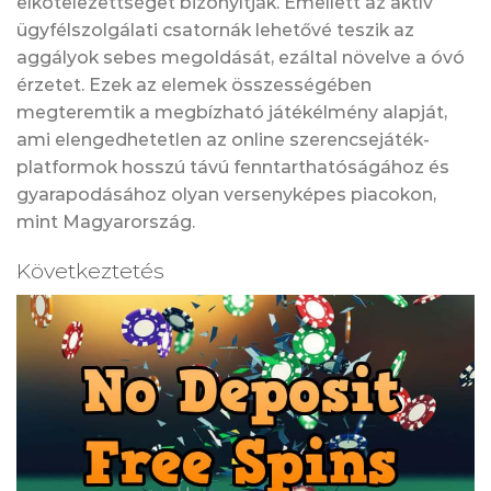
elkötelezettséget bizonyítják. Emellett az aktív
ügyfélszolgálati csatornák lehetővé teszik az
aggályok sebes megoldását, ezáltal növelve a óvó
érzetet. Ezek az elemek összességében
megteremtik a megbízható játékélmény alapját,
ami elengedhetetlen az online szerencsejáték-
platformok hosszú távú fenntarthatóságához és
gyarapodásához olyan versenyképes piacokon,
mint Magyarország.
Következtetés