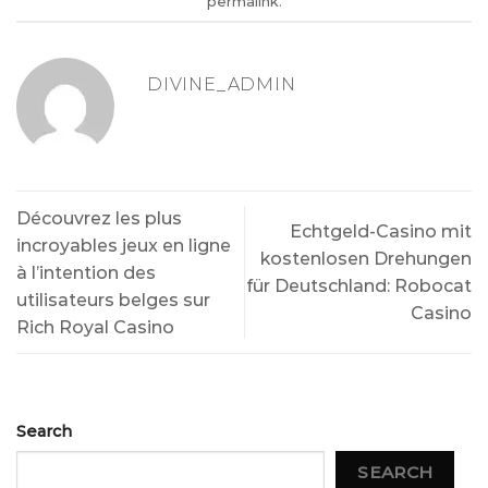
permalink
.
DIVINE_ADMIN
Découvrez les plus
Echtgeld-Casino mit
incroyables jeux en ligne
kostenlosen Drehungen
à l’intention des
für Deutschland: Robocat
utilisateurs belges sur
Casino
Rich Royal Casino
Search
SEARCH