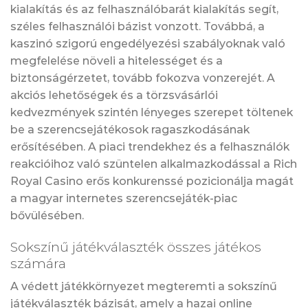
kialakítás és az felhasználóbarát kialakítás segít,
széles felhasználói bázist vonzott. Továbbá, a
kaszinó szigorú engedélyezési szabályoknak való
megfelelése növeli a hitelességet és a
biztonságérzetet, tovább fokozva vonzerejét. A
akciós lehetőségek és a törzsvásárlói
kedvezmények szintén lényeges szerepet töltenek
be a szerencsejátékosok ragaszkodásának
erősítésében. A piaci trendekhez és a felhasználók
reakcióihoz való szüntelen alkalmazkodással a Rich
Royal Casino erős konkurenssé pozicionálja magát
a magyar internetes szerencsejáték-piac
bővülésében.
Sokszínű játékválaszték összes játékos
számára
A védett játékkörnyezet megteremti a sokszínű
játékválaszték bázisát, amely a hazai online