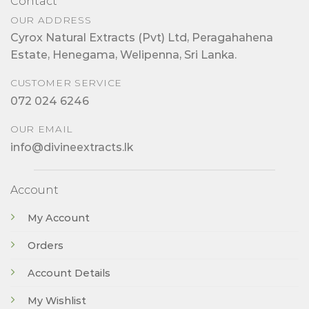
Contact
OUR ADDRESS
Cyrox Natural Extracts (Pvt) Ltd, Peragahahena
Estate, Henegama, Welipenna, Sri Lanka.
CUSTOMER SERVICE
072 024 6246
OUR EMAIL
info@divineextracts.lk
Account
My Account
Orders
Account Details
My Wishlist