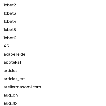
1xbet2
1xbet3
1xbet4
1xbet5
1xbet6
46
acabelle.de
apoteka1
articles
articles_txt
ateliermasomi.com
aug_bh
aug_rb