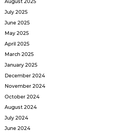
August 2025
July 2025
June 2025
May 2025
April 2025
March 2025
January 2025
December 2024
November 2024
October 2024
August 2024
July 2024
June 2024