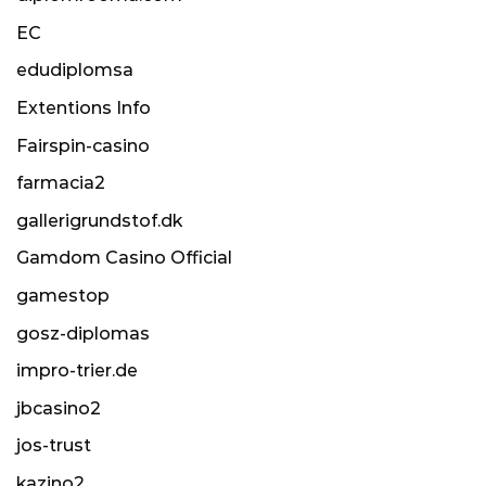
EC
edudiplomsa
Extentions Info
Fairspin-casino
farmacia2
gallerigrundstof.dk
Gamdom Casino Official
gamestop
gosz-diplomas
impro-trier.de
jbcasino2
jos-trust
kazino2