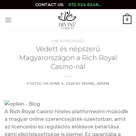
Skip
CONTACT US:
072 024 6246...
to
content
0
UNCATEGORIZED
Védett és népszerű
Magyarországon a Rich Royal
Casino-nál
POSTED ON
JUNE 4, 2026
BY
DIVINE_ADMIN
A
Rich Royal
Casino hiteles platformként működik
a magyar online szerencsejáték-szektorban, amit
az licencelési és regulációs előírások betartása
iránti elkötelezettsége is kiemel. Ez garantálja a