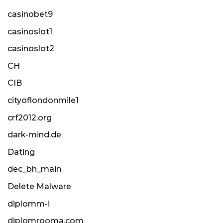
casinobet9
casinoslot1
casinoslot2
CH
CIB
cityoflondonmile1
crf2012.org
dark-mind.de
Dating
dec_bh_main
Delete Malware
diplomm-i
diplomrooma.com