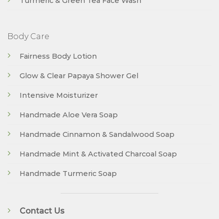
Turmeric & Green Tea Face Wash
Body Care
Fairness Body Lotion
Glow & Clear Papaya Shower Gel
Intensive Moisturizer
Handmade Aloe Vera Soap
Handmade Cinnamon & Sandalwood Soap
Handmade Mint & Activated Charcoal Soap
Handmade Turmeric Soap
Contact Us