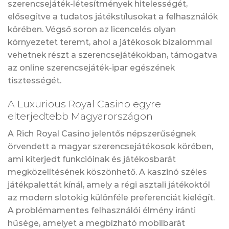
szerencsejáték-létesítmények hitelességét,
elősegítve a tudatos játékstílusokat a felhasználók
körében. Végső soron az licencelés olyan
környezetet teremt, ahol a játékosok bizalommal
vehetnek részt a szerencsejátékokban, támogatva
az online szerencsejáték-ipar egészének
tisztességét.
A Luxurious Royal Casino egyre
elterjedtebb Magyarországon
A Rich Royal Casino jelentős népszerűségnek
örvendett a magyar szerencsejátékosok körében,
ami kiterjedt funkcióinak és játékosbarát
megközelítésének köszönhető. A kaszinó széles
játékpalettát kínál, amely a régi asztali játékoktól
az modern slotokig különféle preferenciát kielégít.
A problémamentes felhasználói élmény iránti
hűsége, amelyet a megbízható mobilbarát