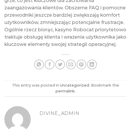
grze, co jest kluczowe dla zachowania
zaangażowania klientów. Obszerne FAQ i pomocne
przewodniki jeszcze bardziej zwiększają komfort
użytkowników, zmniejszając potencjalne frustracje.
Ogólnie rzecz biorąc, kasyno Robocat priorytetowo
traktuje obsługę klienta i wrażenia użytkownika jako
kluczowe elementy swojej strategii operacyjnej.
This entry was posted in
Uncategorized
. Bookmark the
permalink
.
DIVINE_ADMIN