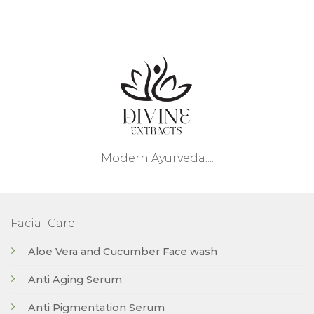
Modern Ayurveda....
Facial Care
Aloe Vera and Cucumber Face wash
Anti Aging Serum
Anti Pigmentation Serum