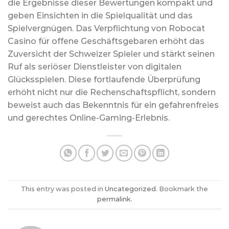
die Ergebnisse dieser Bewertungen kompakt und
geben Einsichten in die Spielqualität und das
Spielvergnügen. Das Verpflichtung von Robocat
Casino für offene Geschäftsgebaren erhöht das
Zuversicht der Schweizer Spieler und stärkt seinen
Ruf als seriöser Dienstleister von digitalen
Glücksspielen. Diese fortlaufende Überprüfung
erhöht nicht nur die Rechenschaftspflicht, sondern
beweist auch das Bekenntnis für ein gefahrenfreies
und gerechtes Online-Gaming-Erlebnis.
This entry was posted in
Uncategorized
. Bookmark the
permalink
.