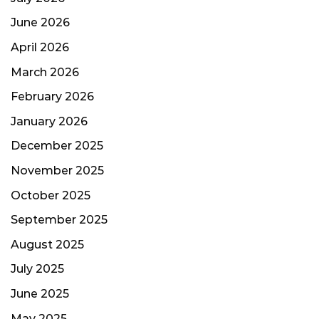
June 2026
April 2026
March 2026
February 2026
January 2026
December 2025
November 2025
October 2025
September 2025
August 2025
July 2025
June 2025
May 2025