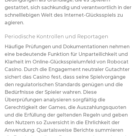
gestattet, sich sachkundig und verantwortlich in der
schnelllebigen Welt des Internet-Glücksspiels zu
agieren.
Periodische Kontrollen und Reportagen
Häufige Prüfungen und Dokumentationen nehmen
eine bedeutende Funktion für Unparteilichkeit und
Klarheit im Online-Glücksspielumfeld von Robocat
Casino. Durch die Engagement neutraler Gutachter
sichert das Casino fest, dass seine Spielvorgänge
den regulatorischen Standards genügen und die
Bedürfnisse der Spieler wahren. Diese
Überprüfungen analysieren sorgfältig die
Gerechtigkeit der Games, die Auszahlungsquoten
und die Erfüllung der geltenden Regeln und geben
den Nutzern so Zuversicht in die Ehrlichkeit der
Anwendung. Quartalsweise Berichte summieren