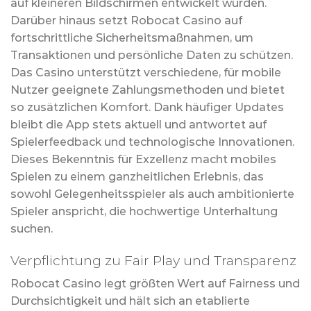
auf kleineren Bildschirmen entwickelt wurden.
Darüber hinaus setzt Robocat Casino auf
fortschrittliche Sicherheitsmaßnahmen, um
Transaktionen und persönliche Daten zu schützen.
Das Casino unterstützt verschiedene, für mobile
Nutzer geeignete Zahlungsmethoden und bietet
so zusätzlichen Komfort. Dank häufiger Updates
bleibt die App stets aktuell und antwortet auf
Spielerfeedback und technologische Innovationen.
Dieses Bekenntnis für Exzellenz macht mobiles
Spielen zu einem ganzheitlichen Erlebnis, das
sowohl Gelegenheitsspieler als auch ambitionierte
Spieler anspricht, die hochwertige Unterhaltung
suchen.
Verpflichtung zu Fair Play und Transparenz
Robocat Casino legt größten Wert auf Fairness und
Durchsichtigkeit und hält sich an etablierte