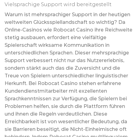
Vielsprachige Support wird bereitgestellt
Warum ist mehrsprachiger Support in der heutigen
weltweiten Glücksspiellandschaft so wichtig? Da
Online-Casinos wie Robocat Casino ihre Reichweite
stetig ausbauen, erfordert eine vielfältige
Spielerschaft wirksame Kommunikation in
unterschiedlichen Sprachen. Dieser mehrsprachige
Support verbessert nicht nur das Nutzererlebnis,
sondern stärkt auch das die Zuversicht und die
Treue von Spielern unterschiedlicher linguistischer
Herkunft. Bei Robocat Casino stehen erfahrene
Kundendienstmitarbeiter mit exzellenten
Sprachkenntnissen zur Verfügung, die Spielern bei
Problemen helfen, sie durch die Plattform führen
und ihnen die Regeln verdeutlichen. Diese
Erreichbarkeit ist von wesentlicher Bedeutung, da
sie Barrieren beseitigt, die Nicht-Einheimische oft
behindern. Indem Robocat Casino multilingualem