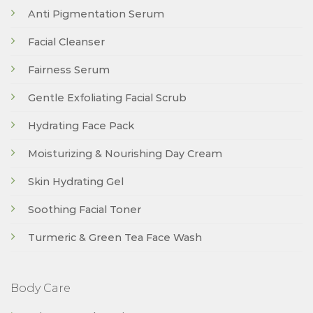
Anti Pigmentation Serum
Facial Cleanser
Fairness Serum
Gentle Exfoliating Facial Scrub
Hydrating Face Pack
Moisturizing & Nourishing Day Cream
Skin Hydrating Gel
Soothing Facial Toner
Turmeric & Green Tea Face Wash
Body Care