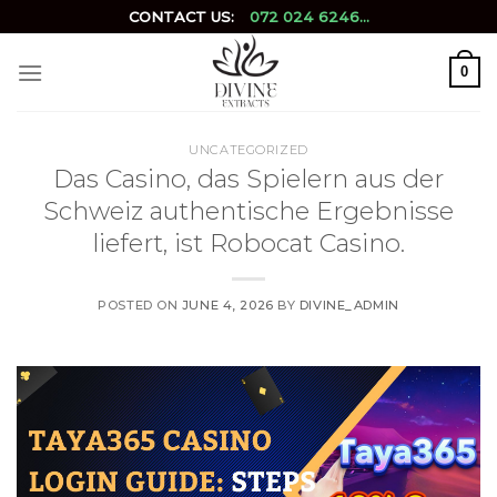
Skip
CONTACT US:
072 024 6246...
to
content
0
UNCATEGORIZED
Das Casino, das Spielern aus der
Schweiz authentische Ergebnisse
liefert, ist Robocat Casino.
POSTED ON
JUNE 4, 2026
BY
DIVINE_ADMIN