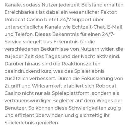
Kanäle, sodass Nutzer jederzeit Beistand erhalten.
Erreichbarkeit ist dabei ein wesentlicher Faktor:
Robocat Casino bietet 24/7 Support über
unterschiedliche Kanäle wie Echtzeit-Chat, E-Mail
und Telefon. Dieses Bekenntnis für einen 24/7-
Service spiegelt das Erkenntnis für die
verschiedenen Bedürfnisse von Nutzern wider, die
zu jeder Zeit des Tages und der Nacht aktiv sind.
Darüber hinaus sind die Reaktionszeiten
beeindruckend kurz, was das Spielerlebnis
zusätzlich verbessert. Durch die Fokussierung von
Zugriff und Wirksamkeit etabliert sich Robocat
Casino nicht nur als Spieleplattform, sondern als
vertrauenswürdiger Begleiter auf dem Weges der
Benutzer. So können diese Schwierigkeiten zügig
und effizient überwinden und gleichzeitig ihr
Spielerlebnis genießen.