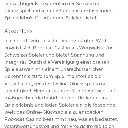
ein wichtiger Konkurrent in der Schweizer
Glücksspiellandschaft ist und ein umfassendes
Spielerlebnis für erfahrene Spieler bietet.
Abschluss
In einer oft von Unsicherheit geprägten Welt
erweist sich Robocat Casino als Wegweiser für
Schweizer Spieler und bietet Spannung und
Integrität. Durch die Vereinigung einer breiten
Spielauswahl mit einem unerschütterlichen
Bekenntnis zu fairem Spiel meistert es die
Vielschichtigkeit des Online-Glücksspiels mit
Leichtigkeit. Hervorragender Kundenservice und
maßgeschneiderte Aktionen optimieren das
Spielerlebnis und laden Spieler ein, die fesselnde
Welt des Online-Glücksspiels zu entdecken.
Robocat Casino bestimmt neu, was es bedeutet,
verantwortungsvoll und mit Freude im digitalen