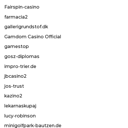
Fairspin-casino
farmacia2
gallerigrundstof.dk
Gamdom Casino Official
gamestop
gosz-diplomas
impro-trier.de
jbcasino2
jos-trust
kazino2
lekarnaskupaj
lucy-robinson
minigolfpark-bautzen.de