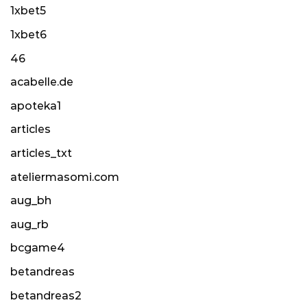
1xbet5
1xbet6
46
acabelle.de
apoteka1
articles
articles_txt
ateliermasomi.com
aug_bh
aug_rb
bcgame4
betandreas
betandreas2