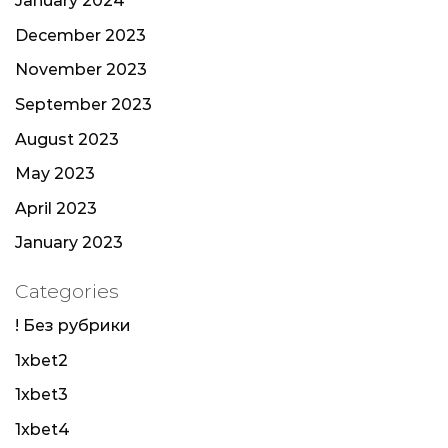
January 2024
December 2023
November 2023
September 2023
August 2023
May 2023
April 2023
January 2023
Categories
! Без рубрики
1xbet2
1xbet3
1xbet4