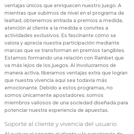
ventajas únicos que enriquecen nuestro juego. A
mientras que subimos de nivel en el programa de
lealtad, obtenemos entrada a premios a medida,
atención al cliente a la medida e convites a
actividades exclusivos. Es fascinante cómo se
valora y aprecia nuestra participación mediante
marcas que se transforman en premios tangibles.
Estamos formando una relación con Rainbet que
va más lejos de los juegos. Al involucrarnos de
manera activa, liberamos ventajas extra que logran
que nuestra vivencia aquí sea todavía más
emocionante. Debido a estos programas, no
somos únicamente apostadores; somos
miembros valiosos de una sociedad diseñada para
potenciar nuestra experiencia de apuestas.
Soporte al cliente y vivencia del usuario