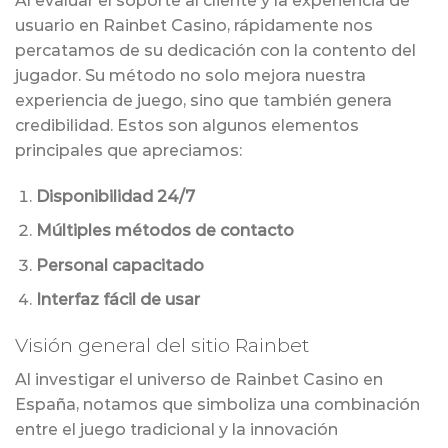
Al evaluar el soporte al cliente y la experiencia de
usuario en Rainbet Casino, rápidamente nos
percatamos de su dedicación con la contento del
jugador. Su método no solo mejora nuestra
experiencia de juego, sino que también genera
credibilidad. Estos son algunos elementos
principales que apreciamos:
Disponibilidad 24/7
Múltiples métodos de contacto
Personal capacitado
Interfaz fácil de usar
Visión general del sitio Rainbet
Al investigar el universo de Rainbet Casino en
España, notamos que simboliza una combinación
entre el juego tradicional y la innovación