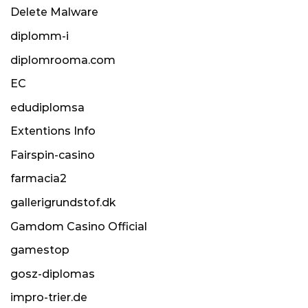
Delete Malware
diplomm-i
diplomrooma.com
EC
edudiplomsa
Extentions Info
Fairspin-casino
farmacia2
gallerigrundstof.dk
Gamdom Casino Official
gamestop
gosz-diplomas
impro-trier.de