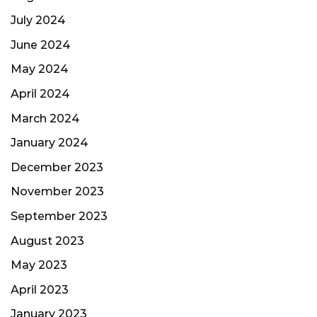
July 2024
June 2024
May 2024
April 2024
March 2024
January 2024
December 2023
November 2023
September 2023
August 2023
May 2023
April 2023
January 2023