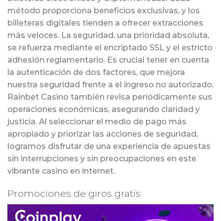
método proporciona beneficios exclusivas, y los
billeteras digitales tienden a ofrecer extracciones
más veloces. La seguridad, una prioridad absoluta,
se refuerza mediante el encriptado SSL y el estricto
adhesión reglamentario. Es crucial tener en cuenta
la autenticación de dos factores, que mejora
nuestra seguridad frente a el ingreso no autorizado.
Rainbet Casino también revisa periódicamente sus
operaciones económicas, asegurando claridad y
justicia. Al seleccionar el medio de pago más
apropiado y priorizar las acciones de seguridad,
logramos disfrutar de una experiencia de apuestas
sin interrupciones y sin preocupaciones en este
vibrante casino en internet.
Promociones de giros gratis