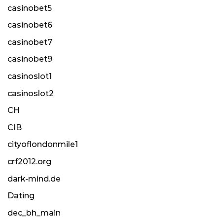
casinobet5
casinobet6
casinobet7
casinobet9
casinoslot1
casinoslot2
CH
CIB
cityoflondonmile1
crf2012.org
dark-mind.de
Dating
dec_bh_main