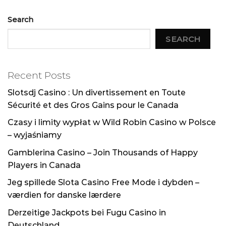
Search
SEARCH
Recent Posts
Slotsdj Casino : Un divertissement en Toute
Sécurité et des Gros Gains pour le Canada
Czasy i limity wypłat w Wild Robin Casino w Polsce
– wyjaśniamy
Gamblerina Casino – Join Thousands of Happy
Players in Canada
Jeg spillede Slota Casino Free Mode i dybden –
værdien for danske lærdere
Derzeitige Jackpots bei Fugu Casino in
Deutschland