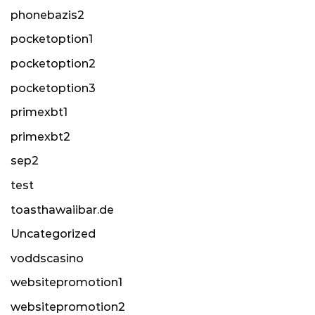
phonebazis2
pocketoption1
pocketoption2
pocketoption3
primexbt1
primexbt2
sep2
test
toasthawaiibar.de
Uncategorized
voddscasino
websitepromotion1
websitepromotion2