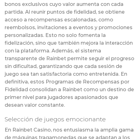
bonos exclusivos cuyo valor aumenta con cada
partida. Al reunir puntos de fidelidad, se obtiene
acceso a recompensas escalonadas, como
reembolsos, invitaciones a eventos y promociones
personalizadas. Esto no solo fomenta la
fidelización, sino que también mejora la interacción
con la plataforma. Además, el sistema
transparente de Rainbet permite seguir el progreso
sin dificultad, garantizando que cada sesión de
juego sea tan satisfactoria como entretenida. En
definitiva, estos Programas de Recompensas por
Fidelidad consolidan a Rainbet como un destino de
primer nivel para jugadores apasionados que
desean valor constante.
Selección de juegos emocionante
En Rainbet Casino, nos entusiasma la amplia gama
de máquinas tragamonedas que se adaptan a los