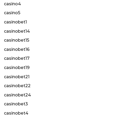
casino4
casino5
casinobet1
casinobet14
casinobet15
casinobet16
casinobet17
casinobet19
casinobet21
casinobet22
casinobet24
casinobet3
casinobet4