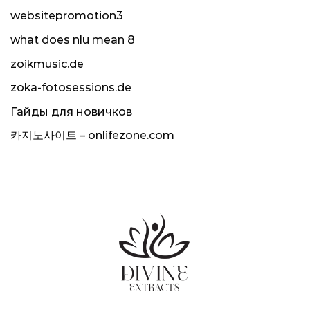
websitepromotion3
what does nlu mean 8
zoikmusic.de
zoka-fotosessions.de
Гайды для новичков
카지노사이트 – onlifezone.com