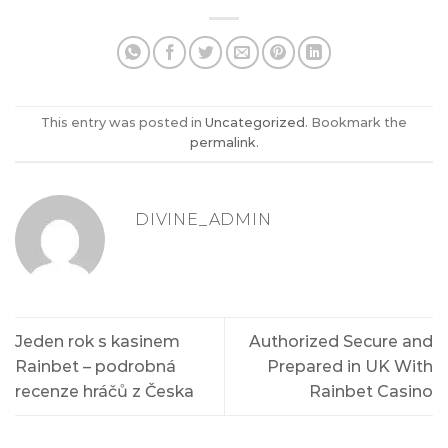
This entry was posted in
Uncategorized
. Bookmark the
permalink
.
DIVINE_ADMIN
Jeden rok s kasinem
Authorized Secure and
Rainbet – podrobná
Prepared in UK With
recenze hráčů z Česka
Rainbet Casino