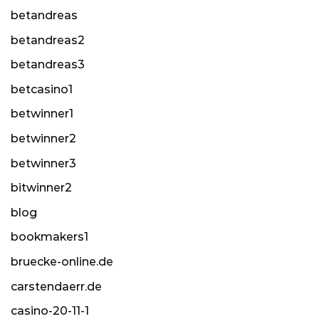
betandreas
betandreas2
betandreas3
betcasino1
betwinner1
betwinner2
betwinner3
bitwinner2
blog
bookmakers1
bruecke-online.de
carstendaerr.de
casino-20-11-1