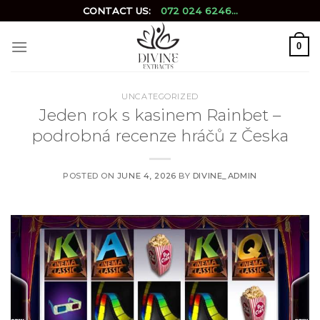
Skip
CONTACT US:
072 024 6246...
to
content
0
UNCATEGORIZED
Jeden rok s kasinem Rainbet –
podrobná recenze hráčů z Česka
POSTED ON
JUNE 4, 2026
BY
DIVINE_ADMIN