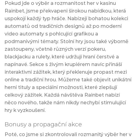
Pokud jde o výběr a rozmanitost her v kasinu
Rainbet, jsme překvapeni širokou nabídkou, která
uspokojí každý typ hráče. Nabízejí bohatou kolekci
automatů od tradičních designů až po moderní
video automaty s pohlcující grafikou a
podmanivými tématy. Stolní hry jsou také výborně
zastoupeny, včetně různých verzí pokeru,
blackjacku a rulety, které udržují hraní čerstvé a
napínavé. Sekce s živým krupiérem navíc přináší
interaktivní zážitek, který překlenuje propast mezi
online a tradiční hrou. Můžeme také objevit unikátní
herní tituly a speciální možnosti, které zlepšují
celkový zážitek. Každá návštěva Rainbet nabízí
něco nového, takže nám nikdy nechybí stimulující
hry k vyzkoušení.
Bonusy a propagační akce
Poté, co jsme si zkontrolovali rozmanitý výběr her v