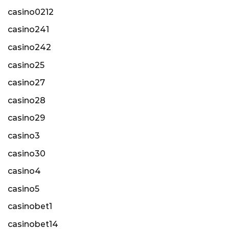
casino0212
casino241
casino242
casino25
casino27
casino28
casino29
casino3
casino30
casino4
casino5
casinobet1
casinobet14