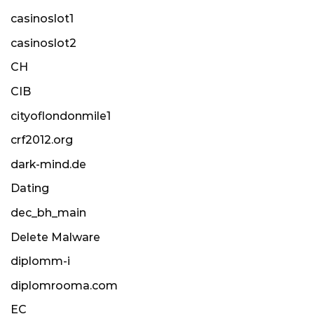
casinoslot1
casinoslot2
CH
CIB
cityoflondonmile1
crf2012.org
dark-mind.de
Dating
dec_bh_main
Delete Malware
diplomm-i
diplomrooma.com
EC