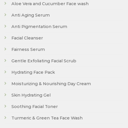
Aloe Vera and Cucumber Face wash
Anti Aging Serum
Anti Pigmentation Serum
Facial Cleanser
Fairness Serum
Gentle Exfoliating Facial Scrub
Hydrating Face Pack
Moisturizing & Nourishing Day Cream
Skin Hydrating Gel
Soothing Facial Toner
Turmeric & Green Tea Face Wash