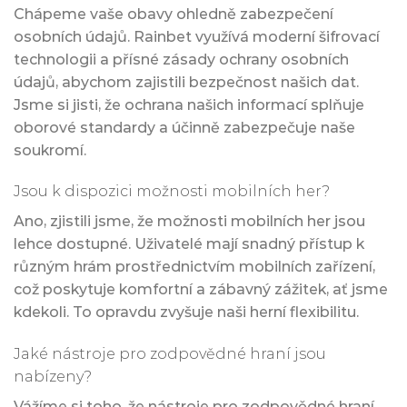
Chápeme vaše obavy ohledně zabezpečení
osobních údajů. Rainbet využívá moderní šifrovací
technologii a přísné zásady ochrany osobních
údajů, abychom zajistili bezpečnost našich dat.
Jsme si jisti, že ochrana našich informací splňuje
oborové standardy a účinně zabezpečuje naše
soukromí.
Jsou k dispozici možnosti mobilních her?
Ano, zjistili jsme, že možnosti mobilních her jsou
lehce dostupné. Uživatelé mají snadný přístup k
různým hrám prostřednictvím mobilních zařízení,
což poskytuje komfortní a zábavný zážitek, ať jsme
kdekoli. To opravdu zvyšuje naši herní flexibilitu.
Jaké nástroje pro zodpovědné hraní jsou
nabízeny?
Vážíme si toho, že nástroje pro zodpovědné hraní