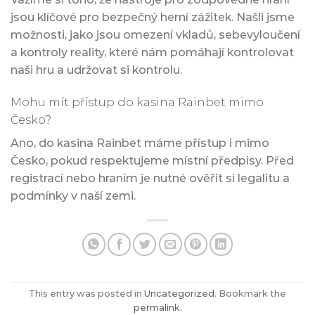
jsou klíčové pro bezpečný herní zážitek. Našli jsme
možnosti, jako jsou omezení vkladů, sebevyloučení
a kontroly reality, které nám pomáhají kontrolovat
naši hru a udržovat si kontrolu.
Mohu mít přístup do kasina Rainbet mimo
Česko?
Ano, do kasina Rainbet máme přístup i mimo
Česko, pokud respektujeme místní předpisy. Před
registrací nebo hraním je nutné ověřit si legalitu a
podmínky v naší zemi.
This entry was posted in
Uncategorized
. Bookmark the
permalink
.