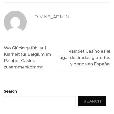
DIVINE_ADMIN
Wo Glücksgefühl auf
Rainbet Casino es el
Klarheit für Belgium im
lugar de tiradas gratuitas
Rainbet Casino
y bonos en España.
zusammenkommt
Search
SEARCH