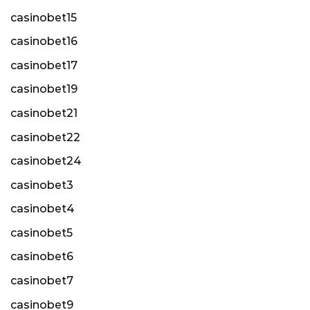
casinobet15
casinobet16
casinobet17
casinobet19
casinobet21
casinobet22
casinobet24
casinobet3
casinobet4
casinobet5
casinobet6
casinobet7
casinobet9