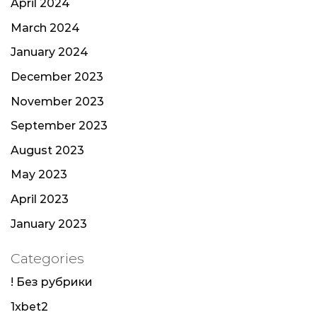
April 2024
March 2024
January 2024
December 2023
November 2023
September 2023
August 2023
May 2023
April 2023
January 2023
Categories
! Без рубрики
1xbet2