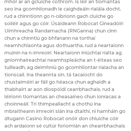
mhór ar an gcluiche cothrom. Is léir an tiomantas
seo ina gcomhlíonadh le caighdeáin rialála docht,
rud a chinntíonn go n-oibríonn gach cluiche go
soiléir agus go cóir. Úsáideann Robocat Gineadóirí
Uimhreacha Randamacha (RNGanna) chun cinn
chun a chinntiú go bhfanann na torthaí
neamhchlaonta agus dothuartha, rud a neartaíonn
muinín na n-imreoirí. Neartaíonn iniúchtaí rialta ag
gníomhaireachtaí neamhspleácha an t-éiteas seo
tuilleadh, ag deimhniú go gcomhlíontar rialacha an
tionscail. Ina theannta sin, tá tacaíocht do
chustaiméirí ar fáil go héasca chun aghaidh a
thabhairt ar aon díospóidí cearrbhachais, rud a
léiríonn tiomantas an cheasaíneo chun ionracas a
choinneáil. Trí thimpeallacht a chothú ina
mbraitheann imreoirí slán ina dtaithí, ní hamháin go
dtugann Casino Robocat onóir don chluiche cóir
ach ardaíonn sé cultúr foriomlán an chearrbhachais