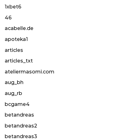
1xbet6
46
acabelle.de
apoteka1
articles
articles_txt
ateliermasomi.com
aug_bh
aug_rb
bcgame4
betandreas
betandreas2
betandreas3