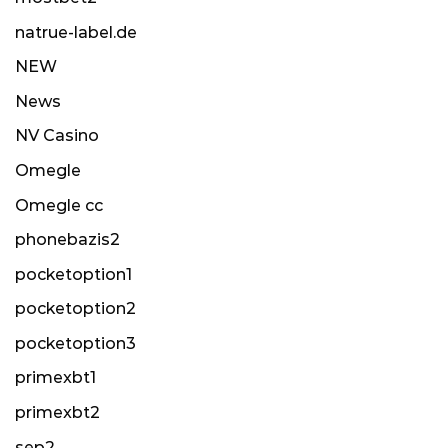
natrue-label.de
NEW
News
NV Casino
Omegle
Omegle cc
phonebazis2
pocketoption1
pocketoption2
pocketoption3
primexbt1
primexbt2
sep2