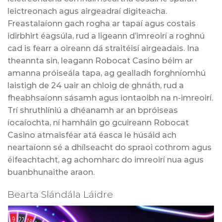
leictreonach agus airgeadraí digiteacha.
Freastalaíonn gach rogha ar tapaí agus costais
idirbhirt éagsúla, rud a ligeann d’imreoirí a roghnú
cad is fearr a oireann dá straitéisí airgeadais. Ina
theannta sin, leagann Robocat Casino béim ar
amanna próiseála tapa, ag gealladh forghníomhú
laistigh de 24 uair an chloig de ghnáth, rud a
fheabhsaíonn sásamh agus iontaoibh na n-imreoirí.
Trí shruthlíniú a dhéanamh ar an bpróiseas
íocaíochta, ní hamháin go gcuireann Robocat
Casino atmaisféar atá éasca le húsáid ach
neartaíonn sé a dhílseacht do spraoi cothrom agus
éifeachtacht, ag achomharc do imreoirí nua agus
buanbhunaithe araon.
Bearta Slándála Láidre