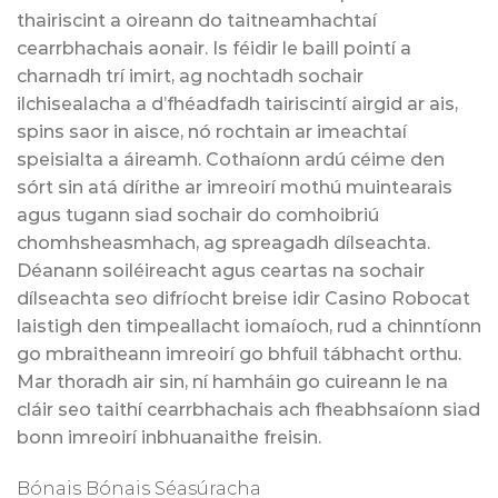
thairiscint a oireann do taitneamhachtaí
cearrbhachais aonair. Is féidir le baill pointí a
charnadh trí imirt, ag nochtadh sochair
ilchisealacha a d’fhéadfadh tairiscintí airgid ar ais,
spins saor in aisce, nó rochtain ar imeachtaí
speisialta a áireamh. Cothaíonn ardú céime den
sórt sin atá dírithe ar imreoirí mothú muintearais
agus tugann siad sochair do comhoibriú
chomhsheasmhach, ag spreagadh dílseachta.
Déanann soiléireacht agus ceartas na sochair
dílseachta seo difríocht breise idir Casino Robocat
laistigh den timpeallacht iomaíoch, rud a chinntíonn
go mbraitheann imreoirí go bhfuil tábhacht orthu.
Mar thoradh air sin, ní hamháin go cuireann le na
cláir seo taithí cearrbhachais ach fheabhsaíonn siad
bonn imreoirí inbhuanaithe freisin.
Bónais Bónais Séasúracha