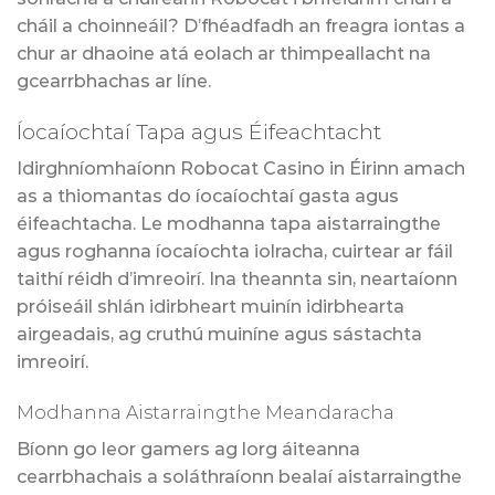
cháil a choinneáil? D’fhéadfadh an freagra iontas a
chur ar dhaoine atá eolach ar thimpeallacht na
gcearrbhachas ar líne.
Íocaíochtaí Tapa agus Éifeachtacht
Idirghníomhaíonn Robocat Casino in Éirinn amach
as a thiomantas do íocaíochtaí gasta agus
éifeachtacha. Le modhanna tapa aistarraingthe
agus roghanna íocaíochta iolracha, cuirtear ar fáil
taithí réidh d’imreoirí. Ina theannta sin, neartaíonn
próiseáil shlán idirbheart muinín idirbhearta
airgeadais, ag cruthú muiníne agus sástachta
imreoirí.
Modhanna Aistarraingthe Meandaracha
Bíonn go leor gamers ag lorg áiteanna
cearrbhachais a soláthraíonn bealaí aistarraingthe