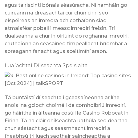
agus tairiscintí bónais séasúracha. Ní hamháin go
cuireann na dreasachtaí cur chun cinn seo
eispéireas an imreora ach cothaíonn siad
atmaisféar pobail i measc imreoirí freisin. Trí
duaiseanna a chur in oiriúint do roghanna imreoirí,
cruthaíonn an ceasaíneo timpeallacht bríomhar a
spreagann fanacht agus sceitimíní araon.
Luaíochtaí Dílseachta Speisialta
Tá buntáistí dílseachta i gceasaíneonna ar líne
anois ina gcloch choirnéil de comhoibriú imreoirí,
go háirithe in áiteanna cosúil le Casino Robocat in
Éirinn. Tá na cláir dhílseachta uathúla seo deartha
chun sástacht agus seasmhacht imreoirí a
fheabhsú trí luach saothair saincheaptha a