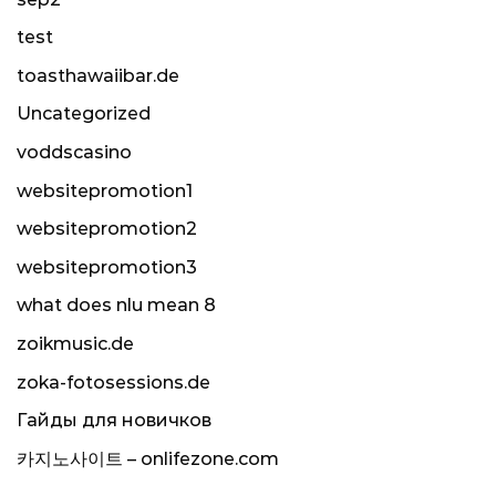
test
toasthawaiibar.de
Uncategorized
voddscasino
websitepromotion1
websitepromotion2
websitepromotion3
what does nlu mean 8
zoikmusic.de
zoka-fotosessions.de
Гайды для новичков
카지노사이트 – onlifezone.com