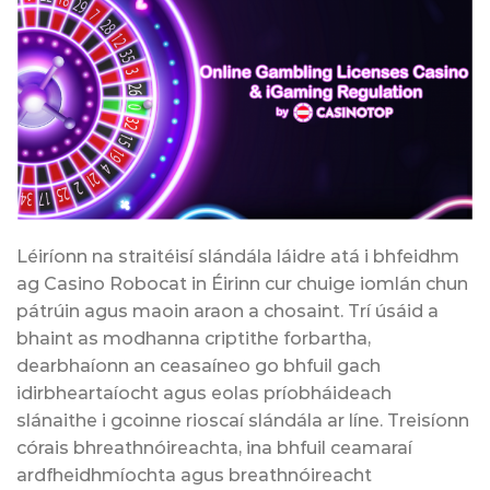
Léiríonn na straitéisí slándála láidre atá i bhfeidhm
ag Casino Robocat in Éirinn cur chuige iomlán chun
pátrúin agus maoin araon a chosaint. Trí úsáid a
bhaint as modhanna criptithe forbartha,
dearbhaíonn an ceasaíneo go bhfuil gach
idirbheartaíocht agus eolas príobháideach
slánaithe i gcoinne rioscaí slándála ar líne. Treisíonn
córais bhreathnóireachta, ina bhfuil ceamaraí
ardfheidhmíochta agus breathnóireacht