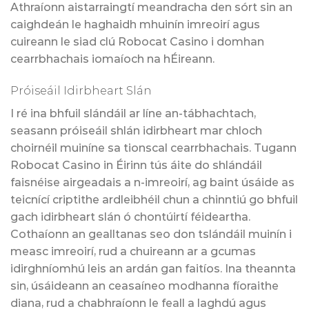
Athraíonn aistarraingtí meandracha den sórt sin an
caighdeán le haghaidh mhuinín imreoirí agus
cuireann le siad clú Robocat Casino i domhan
cearrbhachais iomaíoch na hÉireann.
Próiseáil Idirbheart Slán
I ré ina bhfuil slándáil ar líne an-tábhachtach,
seasann próiseáil shlán idirbheart mar chloch
choirnéil muiníne sa tionscal cearrbhachais. Tugann
Robocat Casino in Éirinn tús áite do shlándáil
faisnéise airgeadais a n-imreoirí, ag baint úsáide as
teicnící criptithe ardleibhéil chun a chinntiú go bhfuil
gach idirbheart slán ó chontúirtí féideartha.
Cothaíonn an gealltanas seo don tslándáil muinín i
measc imreoirí, rud a chuireann ar a gcumas
idirghníomhú leis an ardán gan faitíos. Ina theannta
sin, úsáideann an ceasaíneo modhanna fíoraithe
diana, rud a chabhraíonn le feall a laghdú agus