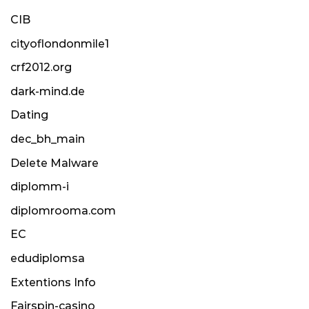
CIB
cityoflondonmile1
crf2012.org
dark-mind.de
Dating
dec_bh_main
Delete Malware
diplomm-i
diplomrooma.com
EC
edudiplomsa
Extentions Info
Fairspin-casino