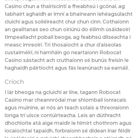
Casino chun a thairiscintí a fheabhsú i gcónaí, ag
tabhairt aghaidh ar imní a bhaineann lehéagsúlacht
cluichí agus soiléireacht chur chun cinn. Cothaíonn
an gealltanas seo chun oiriúnú do éilimh úsáideoirí
timpeallacht pobail beoga, ag feabhsú dílseachta i
measc imreoirí. Trí thosaíocht a chur d’aiseolas
custaiméirí, ní hamháin go neartaíonn Robocat
Casino sástacht ach cruthaíonn sé bunús freisin le
haghaidh páirtíocht agus fás leanúnach sa earnáil.
Críoch
I lár bheoga na gcluichí ar líne, tagann Robocat
Casino mar cheannródaí mar shiombail ionracais
agus muiníne, ar nós an teach solais a threoraíonn
longa trí uisce contúirteacha. Leis an dúthracht
dhochloíte atá aige maidir le himirt chothrom agus
íocaíochtaí tapaidh, forbraíonn sé dídean inar féidir