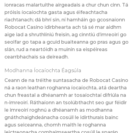
ionracas malartuithe airgeadais a chur chun cinn. Tá
próisis íocaíochta gasta agus éifeachtacha
riachtanach; dá bhrí sin, ní hamháin go gcosnaíonn
Robocat Casino idirbhearta ach tá sé mar aidhm
aige iad a shruthlíniú freisin, ag cinntiú d’imreoirí go
seolfar go tapa a gcuid buaiteanna go pras agus go
slán, rud a neartóidh a muinín sa eispéireas
cearrbhachais sa deireadh.
Modhanna Íocaíochta Éagsúla
Ceann de na tréithe suntasacha de Robocat Casino
ná a raon leathan roghanna íocaíochta, atá deartha
chun freastal a dhéanamh ar tosaíochtaí difriúla na
n-imreoirí. Ráthaíonn an tsolúbthacht seo gur féidir
le imreoirí roghnú a dhéanamh as modhanna
gnáthchaighdeánacha cosúil le idirthurais bainc
agus seiceanna, chomh maith le roghanna
leictreonacha comhaimseartha cosúil le sparán