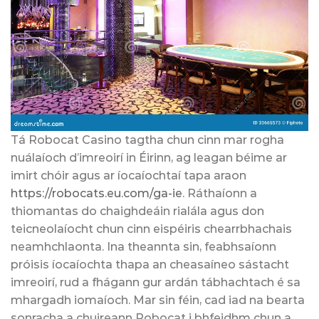
Tá Robocat Casino tagtha chun cinn mar rogha
nuálaíoch d’imreoirí in Éirinn, ag leagan béime ar
imirt chóir agus ar íocaíochtaí tapa araon
https://robocats.eu.com/ga-ie
. Ráthaíonn a
thiomantas do chaighdeáin rialála agus don
teicneolaíocht chun cinn eispéiris chearrbhachais
neamhchlaonta. Ina theannta sin, feabhsaíonn
próisis íocaíochta thapa an cheasaíneo sástacht
imreoirí, rud a fhágann gur ardán tábhachtach é sa
mhargadh iomaíoch. Mar sin féin, cad iad na bearta
sonracha a chuireann Robocat i bhfeidhm chun a