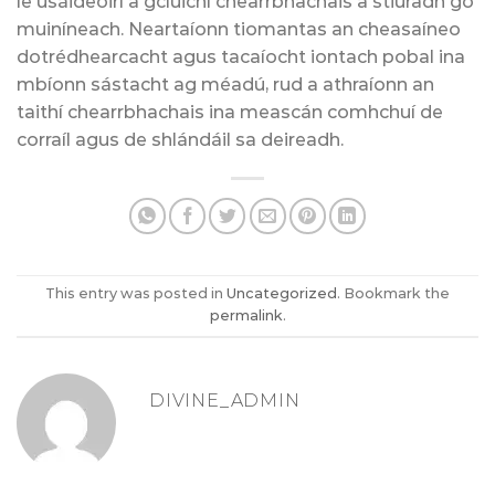
le úsáideoirí a gcluichí chearrbhachais a stiúradh go
muiníneach. Neartaíonn tiomantas an cheasaíneo
dotrédhearcacht agus tacaíocht iontach pobal ina
mbíonn sástacht ag méadú, rud a athraíonn an
taithí chearrbhachais ina meascán comhchuí de
corraíl agus de shlándáil sa deireadh.
This entry was posted in
Uncategorized
. Bookmark the
permalink
.
DIVINE_ADMIN