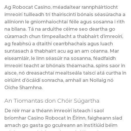
Ag Robocat Casino, méadaítear rannpháirtíocht
imreoirí tuilleadh trí thairiscintí bónais séasúracha a
ailíníonn le gníomhaíochtaí féile agus sosanna i rith
na bliana. Tá na arduithe céime seo deartha go
cúramach chun timpeallacht a thabhairt d’imreoirí,
ag feabhsú a dtaithí cearrbhachais agus luach
suntasach á thabhairt acu ag an am céanna. Mar
eiseamláir, le linn séasúir na sosanna, féadfaidh
imreoirí teacht ar bhónais théamacha, spins saor in
aisce, nó dreasachtaí meaitseála taiscí atá curtha in
oiriúint d’ócáidí sonracha, amhail an Nollaig nó
Oíche Shamhna.
An Tiomantas don Chóir Súgartha
De réir mar a théann imreoirí isteach i saol
bríomhar Casino Robocat in Éirinn, faigheann siad
amach go gasta go gcuireann an institiúid béim