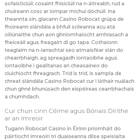
sofaisticiúil, cosaint fhisiciúil na n-áitreabh, rud a
chuireann cosc ar iompar míchuí dóchúil. Ina
theannta sin, glacann Casino Robocat grúpa de
fhoireann slándála a bhfuil scileanna acu atá
oiliúnaithe chun aon ghníomhaíocht amhrasach a
fheiceáil agus freagairt di go tapa. Cothaíonn
teaglaim na n-iarrachtaí seo atmaisféar slán do
chearrbhaigh, ag spreagadh iontaoibhe agus
iontaoibhe i gealltanas an cheasaíneo do
cluichíocht fhreagrach. Tríd is tríd, is sampla de
chreat slándála Casino Robocat cur i láthair nuálach
chun ghné bhunúsach den eispéireas cearrbhachais
a chumhdach.
Cur chun cinn Céime agus Bónais Dírithe
ar an Imreoir
Tugann Robocat Casino in Éirinn príomháit do
páirtíocht imreoirí trí duaiseanna dílse speisialta