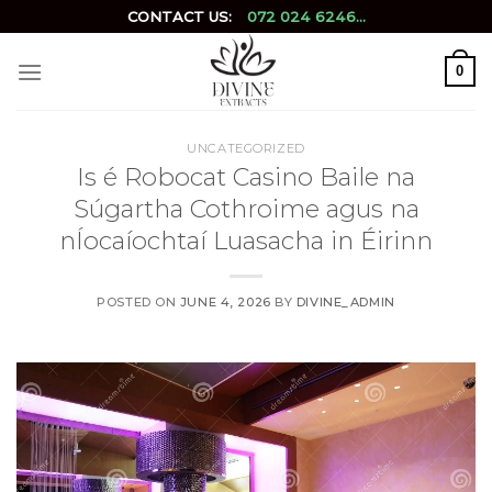
Skip
CONTACT US:
072 024 6246...
to
content
0
UNCATEGORIZED
Is é Robocat Casino Baile na
Súgartha Cothroime agus na
nÍocaíochtaí Luasacha in Éirinn
POSTED ON
JUNE 4, 2026
BY
DIVINE_ADMIN