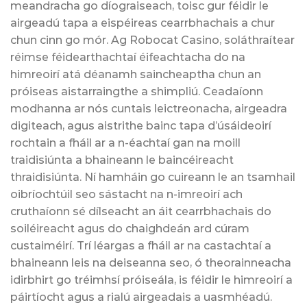
meandracha go díograiseach, toisc gur féidir le
airgeadú tapa a eispéireas cearrbhachais a chur
chun cinn go mór. Ag Robocat Casino, soláthraítear
réimse féidearthachtaí éifeachtacha do na
himreoirí atá déanamh saincheaptha chun an
próiseas aistarraingthe a shimpliú. Ceadaíonn
modhanna ar nós cuntais leictreonacha, airgeadra
digiteach, agus aistrithe bainc tapa d’úsáideoirí
rochtain a fháil ar a n-éachtaí gan na moill
traidisiúnta a bhaineann le baincéireacht
thraidisiúnta. Ní hamháin go cuireann le an tsamhail
oibríochtúil seo sástacht na n-imreoirí ach
cruthaíonn sé dílseacht an áit cearrbhachais do
soiléireacht agus do chaighdeán ard cúram
custaiméirí. Trí léargas a fháil ar na castachtaí a
bhaineann leis na deiseanna seo, ó theorainneacha
idirbhirt go tréimhsí próiseála, is féidir le himreoirí a
páirtíocht agus a rialú airgeadais a uasmhéadú.