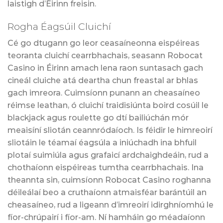
laistigh d’Éirinn freisin.
Rogha Éagsúil Cluichí
Cé go dtugann go leor ceasaíneonna eispéireas
teoranta cluichí cearrbhachais, seasann Robocat
Casino in Éirinn amach lena raon suntasach gach
cineál cluiche atá deartha chun freastal ar bhlas
gach imreora. Cuimsíonn punann an cheasaíneo
réimse leathan, ó cluichí traidisiúnta boird cosúil le
blackjack agus roulette go dtí bailiúchán mór
meaisíní sliotán ceannródaíoch. Is féidir le himreoirí
sliotáin le téamaí éagsúla a iniúchadh ina bhfuil
plotaí suimiúla agus grafaicí ardchaighdeáin, rud a
chothaíonn eispéireas tumtha cearrbhachais. Ina
theannta sin, cuimsíonn Robocat Casino roghanna
déileálaí beo a cruthaíonn atmaisféar barántúil an
cheasaíneo, rud a ligeann d’imreoirí idirghníomhú le
fíor-chrúpairí i fíor-am. Ní hamháin go méadaíonn