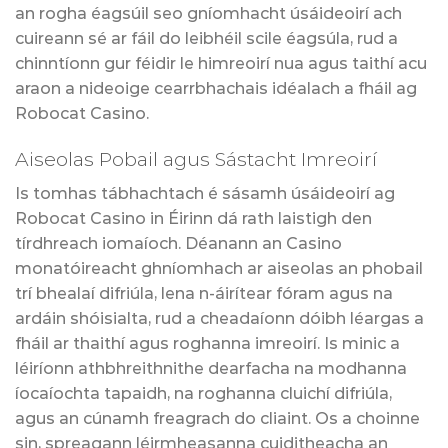
an rogha éagsúil seo gníomhacht úsáideoirí ach
cuireann sé ar fáil do leibhéil scile éagsúla, rud a
chinntíonn gur féidir le himreoirí nua agus taithí acu
araon a nideoige cearrbhachais idéalach a fháil ag
Robocat Casino.
Aiseolas Pobail agus Sástacht Imreoirí
Is tomhas tábhachtach é sásamh úsáideoirí ag
Robocat Casino in Éirinn dá rath laistigh den
tírdhreach iomaíoch. Déanann an Casino
monatóireacht ghníomhach ar aiseolas an phobail
trí bhealaí difriúla, lena n-áirítear fóram agus na
ardáin shóisialta, rud a cheadaíonn dóibh léargas a
fháil ar thaithí agus roghanna imreoirí. Is minic a
léiríonn athbhreithnithe dearfacha na modhanna
íocaíochta tapaidh, na roghanna cluichí difriúla,
agus an cúnamh freagrach do cliaint. Os a choinne
sin, spreagann léirmheasanna cuiditheacha an