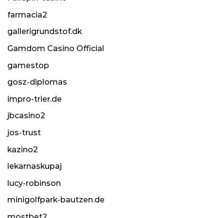
farmacia2
gallerigrundstof.dk
Gamdom Casino Official
gamestop
gosz-diplomas
impro-trier.de
jbcasino2
jos-trust
kazino2
lekarnaskupaj
lucy-robinson
minigolfpark-bautzen.de
mostbet2