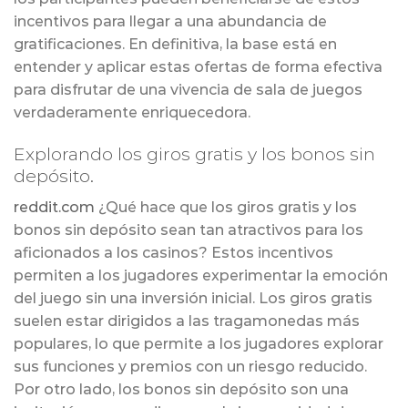
incentivos para llegar a una abundancia de
gratificaciones. En definitiva, la base está en
entender y aplicar estas ofertas de forma efectiva
para disfrutar de una vivencia de sala de juegos
verdaderamente enriquecedora.
Explorando los giros gratis y los bonos sin
depósito.
reddit.com
¿Qué hace que los giros gratis y los
bonos sin depósito sean tan atractivos para los
aficionados a los casinos? Estos incentivos
permiten a los jugadores experimentar la emoción
del juego sin una inversión inicial. Los giros gratis
suelen estar dirigidos a las tragamonedas más
populares, lo que permite a los jugadores explorar
sus funciones y premios con un riesgo reducido.
Por otro lado, los bonos sin depósito son una