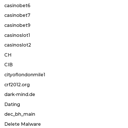
casinobet6
casinobet7
casinobet9
casinoslot1
casinoslot2
CH
CIB
cityoflondonmile1
crf2012.org
dark-mind.de
Dating
dec_bh_main
Delete Malware