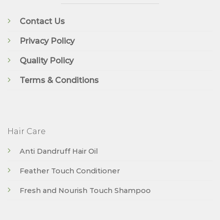
Contact Us
Privacy Policy
Quality Policy
Terms & Conditions
Hair Care
Anti Dandruff Hair Oil
Feather Touch Conditioner
Fresh and Nourish Touch Shampoo