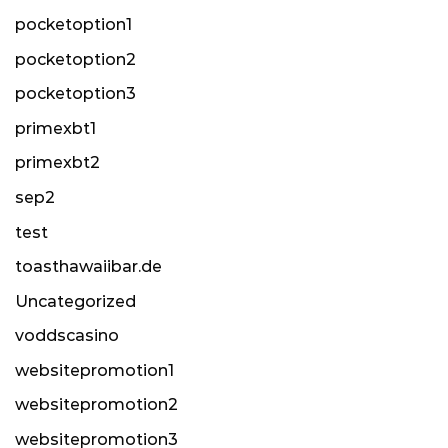
pocketoption1
pocketoption2
pocketoption3
primexbt1
primexbt2
sep2
test
toasthawaiibar.de
Uncategorized
voddscasino
websitepromotion1
websitepromotion2
websitepromotion3