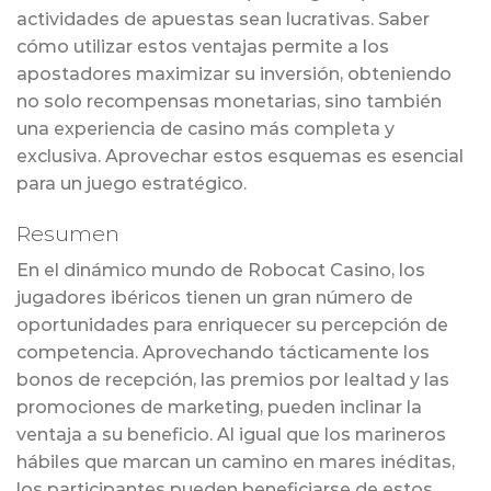
actividades de apuestas sean lucrativas. Saber
cómo utilizar estos ventajas permite a los
apostadores maximizar su inversión, obteniendo
no solo recompensas monetarias, sino también
una experiencia de casino más completa y
exclusiva. Aprovechar estos esquemas es esencial
para un juego estratégico.
Resumen
En el dinámico mundo de Robocat Casino, los
jugadores ibéricos tienen un gran número de
oportunidades para enriquecer su percepción de
competencia. Aprovechando tácticamente los
bonos de recepción, las premios por lealtad y las
promociones de marketing, pueden inclinar la
ventaja a su beneficio. Al igual que los marineros
hábiles que marcan un camino en mares inéditas,
los participantes pueden beneficiarse de estos