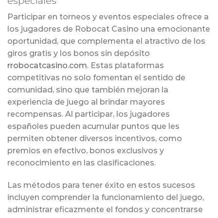
especiales
Participar en torneos y eventos especiales ofrece a
los jugadores de Robocat Casino una emocionante
oportunidad, que complementa el atractivo de los
giros gratis y los bonos sin depósito
rrobocatcasino.com
. Estas plataformas
competitivas no solo fomentan el sentido de
comunidad, sino que también mejoran la
experiencia de juego al brindar mayores
recompensas. Al participar, los jugadores
españoles pueden acumular puntos que les
permiten obtener diversos incentivos, como
premios en efectivo, bonos exclusivos y
reconocimiento en las clasificaciones.
Las métodos para tener éxito en estos sucesos
incluyen comprender la funcionamiento del juego,
administrar eficazmente el fondos y concentrarse