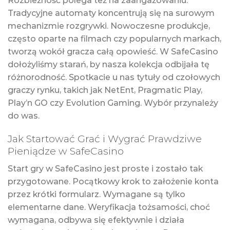
Rozbieżność polega też na zaangażowaniu.
Tradycyjne automaty koncentrują się na surowym
mechanizmie rozgrywki. Nowoczesne produkcje,
często oparte na filmach czy popularnych markach,
tworzą wokół gracza całą opowieść. W SafeCasino
dołożyliśmy starań, by nasza kolekcja odbijała tę
różnorodność. Spotkacie u nas tytuły od czołowych
graczy rynku, takich jak NetEnt, Pragmatic Play,
Play’n GO czy Evolution Gaming. Wybór przynależy
do was.
Jak Startować Grać i Wygrać Prawdziwe
Pieniądze w SafeCasino
Start gry w SafeCasino jest proste i zostało tak
przygotowane. Pocątkowy krok to założenie konta
przez krótki formularz. Wymagane są tylko
elementarne dane. Weryfikacja tożsamości, choć
wymagana, odbywa się efektywnie i działa