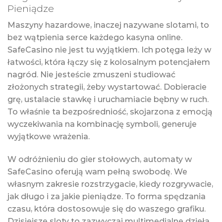
Pieniądze
Maszyny hazardowe, inaczej nazywane slotami, to
bez wątpienia serce każdego kasyna online.
SafeCasino nie jest tu wyjątkiem. Ich potęga leży w
łatwości, która łączy się z kolosalnym potencjałem
nagród. Nie jesteście zmuszeni studiować
złożonych strategii, żeby wystartować. Dobieracie
grę, ustalacie stawkę i uruchamiacie bębny w ruch.
To właśnie ta bezpośredniość, skojarzona z emocją
wyczekiwania na kombinację symboli, generuje
wyjątkowe wrażenia.
W odróżnieniu do gier stołowych, automaty w
SafeCasino oferują wam pełną swobodę. We
własnym zakresie rozstrzygacie, kiedy rozgrywacie,
jak długo i za jakie pieniądze. To forma spędzania
czasu, która dostosowuje się do waszego grafiku.
Dzisiejsze sloty to zazwyczaj multimedialne dzieła.