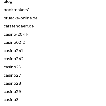
blog
bookmakers1
bruecke-online.de
carstendaerr.de
casino-20-11-1
casino0212
casino241
casino242
casino25
casino27
casino28
casino29
casino3