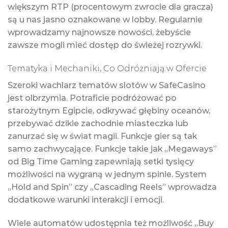
większym RTP (procentowym zwrocie dla gracza)
są u nas jasno oznakowane w lobby. Regularnie
wprowadzamy najnowsze nowości, żebyście
zawsze mogli mieć dostęp do świeżej rozrywki.
Tematyka i Mechaniki, Co Odróżniają w Ofercie
Szeroki wachlarz tematów slotów w SafeCasino
jest olbrzymia. Potraficie podróżować po
starożytnym Egipcie, odkrywać głębiny oceanów,
przebywać dzikie zachodnie miasteczka lub
zanurzać się w świat magii. Funkcje gier są tak
samo zachwycające. Funkcje takie jak „Megaways”
od Big Time Gaming zapewniają setki tysięcy
możliwości na wygraną w jednym spinie. System
„Hold and Spin” czy „Cascading Reels” wprowadza
dodatkowe warunki interakcji i emocji.
Wiele automatów udostępnia też możliwość „Buy