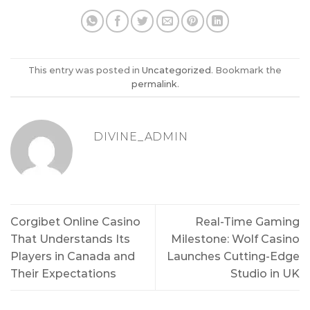
This entry was posted in
Uncategorized
. Bookmark the
permalink
.
DIVINE_ADMIN
Corgibet Online Casino
Real-Time Gaming
That Understands Its
Milestone: Wolf Casino
Players in Canada and
Launches Cutting-Edge
Their Expectations
Studio in UK