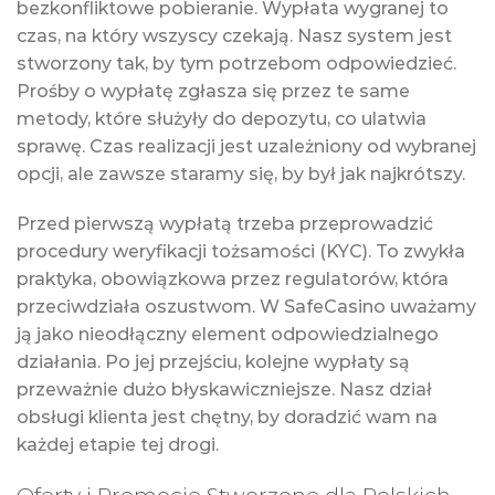
bezkonfliktowe pobieranie. Wypłata wygranej to
czas, na który wszyscy czekają. Nasz system jest
stworzony tak, by tym potrzebom odpowiedzieć.
Prośby o wypłatę zgłasza się przez te same
metody, które służyły do depozytu, co ulatwia
sprawę. Czas realizacji jest uzależniony od wybranej
opcji, ale zawsze staramy się, by był jak najkrótszy.
Przed pierwszą wypłatą trzeba przeprowadzić
procedury weryfikacji tożsamości (KYC). To zwykła
praktyka, obowiązkowa przez regulatorów, która
przeciwdziała oszustwom. W SafeCasino uważamy
ją jako nieodłączny element odpowiedzialnego
działania. Po jej przejściu, kolejne wypłaty są
przeważnie dużo błyskawiczniejsze. Nasz dział
obsługi klienta jest chętny, by doradzić wam na
każdej etapie tej drogi.