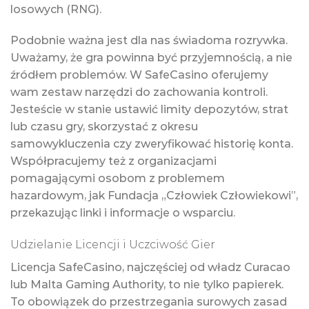
losowych (RNG).
Podobnie ważna jest dla nas świadoma rozrywka.
Uważamy, że gra powinna być przyjemnością, a nie
źródłem problemów. W SafeCasino oferujemy
wam zestaw narzędzi do zachowania kontroli.
Jesteście w stanie ustawić limity depozytów, strat
lub czasu gry, skorzystać z okresu
samowykluczenia czy zweryfikować historię konta.
Współpracujemy też z organizacjami
pomagającymi osobom z problemem
hazardowym, jak Fundacja „Człowiek Człowiekowi”,
przekazując linki i informacje o wsparciu.
Udzielanie Licencji i Uczciwość Gier
Licencja SafeCasino, najczęściej od władz Curacao
lub Malta Gaming Authority, to nie tylko papierek.
To obowiązek do przestrzegania surowych zasad