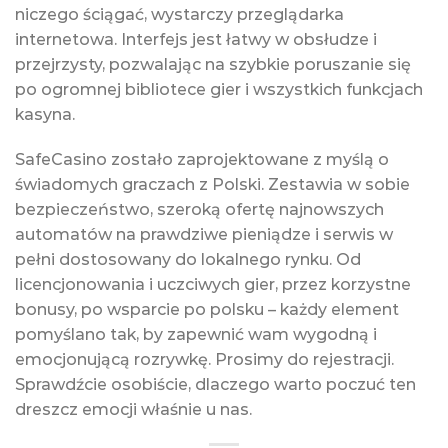
niczego ściągać, wystarczy przeglądarka
internetowa. Interfejs jest łatwy w obsłudze i
przejrzysty, pozwalając na szybkie poruszanie się
po ogromnej bibliotece gier i wszystkich funkcjach
kasyna.
SafeCasino zostało zaprojektowane z myślą o
świadomych graczach z Polski. Zestawia w sobie
bezpieczeństwo, szeroką ofertę najnowszych
automatów na prawdziwe pieniądze i serwis w
pełni dostosowany do lokalnego rynku. Od
licencjonowania i uczciwych gier, przez korzystne
bonusy, po wsparcie po polsku – każdy element
pomyślano tak, by zapewnić wam wygodną i
emocjonującą rozrywkę. Prosimy do rejestracji.
Sprawdźcie osobiście, dlaczego warto poczuć ten
dreszcz emocji właśnie u nas.