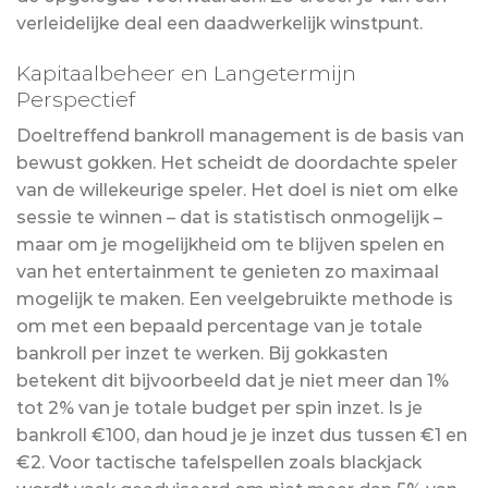
verleidelijke deal een daadwerkelijk winstpunt.
Kapitaalbeheer en Langetermijn
Perspectief
Doeltreffend bankroll management is de basis van
bewust gokken. Het scheidt de doordachte speler
van de willekeurige speler. Het doel is niet om elke
sessie te winnen – dat is statistisch onmogelijk –
maar om je mogelijkheid om te blijven spelen en
van het entertainment te genieten zo maximaal
mogelijk te maken. Een veelgebruikte methode is
om met een bepaald percentage van je totale
bankroll per inzet te werken. Bij gokkasten
betekent dit bijvoorbeeld dat je niet meer dan 1%
tot 2% van je totale budget per spin inzet. Is je
bankroll €100, dan houd je je inzet dus tussen €1 en
€2. Voor tactische tafelspellen zoals blackjack