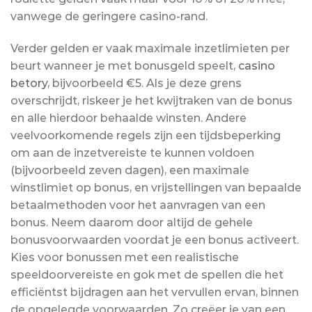
vanwege de geringere casino-rand.
Verder gelden er vaak maximale inzetlimieten per
beurt wanneer je met bonusgeld speelt,
casino
betory
, bijvoorbeeld €5. Als je deze grens
overschrijdt, riskeer je het kwijtraken van de bonus
en alle hierdoor behaalde winsten. Andere
veelvoorkomende regels zijn een tijdsbeperking
om aan de inzetvereiste te kunnen voldoen
(bijvoorbeeld zeven dagen), een maximale
winstlimiet op bonus, en vrijstellingen van bepaalde
betaalmethoden voor het aanvragen van een
bonus. Neem daarom door altijd de gehele
bonusvoorwaarden voordat je een bonus activeert.
Kies voor bonussen met een realistische
speeldoorvereiste en gok met de spellen die het
efficiëntst bijdragen aan het vervullen ervan, binnen
de opgelegde voorwaarden. Zo creëer je van een