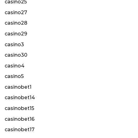
casino25
casino27
casino28
casino29
casino3
casino30
casino4
casino5
casinobet1
casinobet14
casinobet15
casinobet16
casinobet17