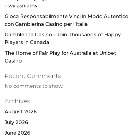
– wyjaśniamy
Gioca Responsabilmente Vinci in Modo Autentico
con Gamblerina Casino per l’Italia
Gamblerina Casino – Join Thousands of Happy
Players in Canada
The Home of Fair Play for Australia at Unibet
Casino
Recent Comments
No comments to show.
Archives
August 2026
July 2026
June 2026