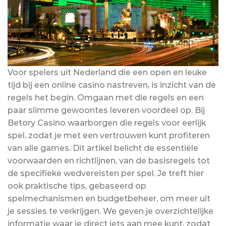
Voor spelers uit Nederland die een open en leuke
tijd bij een online casino nastreven, is inzicht van de
regels het begin. Omgaan met die regels en een
paar slimme gewoontes leveren voordeel op. Bij
Betory Casino waarborgen die regels voor eerlijk
spel, zodat je met een vertrouwen kunt profiteren
van alle games. Dit artikel belicht de essentiële
voorwaarden en richtlijnen, van de basisregels tot
de specifieke wedvereisten per spel. Je treft hier
ook praktische tips, gebaseerd op
spelmechanismen en budgetbeheer, om meer uit
je sessies te verkrijgen. We geven je overzichtelijke
informatie waar je direct iets aan mee kunt, zodat