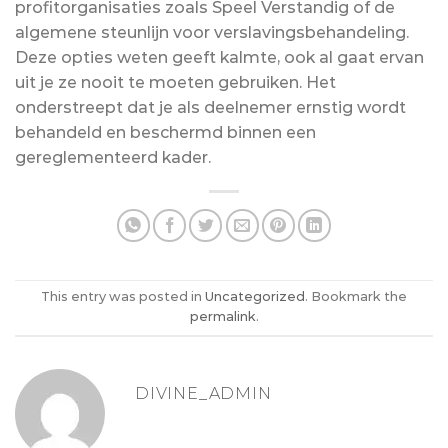
profitorganisaties zoals Speel Verstandig of de
algemene steunlijn voor verslavingsbehandeling.
Deze opties weten geeft kalmte, ook al gaat ervan
uit je ze nooit te moeten gebruiken. Het
onderstreept dat je als deelnemer ernstig wordt
behandeld en beschermd binnen een
gereglementeerd kader.
This entry was posted in
Uncategorized
. Bookmark the
permalink
.
DIVINE_ADMIN