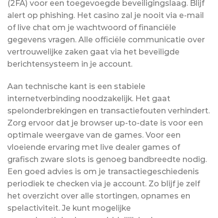
(2FA) voor een toegevoegde beveiligingslaag. Blijf
alert op phishing. Het casino zal je nooit via e-mail
of live chat om je wachtwoord of financiële
gegevens vragen. Alle officiële communicatie over
vertrouwelijke zaken gaat via het beveiligde
berichtensysteem in je account.
Aan technische kant is een stabiele
internetverbinding noodzakelijk. Het gaat
spelonderbrekingen en transactiefouten verhindert.
Zorg ervoor dat je browser up-to-date is voor een
optimale weergave van de games. Voor een
vloeiende ervaring met live dealer games of
grafisch zware slots is genoeg bandbreedte nodig.
Een goed advies is om je transactiegeschiedenis
periodiek te checken via je account. Zo blijf je zelf
het overzicht over alle stortingen, opnames en
spelactiviteit. Je kunt mogelijke