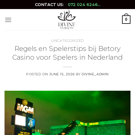
Skip
CONTACT US:
072 024 6246...
to
content
0
UNCATEGORIZED
Regels en Spelerstips bij Betory
Casino voor Spelers in Nederland
POSTED ON
JUNE 15, 2026
BY
DIVINE_ADMIN