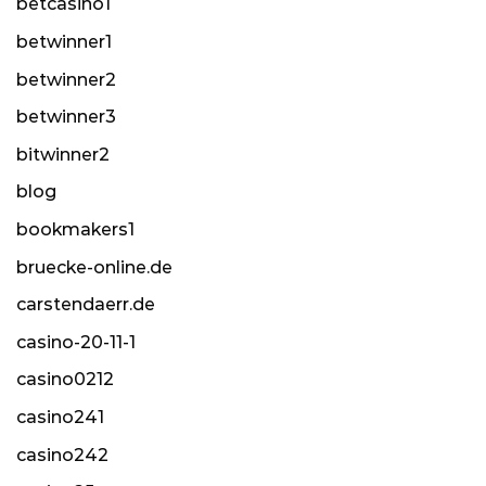
betcasino1
betwinner1
betwinner2
betwinner3
bitwinner2
blog
bookmakers1
bruecke-online.de
carstendaerr.de
casino-20-11-1
casino0212
casino241
casino242