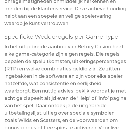
onregelmatigheden onmiddellijk herkennen en
melden bij de klantenservice. Deze actieve houding
helpt aan een soepele en veilige spelervaring
waarop je kunt vertrouwen.
Specifieke Wedderegels per Game Type
In het uitgebreide aanbod van Betory Casino heeft
elke game-categorie zijn eigen regels. Die regels
bepalen de speluitkomsten, uitkeringspercentages
(RTP) en welke combinaties geldig zijn. Ze zitten
ingebakken in de software en zijn voor elke speler
hetzelfde, wat consistentie en eerlijkheid
waarborgt. Een nuttig advies: bekijk voordat je met
echt geld speelt altijd even de ‘Help’ of ‘Info’ pagina
van het spel. Daar ontdek je de uitgebreide
uitbetalingslijst, uitleg over speciale symbolen
zoals Wilds en Scatters, en de voorwaarden om
bonusrondes of free spins te activeren. Voor live