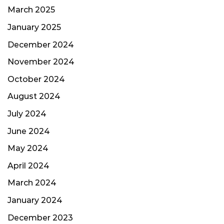
March 2025
January 2025
December 2024
November 2024
October 2024
August 2024
July 2024
June 2024
May 2024
April 2024
March 2024
January 2024
December 2023