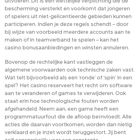
uitvoeren. Dit is een wettelijke verplichting die de
bescherming versterkt en voorkomt dat jongeren
of spelers uit niet-gelicentieerde gebieden kunnen
participeren. Indien je deze regels schendt – door
bij wijze van voorbeeld meerdere accounts aan te
maken of in teamverband te spelen – kan het
casino bonusaanbiedingen en winsten annuleren.
Bovenop de rechtelijke kant vastleggen de
algemene voorwaarden ook technische zaken vast.
Wat telt bijvoorbeeld als een ‘ronde’ of ‘spin’ in een
spel? Het casino reserveert het recht om software
aan te veranderen of games te verwijderen. Ook
staat erin hoe technologische fouten worden
afgehandeld. Neem aan, een game heeft een
programmatuurfout die de afloop beïnvloedt. Alle
acties die daarvan voortkomen, worden dan nietig
verklaard en je inzet wordt teruggestort. Jij bent