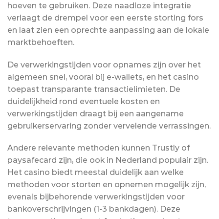
hoeven te gebruiken. Deze naadloze integratie
verlaagt de drempel voor een eerste storting fors
en laat zien een oprechte aanpassing aan de lokale
marktbehoeften.
De verwerkingstijden voor opnames zijn over het
algemeen snel, vooral bij e-wallets, en het casino
toepast transparante transactielimieten. De
duidelijkheid rond eventuele kosten en
verwerkingstijden draagt bij een aangename
gebruikerservaring zonder vervelende verrassingen.
Andere relevante methoden kunnen Trustly of
paysafecard zijn, die ook in Nederland populair zijn.
Het casino biedt meestal duidelijk aan welke
methoden voor storten en opnemen mogelijk zijn,
evenals bijbehorende verwerkingstijden voor
bankoverschrijvingen (1-3 bankdagen). Deze