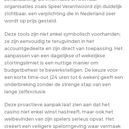
organisaties zoals Speel Verantwoord zijn duidelijk
zichtbaar, een verplichting die in Nederland zeer
wordt op prijs gesteld.
Deze tools zijn niet enkel symbolisch voorhanden;
ze zijn eenvoudig te terugvinden in het
accountgedeelte en zijn direct van toepassing. Het
aanpassen van een dagelijkse of wekelijkse
stortingslimiet is een nuttige manier om
budgetbeheer te bewerkstelligen. De keuze voor
een korte time-out (24 uren tot 6 weken) geeft een
onderbreking zonder de strenge stap van een
lange zelfexclusie.
Deze proactieve aanpak laat zien aan dat het
casino niet enkel winst nastreeft, maar ook het
welbevinden van zijn spelers serieus opvat. Het
creëert een veiligere spelomgeving waar vermaak