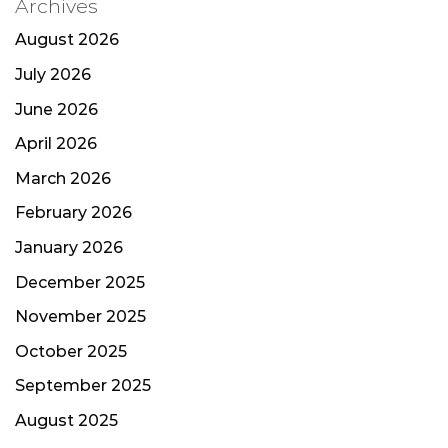
Archives
August 2026
July 2026
June 2026
April 2026
March 2026
February 2026
January 2026
December 2025
November 2025
October 2025
September 2025
August 2025