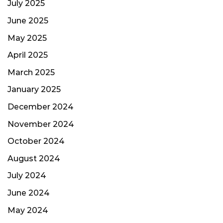
July 2025
June 2025
May 2025
April 2025
March 2025
January 2025
December 2024
November 2024
October 2024
August 2024
July 2024
June 2024
May 2024