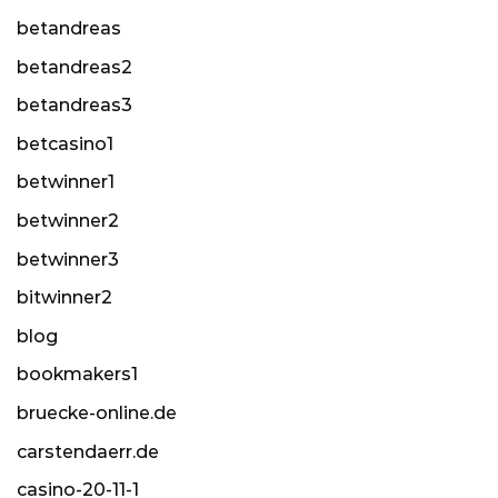
betandreas
betandreas2
betandreas3
betcasino1
betwinner1
betwinner2
betwinner3
bitwinner2
blog
bookmakers1
bruecke-online.de
carstendaerr.de
casino-20-11-1