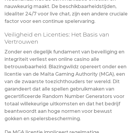
nauwkeurig maakt. De beschikbaarheidstijden,
idealiter 24/7 voor live chat, zijn een andere cruciale
factor voor een continue spelervaring.
Veiligheid en Licenties: Het Basis van
Vertrouwen
Zonder een degelijk fundament van beveiliging en
integriteit verliest een online casino alle
betrouwbaarheid. Blazingwildz opereert onder een
licentie van de Malta Gaming Authority (MGA), een
van de zwaarste toezichthouders ter wereld. Dit
garandeert dat alle spellen gebruikmaken van
gecertificeerde Random Number Generators voor
totaal willekeurige uitkomsten en dat het bedrijf
beantwoordt aan hoge normen voor bewust
gokken en spelersbescherming.
De MGA licentie impliceert regelmatige,