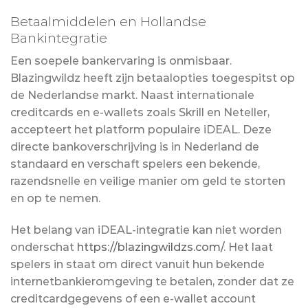
Betaalmiddelen en Hollandse
Bankintegratie
Een soepele bankervaring is onmisbaar.
Blazingwildz heeft zijn betaalopties toegespitst op
de Nederlandse markt. Naast internationale
creditcards en e-wallets zoals Skrill en Neteller,
accepteert het platform populaire iDEAL. Deze
directe bankoverschrijving is in Nederland de
standaard en verschaft spelers een bekende,
razendsnelle en veilige manier om geld te storten
en op te nemen.
Het belang van iDEAL-integratie kan niet worden
onderschat
https://blazingwildzs.com/
. Het laat
spelers in staat om direct vanuit hun bekende
internetbankieromgeving te betalen, zonder dat ze
creditcardgegevens of een e-wallet account