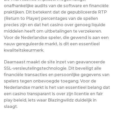
onafhankelijke audits van de software en financiële
praktijken. Dit betekent dat de gepubliceerde RTP
(Return to Player) percentages van de spellen
precies zijn en dat het casino over genoeg liquide
middelen heeft om uitbetalingen te verzekeren.
Voor de Nederlandse speler, die gewend is aan een
nauw gereguleerde markt, is dit een essentieel
kwaliteitskeurmerk.
Daarnaast maakt de site inzet van geavanceerde
SSL-versleutelingstechnologie. Dit beveiligt alle
financiële transacties en persoonlijke gegevens van
spelers tegen onbevoegde toegang. Voor de
Nederlandse markt is het van essentieel belang dat
een casino transparant is over zijn licentie en fair
play beleid, iets waar Blazingwildz duidelijk in
slaagt.