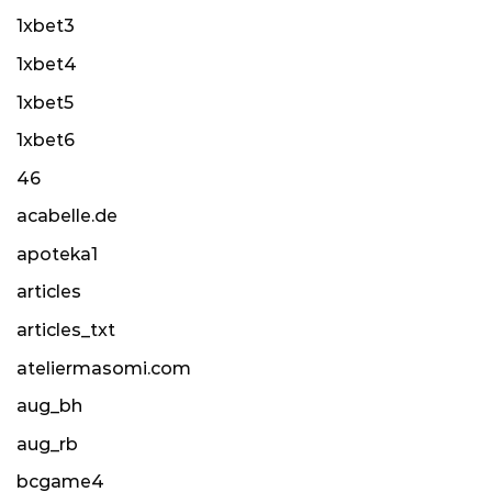
1xbet3
1xbet4
1xbet5
1xbet6
46
acabelle.de
apoteka1
articles
articles_txt
ateliermasomi.com
aug_bh
aug_rb
bcgame4