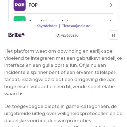
Het platform weet om opwinding en eerlijk spel
vloeiend te integreren met een gebruiksvriendelijke
interface en een gulle portie fun. Of je nu een
incidentele spinner bent of een ervaren tafelspel-
fanaat, Blazingwildz biedt een omgeving die aan
hoge eisen voldoet en een blijvende speelrelatie
waard is.
De toegevoegde diepte in game-categorieën, de
uitgebreide uitleg over veiligheidsprotocollen en de
duidelijke voorbeelden van promoties