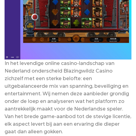
In het levendige online casino-landschap van
Nederland onderscheid Blazingwildz Casino
zichzelf met een sterke belofte: een
uitgebalanceerde mix van spanning, beveiliging en
entertainment. Wij nemen deze aanbieder grondig
onder de loep en analyseren wat het platform zo
aantrekkelijk maakt voor de Nederlandse speler.
Van het brede game-aanbod tot de stevige licentie,
elk aspect levert bij aan een ervaring die dieper
gaat dan alleen gokken.