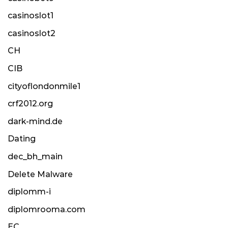
casinoslot1
casinoslot2
CH
CIB
cityoflondonmile1
crf2012.org
dark-mind.de
Dating
dec_bh_main
Delete Malware
diplomm-i
diplomrooma.com
EC