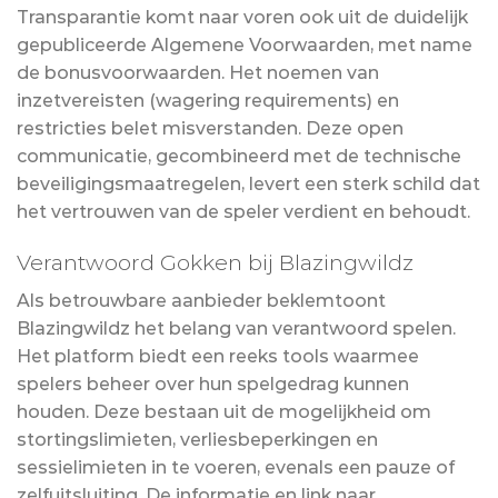
Transparantie komt naar voren ook uit de duidelijk
gepubliceerde Algemene Voorwaarden, met name
de bonusvoorwaarden. Het noemen van
inzetvereisten (wagering requirements) en
restricties belet misverstanden. Deze open
communicatie, gecombineerd met de technische
beveiligingsmaatregelen, levert een sterk schild dat
het vertrouwen van de speler verdient en behoudt.
Verantwoord Gokken bij Blazingwildz
Als betrouwbare aanbieder beklemtoont
Blazingwildz het belang van verantwoord spelen.
Het platform biedt een reeks tools waarmee
spelers beheer over hun spelgedrag kunnen
houden. Deze bestaan uit de mogelijkheid om
stortingslimieten, verliesbeperkingen en
sessielimieten in te voeren, evenals een pauze of
zelfuitsluiting. De informatie en link naar