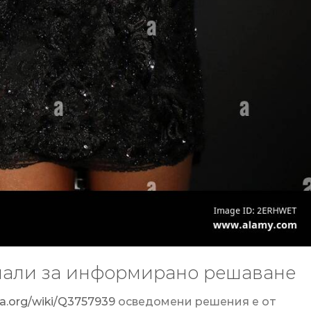
иали за информирано решаване
ta.org/wiki/Q3757939
осведомени решения е от