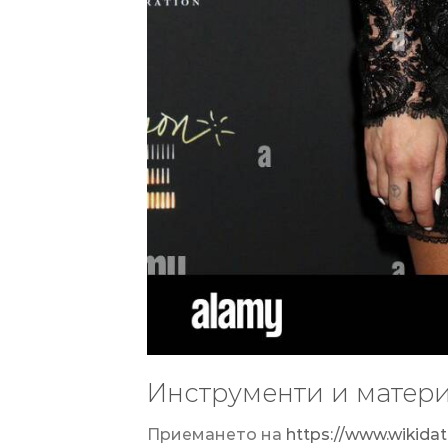
Инструменти и матер
Приемането на
https://www.wikida