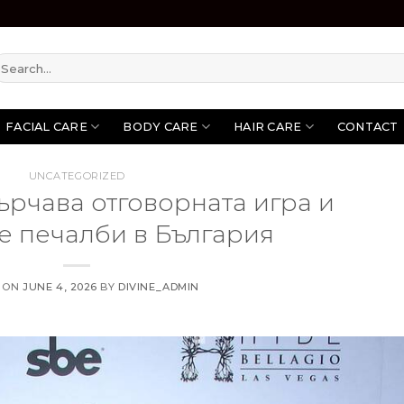
earch
r:
FACIAL CARE
BODY CARE
HAIR CARE
CONTACT
UNCATEGORIZED
ърчава отговорната игра и
е печалби в България
 ON
JUNE 4, 2026
BY
DIVINE_ADMIN