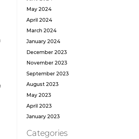
May 2024
April 2024
March 2024
и
January 2024
December 2023
November 2023
September 2023
August 2023
и
May 2023
April 2023
January 2023
Categories