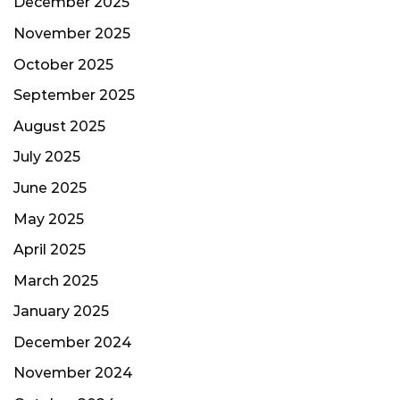
December 2025
November 2025
October 2025
September 2025
August 2025
July 2025
June 2025
May 2025
April 2025
March 2025
January 2025
December 2024
November 2024