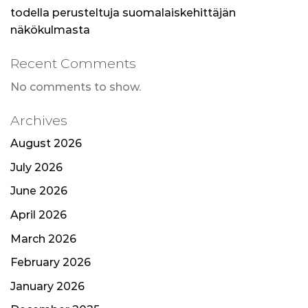
todella perusteltuja suomalaiskehittäjän
näkökulmasta
Recent Comments
No comments to show.
Archives
August 2026
July 2026
June 2026
April 2026
March 2026
February 2026
January 2026