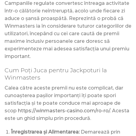
Campaniile regulate convertesc întreaga activitate
într-o călătorie neîntreruptă, acolo unde fiecare zi
aduce o șansă proaspătă. Reprezintă o probă că
Winmasters ia în considerare tuturor categoriilor de
utilizatori, începând cu cei care caută de premii
maxime inclusiv persoanele care doresc să
experimenteze mai adesea satisfacția unui premiu
important.
Cum Poți Juca pentru Jackpoturi la
Winmasters
Calea către aceste premii nu este complicat, dar
cunoașterea pașilor importanți îți poate spori
satisfacția și te poate conduce mai aproape de
scop
https://winmasters-casino.com/ro-ro/
. Acesta
este un ghid simplu prin procedură.
Înregistrarea și Alimentarea:
Demarează prin