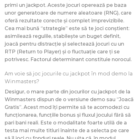
primi un jackpot. Aceste jocuri operează pe baza
unor generatoare de numere aleatoare (RNG), care
oferă rezultate corecte și complet imprevizibile.
Cea mai bună “strategie” este să te joci conștient:
asimilează regulile, stabilește un buget definit,
joacă pentru distracție și selectează jocuri cu un
RTP (Return to Player) și o fluctuație care ți se
potrivesc. Factorul determinant constituie norocul.
Am voie să joc jocurile cu jackpot în mod demo la
Winmasters?
Desigur, o mare parte din jocurilor cu jackpot de la
Winmasters dispun de o versiune demo sau “Joacă
Gratis”. Acest mod îți permite să te acomodezi cu
funcționarea, funcțiile bonus și fluxul jocului fără să
pari bani reali. Este o modalitate foarte utilă de a
testa mai multe titluri înainte de a selecta pe care
să îl joci cu fonduri reale. Nu uita că, în modul