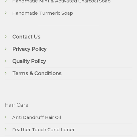
Handmade Mint & Activated Charcoal Soap
Handmade Turmeric Soap
Contact Us
Privacy Policy
Quality Policy
Terms & Conditions
Hair Care
Anti Dandruff Hair Oil
Feather Touch Conditioner