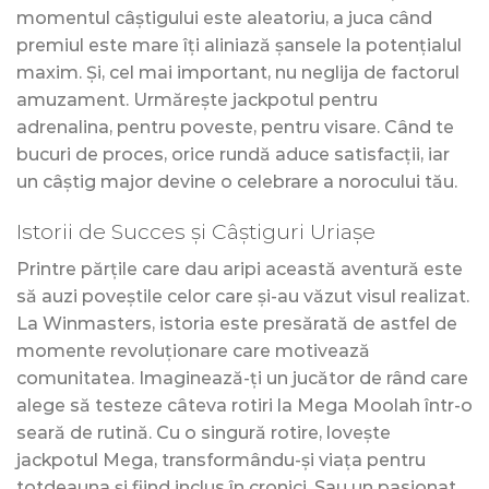
momentul câștigului este aleatoriu, a juca când
premiul este mare îți aliniază șansele la potențialul
maxim. Și, cel mai important, nu neglija de factorul
amuzament. Urmărește jackpotul pentru
adrenalina, pentru poveste, pentru visare. Când te
bucuri de proces, orice rundă aduce satisfacții, iar
un câștig major devine o celebrare a norocului tău.
Istorii de Succes și Câștiguri Uriașe
Printre părțile care dau aripi această aventură este
să auzi poveștile celor care și-au văzut visul realizat.
La Winmasters, istoria este presărată de astfel de
momente revoluționare care motivează
comunitatea. Imaginează-ți un jucător de rând care
alege să testeze câteva rotiri la Mega Moolah într-o
seară de rutină. Cu o singură rotire, lovește
jackpotul Mega, transformându-și viața pentru
totdeauna și fiind inclus în cronici. Sau un pasionat