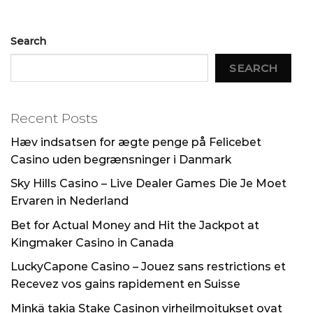
Search
SEARCH
Recent Posts
Hæv indsatsen for ægte penge på Felicebet
Casino uden begrænsninger i Danmark
Sky Hills Casino – Live Dealer Games Die Je Moet
Ervaren in Nederland
Bet for Actual Money and Hit the Jackpot at
Kingmaker Casino in Canada
LuckyCapone Casino – Jouez sans restrictions et
Recevez vos gains rapidement en Suisse
Minkä takia Stake Casinon virheilmoitukset ovat