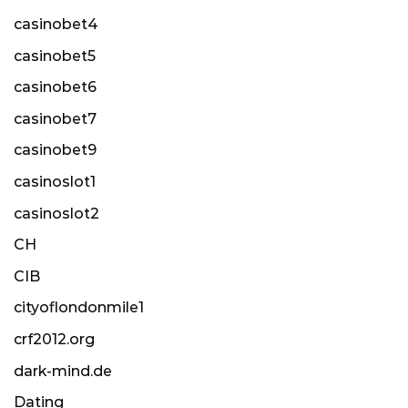
casinobet4
casinobet5
casinobet6
casinobet7
casinobet9
casinoslot1
casinoslot2
CH
CIB
cityoflondonmile1
crf2012.org
dark-mind.de
Dating