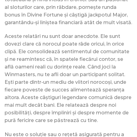
al sloturilor care, prin răbdare, pornește runda
bonus în Divine Fortune și câștigă jackpotul Major,
garantându-și liniștea financiară atât de mult visată.
Aceste relatări nu sunt doar anecdote. Ele sunt
dovezi clare că norocul poate râde oricui, în orice
clipă. Ele consolidează sentimentul de comunitate
și ne reamintesc că, în spatele fiecărui contor, se
află oameni reali cu dorințe reale. Când joci la
Winmasters, nu te afli doar un participant solitat.
Ești parte dintr-un mediu de viitori norocoși, unde
fiecare poveste de succes alimentează speranța
altora. Aceste câștiguri legendare comunică despre
mai mult decât bani. Ele relatează despre noi
posibilități, despre împliniri și despre momente de
pură fericire care se păstrează cu tine.
Nu este o soluție sau o rețetă asigurată pentru a