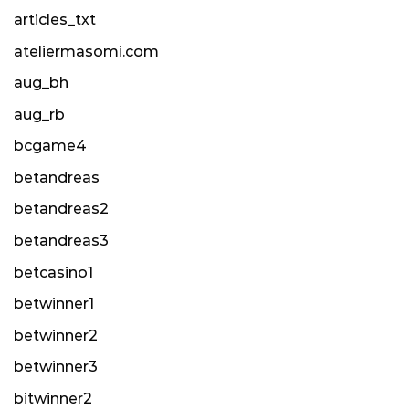
articles_txt
ateliermasomi.com
aug_bh
aug_rb
bcgame4
betandreas
betandreas2
betandreas3
betcasino1
betwinner1
betwinner2
betwinner3
bitwinner2