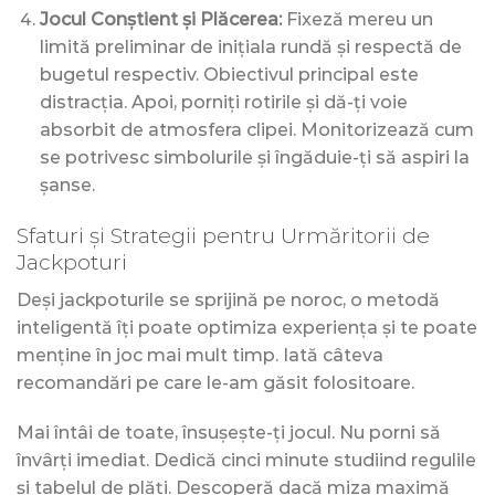
Jocul Conștient și Plăcerea:
Fixeză mereu un
limită preliminar de inițiala rundă și respectă de
bugetul respectiv. Obiectivul principal este
distracția. Apoi, porniți rotirile și dă-ți voie
absorbit de atmosfera clipei. Monitorizează cum
se potrivesc simbolurile și îngăduie-ți să aspiri la
șanse.
Sfaturi și Strategii pentru Urmăritorii de
Jackpoturi
Deși jackpoturile se sprijină pe noroc, o metodă
inteligentă îți poate optimiza experiența și te poate
menține în joc mai mult timp. Iată câteva
recomandări pe care le-am găsit folositoare.
Mai întâi de toate, însușește-ți jocul. Nu porni să
învârți imediat. Dedică cinci minute studiind regulile
și tabelul de plăți. Descoperă dacă miza maximă