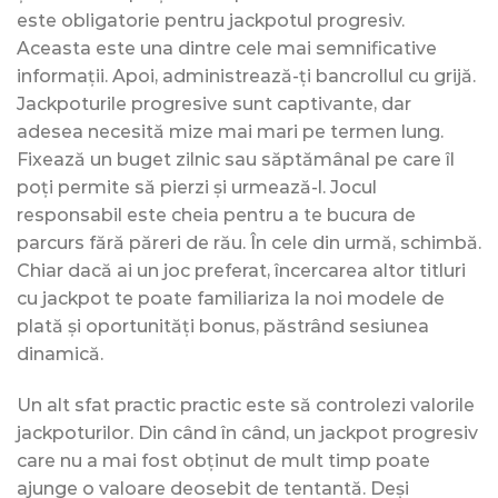
este obligatorie pentru jackpotul progresiv.
Aceasta este una dintre cele mai semnificative
informații. Apoi, administrează-ți bancrollul cu grijă.
Jackpoturile progresive sunt captivante, dar
adesea necesită mize mai mari pe termen lung.
Fixează un buget zilnic sau săptămânal pe care îl
poți permite să pierzi și urmează-l. Jocul
responsabil este cheia pentru a te bucura de
parcurs fără păreri de rău. În cele din urmă, schimbă.
Chiar dacă ai un joc preferat, încercarea altor titluri
cu jackpot te poate familiariza la noi modele de
plată și oportunități bonus, păstrând sesiunea
dinamică.
Un alt sfat practic practic este să controlezi valorile
jackpoturilor. Din când în când, un jackpot progresiv
care nu a mai fost obținut de mult timp poate
ajunge o valoare deosebit de tentantă. Deși