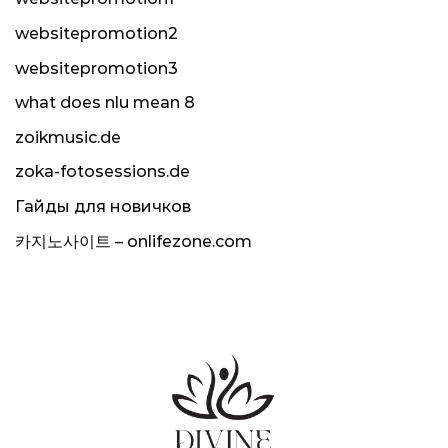
websitepromotion2
websitepromotion3
what does nlu mean 8
zoikmusic.de
zoka-fotosessions.de
Гайды для новичков
카지노사이트 – onlifezone.com