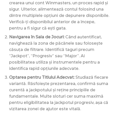
crearea unui cont Winmasters, un proces rapid și
sigur. Ulterior, alimentează contul folosind una
dintre multiplele opțiuni de depunere disponibile.
Verifică-ți disponibilul anterior de a începe,
pentru a fi sigur că ești gata.
Navigarea în Sala de Jocuri:
Când autentificat,
navighează la zona de păcănele sau folosește
căsuța de filtrare. Identifică taguri precum
“Jackpot”, “Progresiv” sau “Major”. Ai
posibilitatea utiliza și instrumentele pentru a
identifica rapid opțiunile adecvate.
Optarea pentru Titlului Adecvat:
Studiază fiecare
variantă. Răsfoiește prezentarea, confirmă suma
curentă a jackpotului și reține principiile de
fundamentale. Multe sloturi cer suma maximă
pentru eligibilitatea la jackpotul progresiv, așa că
vizitarea zonei de ajutor este vitală.