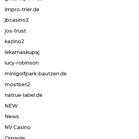
impro-trier.de
jbcasino2
jos-trust
kazino2
lekarnaskupaj
lucy-robinson
minigolfpark-bautzen.de
mostbet2
natrue-label.de
NEW
News
NV Casino
Omegle