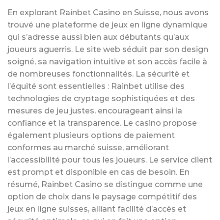
En explorant Rainbet Casino en Suisse, nous avons
trouvé une plateforme de jeux en ligne dynamique
qui s’adresse aussi bien aux débutants qu’aux
joueurs aguerris. Le site web séduit par son design
soigné, sa navigation intuitive et son accès facile à
de nombreuses fonctionnalités. La sécurité et
l’équité sont essentielles : Rainbet utilise des
technologies de cryptage sophistiquées et des
mesures de jeu justes, encourageant ainsi la
confiance et la transparence. Le casino propose
également plusieurs options de paiement
conformes au marché suisse, améliorant
l’accessibilité pour tous les joueurs. Le service client
est prompt et disponible en cas de besoin. En
résumé, Rainbet Casino se distingue comme une
option de choix dans le paysage compétitif des
jeux en ligne suisses, alliant facilité d’accès et