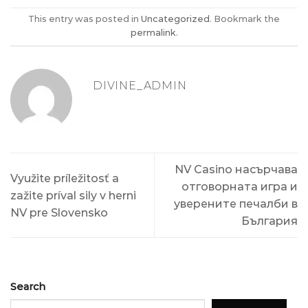
This entry was posted in
Uncategorized
. Bookmark the
permalink
.
DIVINE_ADMIN
NV Casino насърчава
Využite príležitosť a
отговорната игра и
zažite príval sily v herni
уверените печалби в
NV pre Slovensko
България
Search