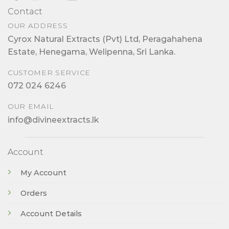
Contact
OUR ADDRESS
Cyrox Natural Extracts (Pvt) Ltd, Peragahahena
Estate, Henegama, Welipenna, Sri Lanka.
CUSTOMER SERVICE
072 024 6246
OUR EMAIL
info@divineextracts.lk
Account
My Account
Orders
Account Details