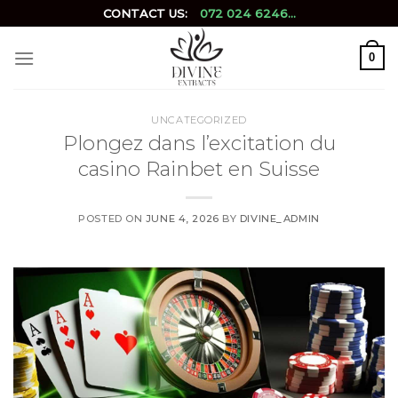
Skip
CONTACT US:
072 024 6246...
to
content
0
UNCATEGORIZED
Plongez dans l’excitation du
casino Rainbet en Suisse
POSTED ON
JUNE 4, 2026
BY
DIVINE_ADMIN