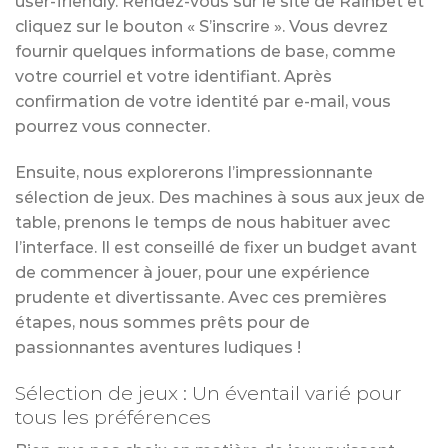
user-friendly. Rendez-vous sur le site de Rainbet et
cliquez sur le bouton « S’inscrire ». Vous devrez
fournir quelques informations de base, comme
votre courriel et votre identifiant. Après
confirmation de votre identité par e-mail, vous
pourrez vous connecter.
Ensuite, nous explorerons l’impressionnante
sélection de jeux. Des machines à sous aux jeux de
table, prenons le temps de nous habituer avec
l’interface. Il est conseillé de fixer un budget avant
de commencer à jouer, pour une expérience
prudente et divertissante. Avec ces premières
étapes, nous sommes prêts pour de
passionnantes aventures ludiques !
Sélection de jeux : Un éventail varié pour
tous les préférences