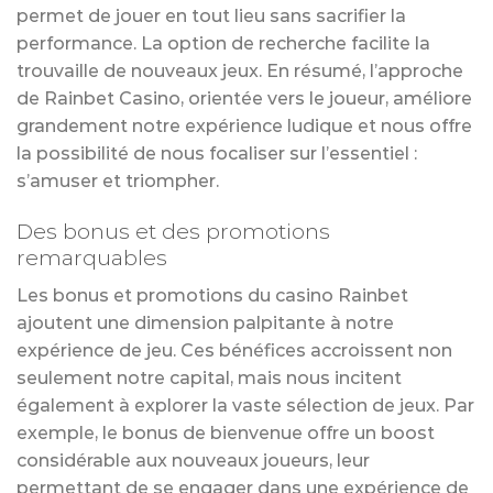
permet de jouer en tout lieu sans sacrifier la
performance. La option de recherche facilite la
trouvaille de nouveaux jeux. En résumé, l’approche
de Rainbet Casino, orientée vers le joueur, améliore
grandement notre expérience ludique et nous offre
la possibilité de nous focaliser sur l’essentiel :
s’amuser et triompher.
Des bonus et des promotions
remarquables
Les bonus et promotions du casino Rainbet
ajoutent une dimension palpitante à notre
expérience de jeu. Ces bénéfices accroissent non
seulement notre capital, mais nous incitent
également à explorer la vaste sélection de jeux. Par
exemple, le bonus de bienvenue offre un boost
considérable aux nouveaux joueurs, leur
permettant de se engager dans une expérience de