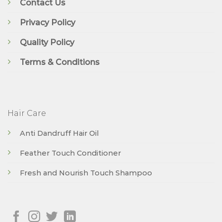
Contact Us
Privacy Policy
Quality Policy
Terms & Conditions
Hair Care
Anti Dandruff Hair Oil
Feather Touch Conditioner
Fresh and Nourish Touch Shampoo