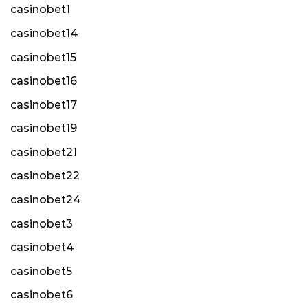
casinobet1
casinobet14
casinobet15
casinobet16
casinobet17
casinobet19
casinobet21
casinobet22
casinobet24
casinobet3
casinobet4
casinobet5
casinobet6