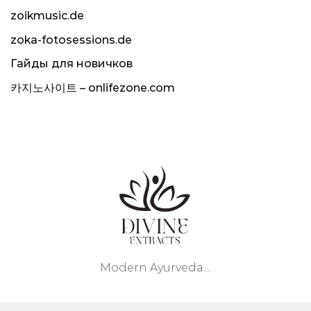
zoikmusic.de
zoka-fotosessions.de
Гайды для новичков
카지노사이트 – onlifezone.com
Modern Ayurveda....