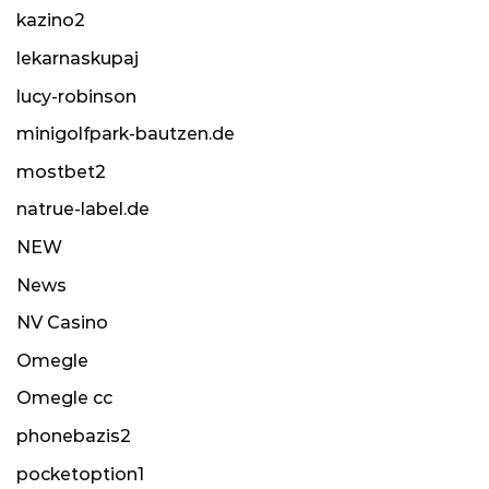
kazino2
lekarnaskupaj
lucy-robinson
minigolfpark-bautzen.de
mostbet2
natrue-label.de
NEW
News
NV Casino
Omegle
Omegle cc
phonebazis2
pocketoption1