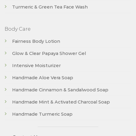
Turmeric & Green Tea Face Wash
Body Care
Fairness Body Lotion
Glow & Clear Papaya Shower Gel
Intensive Moisturizer
Handmade Aloe Vera Soap
Handmade Cinnamon & Sandalwood Soap
Handmade Mint & Activated Charcoal Soap
Handmade Turmeric Soap