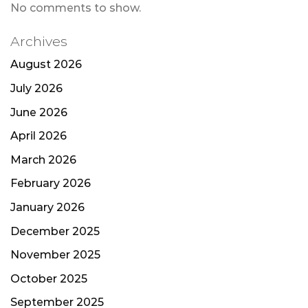
No comments to show.
Archives
August 2026
July 2026
June 2026
April 2026
March 2026
February 2026
January 2026
December 2025
November 2025
October 2025
September 2025