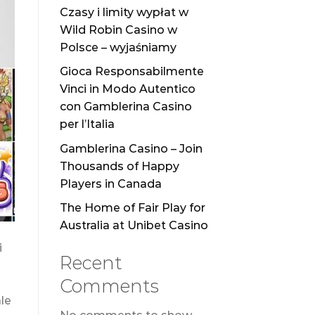
Czasy i limity wypłat w
Wild Robin Casino w
Polsce – wyjaśniamy
Gioca Responsabilmente
Vinci in Modo Autentico
con Gamblerina Casino
per l’Italia
Gamblerina Casino – Join
Thousands of Happy
Players in Canada
The Home of Fair Play for
Australia at Unibet Casino
i
Recent
Comments
le