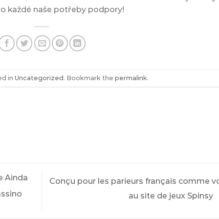
ro každé naše potřeby podpory!
ed in
Uncategorized
. Bookmark the
permalink
.
e Ainda
Conçu pour les parieurs français comme v
assino
au site de jeux Spinsy