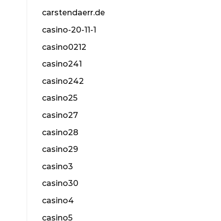
carstendaerr.de
casino-20-11-1
casino0212
casino241
casino242
casino25
casino27
casino28
casino29
casino3
casino30
casino4
casino5