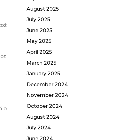
August 2025
July 2025
což
June 2025
u
May 2025
April 2025
tot
March 2025
January 2025
December 2024
November 2024
October 2024
á o
August 2024
July 2024
June 2024