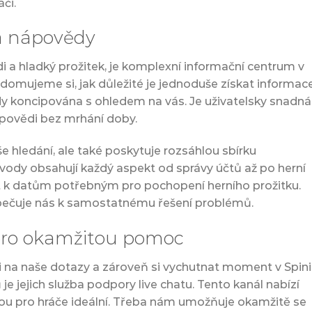
či.
ra nápovědy
di a hladký prožitek, je komplexní informační centrum v
domujeme si, jak důležité je jednoduše získat informace
y koncipována s ohledem na vás. Je uživatelsky snadná
povědi bez mrhání doby.
 hledání, ale také poskytuje rozsáhlou sbírku
ávody obsahují každý aspekt od správy účtů až po herní
t k datům potřebným pro pochopení herního prožitku.
pečuje nás k samostatnému řešení problémů.
pro okamžitou pomoc
 na naše dotazy a zároveň si vychutnat moment v Spini
e jejich služba podpory live chatu. Tento kanál nabízí
 jsou pro hráče ideální. Třeba nám umožňuje okamžitě se