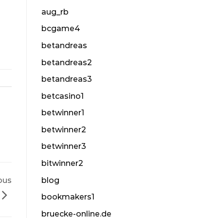
aug_rb
bcgame4
betandreas
betandreas2
betandreas3
betcasino1
betwinner1
betwinner2
betwinner3
bitwinner2
blog
ous
bookmakers1
bruecke-online.de