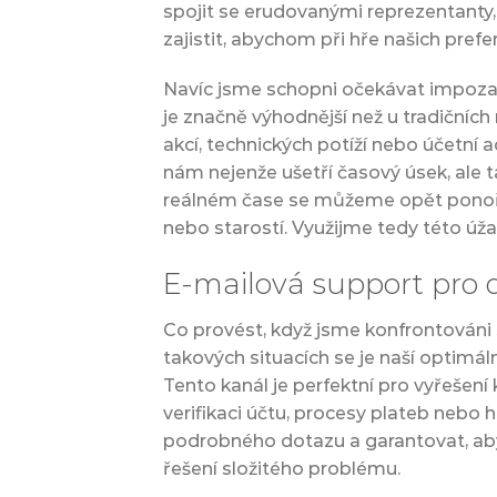
spojit se erudovanými reprezentanty, 
zajistit, abychom při hře našich prefe
Navíc jsme schopni očekávat impozant
je značně výhodnější než u tradiční
akcí, technických potíží nebo účetní
nám nejenže ušetří časový úsek, ale t
reálném čase se můžeme opět ponořit 
nebo starostí. Využijme tedy této úž
E-mailová support pro d
Co provést, když jsme konfrontováni s 
takových situacích se je naší optimál
Tento kanál je perfektní pro vyřešen
verifikaci účtu, procesy plateb nebo h
podrobného dotazu a garantovat, ab
řešení složitého problému.