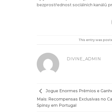
bezprostřednost sociálních kanálů p
This entry was post
DIVINE_ADMIN
Jogue Enormes Prêmios e Ganh
Mais: Recompensas Exclusivas no C
Spinsy em Portugal