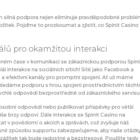
 silná podpora nejen eliminuje pravděpodobné problé
rožitek. Pojďme to prozkoumat a zjistit, co Spinit Casino
álů pro okamžitou interakci
tečném čase v komunikaci se zákaznickou podporou Spini
l interakce na sociálních sítích! Sítě jako Facebook a
 a efektivní kanály pro promptní spojení. Ať už máme
hledáme podporu s hrou, spojení prostřednictvím těcht
rychlé odpovědi bezprostředně od zákaznického servisu
sobní odpovědi nebo publikovat příspěvky pro větší
íše brzy odpoví. Dále interakce se Spinit Casino na
at v povědomí o akcích a zprávách, což zvyšuje náš
sné způsobu supportu zabezpečujeme, aby naše otázk
 zážitek tak bude radostné a bezstresové. Použijte tedy