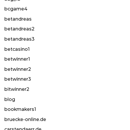
bcgame4
betandreas
betandreas2
betandreas3
betcasino1
betwinner1
betwinner2
betwinner3
bitwinner2
blog
bookmakers1
bruecke-online.de
carstendaerr.de