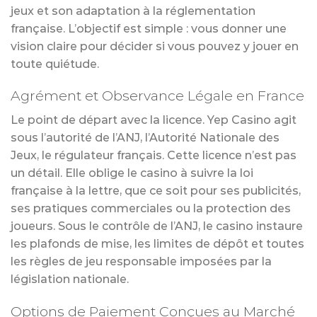
jeux et son adaptation à la réglementation
française. L’objectif est simple : vous donner une
vision claire pour décider si vous pouvez y jouer en
toute quiétude.
Agrément et Observance Légale en France
Le point de départ avec la licence. Yep Casino agit
sous l’autorité de l’ANJ, l’Autorité Nationale des
Jeux, le régulateur français. Cette licence n’est pas
un détail. Elle oblige le casino à suivre la loi
française à la lettre, que ce soit pour ses publicités,
ses pratiques commerciales ou la protection des
joueurs. Sous le contrôle de l’ANJ, le casino instaure
les plafonds de mise, les limites de dépôt et toutes
les règles de jeu responsable imposées par la
législation nationale.
Options de Paiement Conçues au Marché