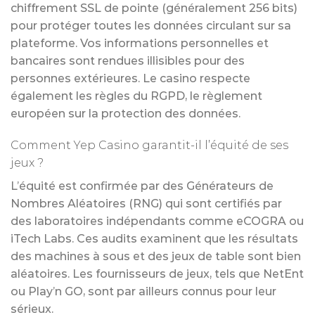
chiffrement SSL de pointe (généralement 256 bits)
pour protéger toutes les données circulant sur sa
plateforme. Vos informations personnelles et
bancaires sont rendues illisibles pour des
personnes extérieures. Le casino respecte
également les règles du RGPD, le règlement
européen sur la protection des données.
Comment Yep Casino garantit-il l’équité de ses
jeux ?
L’équité est confirmée par des Générateurs de
Nombres Aléatoires (RNG) qui sont certifiés par
des laboratoires indépendants comme eCOGRA ou
iTech Labs. Ces audits examinent que les résultats
des machines à sous et des jeux de table sont bien
aléatoires. Les fournisseurs de jeux, tels que NetEnt
ou Play’n GO, sont par ailleurs connus pour leur
sérieux.