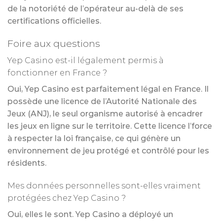
de la notoriété de l’opérateur au-delà de ses
certifications officielles.
Foire aux questions
Yep Casino est-il légalement permis à
fonctionner en France ?
Oui, Yep Casino est parfaitement légal en France. Il
possède une licence de l’Autorité Nationale des
Jeux (ANJ), le seul organisme autorisé à encadrer
les jeux en ligne sur le territoire. Cette licence l’force
à respecter la loi française, ce qui génère un
environnement de jeu protégé et contrôlé pour les
résidents.
Mes données personnelles sont-elles vraiment
protégées chez Yep Casino ?
Oui, elles le sont. Yep Casino a déployé un