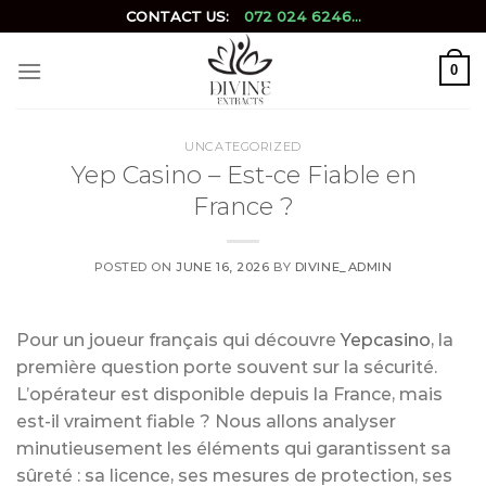
Skip
CONTACT US:
072 024 6246...
to
content
0
UNCATEGORIZED
Yep Casino – Est-ce Fiable en
France ?
POSTED ON
JUNE 16, 2026
BY
DIVINE_ADMIN
Pour un joueur français qui découvre
Yepcasino
, la
première question porte souvent sur la sécurité.
L’opérateur est disponible depuis la France, mais
est-il vraiment fiable ? Nous allons analyser
minutieusement les éléments qui garantissent sa
sûreté : sa licence, ses mesures de protection, ses