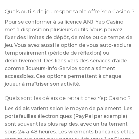
Quels outils de jeu responsable offre Yep Casino ?
Pour se conformer à sa licence ANJ, Yep Casino
met à disposition plusieurs outils. Vous pouvez
fixer des limites de dépôt, de mise ou de temps de
jeu. Vous avez aussi la option de vous auto-exclure
temporairement (période de réflexion) ou
définitivement. Des liens vers des services d’aide
comme Joueurs-Info-Service sont aisément
accessibles. Ces options permettent à chaque
joueur à maîtriser son activité.
Quels sont les délais de retrait chez Yep Casino ?
Les délais varient selon le moyen de paiement. Les
portefeuilles électroniques (PayPal par exemple)
sont souvent les plus rapides, avec un traitement
sous 24 à 48 heures. Les virements bancaires et les