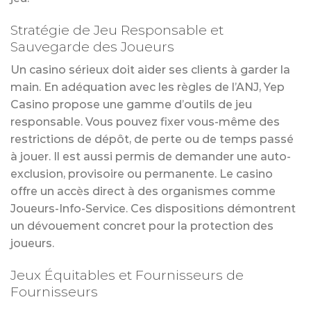
Stratégie de Jeu Responsable et
Sauvegarde des Joueurs
Un casino sérieux doit aider ses clients à garder la
main. En adéquation avec les règles de l’ANJ, Yep
Casino propose une gamme d’outils de jeu
responsable. Vous pouvez fixer vous-même des
restrictions de dépôt, de perte ou de temps passé
à jouer. Il est aussi permis de demander une auto-
exclusion, provisoire ou permanente. Le casino
offre un accès direct à des organismes comme
Joueurs-Info-Service. Ces dispositions démontrent
un dévouement concret pour la protection des
joueurs.
Jeux Équitables et Fournisseurs de
Fournisseurs