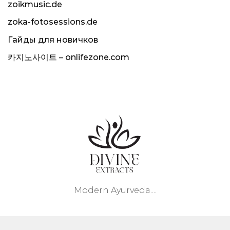
zoikmusic.de
zoka-fotosessions.de
Гайды для новичков
카지노사이트 – onlifezone.com
Modern Ayurveda....