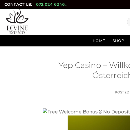
Skip
CONTACT US:
072 024 6246...
to
content
S
fo
HOME
SHOP
Yep Casino – Wil
Österreic
POSTED