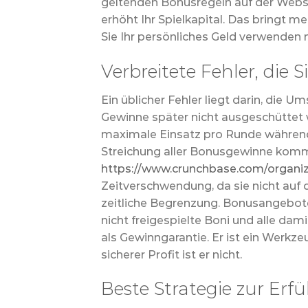
geltenden Bonusregeln auf der Websei
erhöht Ihr Spielkapital. Das bringt 
Sie Ihr persönliches Geld verwenden
Verbreitete Fehler, die 
Ein üblicher Fehler liegt darin, die 
Gewinne später nicht ausgeschüttet w
maximale Einsatz pro Runde während
Streichung aller Bonusgewinne komm
https://www.crunchbase.com/organiz
Zeitverschwendung, da sie nicht auf 
zeitliche Begrenzung. Bonusangebote 
nicht freigespielte Boni und alle dam
als Gewinngarantie. Er ist ein Werkzeu
sicherer Profit ist er nicht.
Beste Strategie zur Er