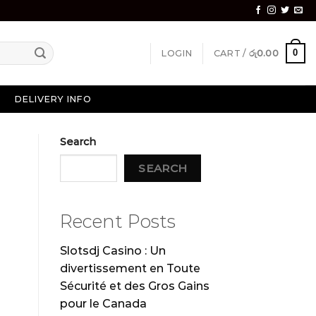
0
LOGIN
CART /
රු
0.00
DELIVERY INFO
Search
SEARCH
Recent Posts
Slotsdj Casino : Un
divertissement en Toute
Sécurité et des Gros Gains
pour le Canada