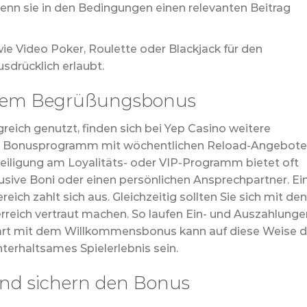
enn sie in den Bedingungen einen relevanten Beitrag
ie Video Poker, Roulette oder Blackjack für den
sdrücklich erlaubt.
 dem Begrüßungsbonus
eich genutzt, finden sich bei Yep Casino weitere
ves Bonusprogramm mit wöchentlichen Reload-Angebote
teiligung am Loyalitäts- oder VIP-Programm bietet oft
lusive Boni oder einen persönlichen Ansprechpartner. Ei
eich zahlt sich aus. Gleichzeitig sollten Sie sich mit den
reich vertraut machen. So laufen Ein- und Auszahlunge
Start mit dem Willkommensbonus kann auf diese Weise d
terhaltsames Spielerlebnis sein.
und sichern den Bonus