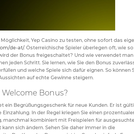
Möglichkeit, Yep Casino zu testen, ohne sofort das eig
com/de-at/
. Österreichische Spieler überlegen oft, wie so
 wird der Bonus freigeschaltet? Und wie verwendet man
en jeden Schritt. Sie lernen, wie Sie den Bonus zuverläs
llen und welche Spiele sich dafür eignen. So können S
 Aussichten auf echte Gewinne steigern.
o Welcome Bonus?
 ein Begrüßungsgeschenk für neue Kunden. Er ist gült
 Einzahlung. In der Regel kriegen Sie einen prozentuale
g, manchmal kombiniert mit Freispielen für ausgesucht
kann sich ändern. Sehen Sie daher immer in die