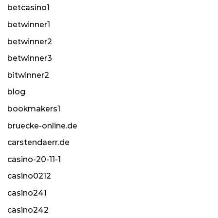
betcasino1
betwinner1
betwinner2
betwinner3
bitwinner2
blog
bookmakers1
bruecke-online.de
carstendaerr.de
casino-20-11-1
casino0212
casino241
casino242