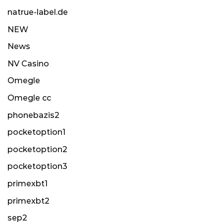
natrue-label.de
NEW
News
NV Casino
Omegle
Omegle cc
phonebazis2
pocketoption1
pocketoption2
pocketoption3
primexbt1
primexbt2
sep2