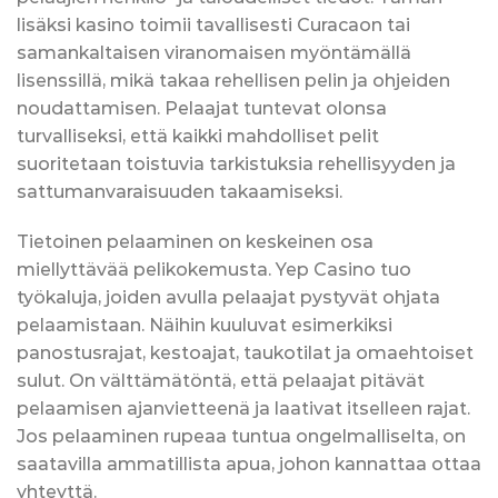
lisäksi kasino toimii tavallisesti Curacaon tai
samankaltaisen viranomaisen myöntämällä
lisenssillä, mikä takaa rehellisen pelin ja ohjeiden
noudattamisen. Pelaajat tuntevat olonsa
turvalliseksi, että kaikki mahdolliset pelit
suoritetaan toistuvia tarkistuksia rehellisyyden ja
sattumanvaraisuuden takaamiseksi.
Tietoinen pelaaminen on keskeinen osa
miellyttävää pelikokemusta. Yep Casino tuo
työkaluja, joiden avulla pelaajat pystyvät ohjata
pelaamistaan. Näihin kuuluvat esimerkiksi
panostusrajat, kestoajat, taukotilat ja omaehtoiset
sulut. On välttämätöntä, että pelaajat pitävät
pelaamisen ajanvietteenä ja laativat itselleen rajat.
Jos pelaaminen rupeaa tuntua ongelmalliselta, on
saatavilla ammatillista apua, johon kannattaa ottaa
yhteyttä.