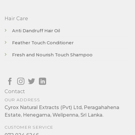
Hair Care
Anti Dandruff Hair Oil
Feather Touch Conditioner
Fresh and Nourish Touch Shampoo
Contact
OUR ADDRESS
Cyrox Natural Extracts (Pvt) Ltd, Peragahahena
Estate, Henegama, Welipenna, Sri Lanka.
CUSTOMER SERVICE