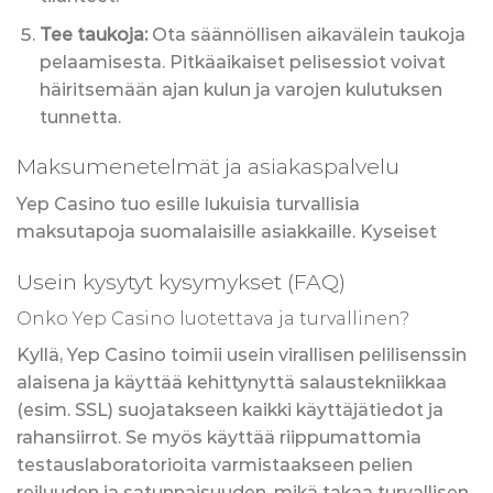
Tee taukoja:
Ota säännöllisen aikavälein taukoja
pelaamisesta. Pitkäaikaiset pelisessiot voivat
häiritsemään ajan kulun ja varojen kulutuksen
tunnetta.
Maksumenetelmät ja asiakaspalvelu
Yep Casino tuo esille lukuisia turvallisia
maksutapoja suomalaisille asiakkaille. Kyseiset
Usein kysytyt kysymykset (FAQ)
Onko Yep Casino luotettava ja turvallinen?
Kyllä, Yep Casino toimii usein virallisen pelilisenssin
alaisena ja käyttää kehittynyttä salaustekniikkaa
(esim. SSL) suojatakseen kaikki käyttäjätiedot ja
rahansiirrot. Se myös käyttää riippumattomia
testauslaboratorioita varmistaakseen pelien
reiluuden ja satunnaisuuden, mikä takaa turvallisen