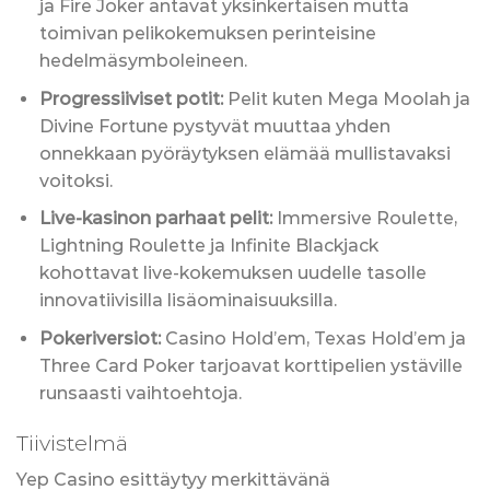
ja Fire Joker antavat yksinkertaisen mutta
toimivan pelikokemuksen perinteisine
hedelmäsymboleineen.
Progressiiviset potit:
Pelit kuten Mega Moolah ja
Divine Fortune pystyvät muuttaa yhden
onnekkaan pyöräytyksen elämää mullistavaksi
voitoksi.
Live-kasinon parhaat pelit:
Immersive Roulette,
Lightning Roulette ja Infinite Blackjack
kohottavat live-kokemuksen uudelle tasolle
innovatiivisilla lisäominaisuuksilla.
Pokeriversiot:
Casino Hold’em, Texas Hold’em ja
Three Card Poker tarjoavat korttipelien ystäville
runsaasti vaihtoehtoja.
Tiivistelmä
Yep Casino esittäytyy merkittävänä