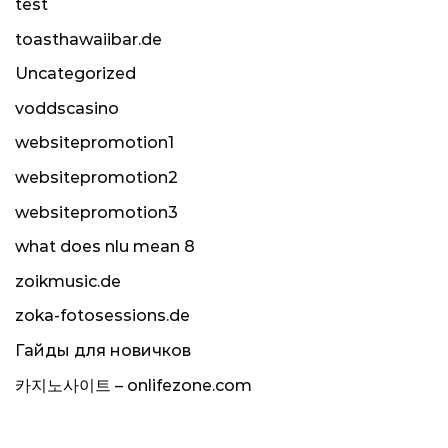
test
toasthawaiibar.de
Uncategorized
voddscasino
websitepromotion1
websitepromotion2
websitepromotion3
what does nlu mean 8
zoikmusic.de
zoka-fotosessions.de
Гайды для новичков
카지노사이트 – onlifezone.com