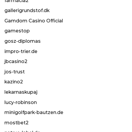
farmacia2
gallerigrundstof.dk
Gamdom Casino Official
gamestop
gosz-diplomas
impro-trier.de
jbcasino2
jos-trust
kazino2
lekarnaskupaj
lucy-robinson
minigolfpark-bautzen.de
mostbet2