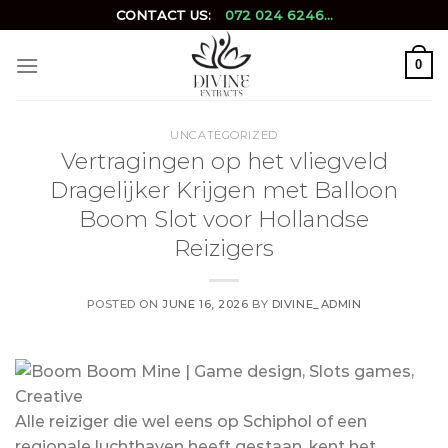
Skip
CONTACT US:
072 024 6246...
to
content
0
UNCATEGORIZED
Vertragingen op het vliegveld
Dragelijker Krijgen met Balloon
Boom Slot voor Hollandse
Reizigers
POSTED ON
JUNE 16, 2026
BY
DIVINE_ADMIN
Alle reiziger die wel eens op Schiphol of een
regionale luchthaven heeft gestaan, kent het