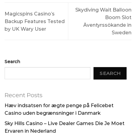
Skydiving Wait Balloon
Magicspins Casino’s
Boom Slot
Backup Features Tested
Äventyrssökande in
by UK Wary User
Sweden
Search
SEARCH
Recent Posts
Hæv indsatsen for ægte penge på Felicebet
Casino uden begrænsninger i Danmark
Sky Hills Casino – Live Dealer Games Die Je Moet
Ervaren in Nederland