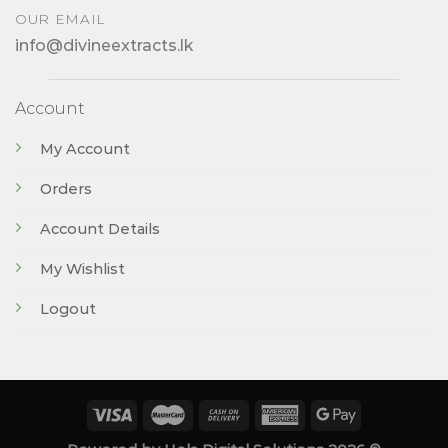
OUR EMAIL
info@divineextracts.lk
Account
My Account
Orders
Account Details
My Wishlist
Logout