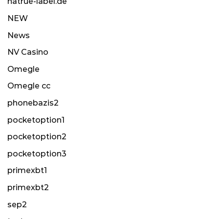
natrue-label.de
NEW
News
NV Casino
Omegle
Omegle cc
phonebazis2
pocketoption1
pocketoption2
pocketoption3
primexbt1
primexbt2
sep2