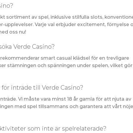
sino?
t sortiment av spel, inklusive stilfulla slots, konventione
-upplevelser. Varje val erbjuder excitement, förnyelse 
 med oss nu!
esöka Verde Casino?
i rekommenderar smart casual klädsel för en trevligare
ärker stämningen och spänningen under spelen, vilket gör
ör inträde till Verde Casino?
inträde. Vi måste vara minst 18 år gamla för att njuta av
ngen med spel tillsammans och garantera att vårt nöj
ktiviteter som inte är spelrelaterade?