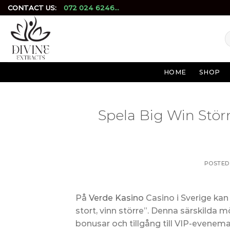
Skip
CONTACT US:
072 024 6246...
to
content
S
fo
HOME
SHOP
Spela Big Win Störr
POSTED
På
Verde Kasino
Casino i Sverige kan
stort, vinn större”. Denna särskilda 
bonusar och tillgång till VIP-eveneman