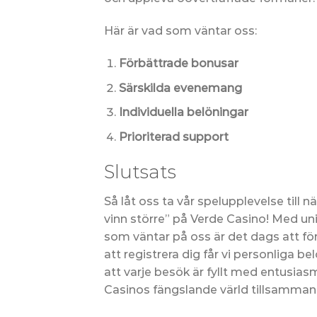
Här är vad som väntar oss:
Förbättrade bonusar
Särskilda evenemang
Individuella belöningar
Prioriterad support
Slutsats
Så låt oss ta vår spelupplevelse till
vinn större” på Verde Casino! Med un
som väntar på oss är det dags att fö
att registrera dig får vi personliga be
att varje besök är fyllt med entusiasm
Casinos fängslande värld tillsamman