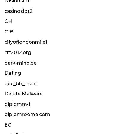
casinoslot1
casinoslot2
CH
CIB
cityoflondonmile1
crf2012.org
dark-mind.de
Dating
dec_bh_main
Delete Malware
diplomm-i
diplomrooma.com
EC