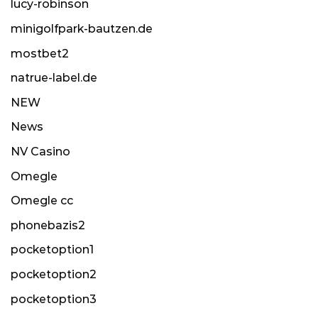
lucy-robinson
minigolfpark-bautzen.de
mostbet2
natrue-label.de
NEW
News
NV Casino
Omegle
Omegle cc
phonebazis2
pocketoption1
pocketoption2
pocketoption3