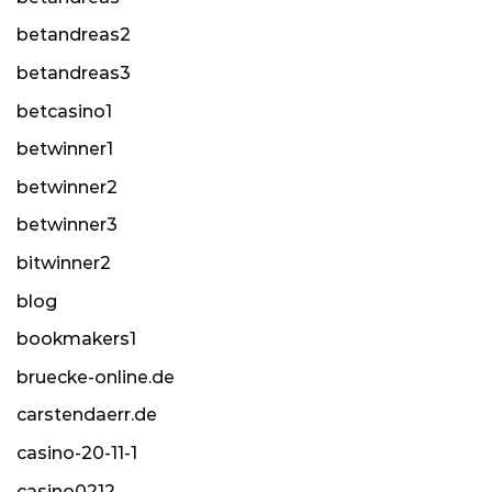
betandreas2
betandreas3
betcasino1
betwinner1
betwinner2
betwinner3
bitwinner2
blog
bookmakers1
bruecke-online.de
carstendaerr.de
casino-20-11-1
casino0212