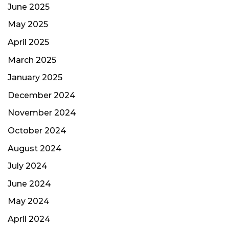
June 2025
May 2025
April 2025
March 2025
January 2025
December 2024
November 2024
October 2024
August 2024
July 2024
June 2024
May 2024
April 2024