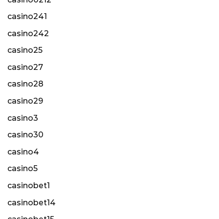
casino241
casino242
casino25
casino27
casino28
casino29
casino3
casino30
casino4
casino5
casinobet1
casinobet14