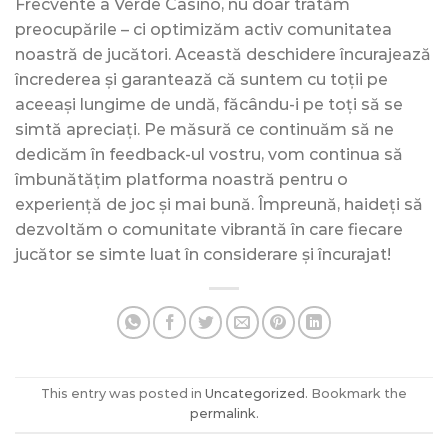
Frecvente a Verde Casino, nu doar tratăm
preocupările – ci optimizăm activ comunitatea
noastră de jucători. Această deschidere încurajează
încrederea și garantează că suntem cu toții pe
aceeași lungime de undă, făcându-i pe toți să se
simtă apreciați. Pe măsură ce continuăm să ne
dedicăm în feedback-ul vostru, vom continua să
îmbunătățim platforma noastră pentru o
experiență de joc și mai bună. Împreună, haideți să
dezvoltăm o comunitate vibrantă în care fiecare
jucător se simte luat în considerare și încurajat!
This entry was posted in
Uncategorized
. Bookmark the
permalink
.