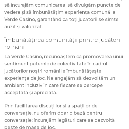
să încurajăm comunicarea, să divulgăm puncte de
vedere și să îmbunătățim experiența comună la
Verde Casino, garantând că toți jucătorii se simte
auzit și valorizat.
Îmbunătățirea comunității printre jucătorii
români
La Verde Casino, recunoaștem că promovarea unui
sentiment puternic de colectivitate în cadrul
jucătorilor noștri români le îmbunătățește
experiența de joc. Ne angajăm să dezvoltăm un
ambient incluziv în care fiecare se percepe
acceptată și apreciată.
Prin facilitarea discuțiilor și a spațiilor de
conversație, nu oferim doar o bază pentru
conversație; încurajăm legături care se dezvoltă
peste de masa de joc.