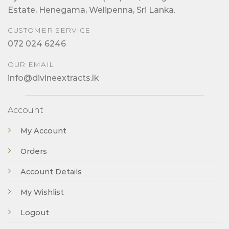
Estate, Henegama, Welipenna, Sri Lanka.
CUSTOMER SERVICE
072 024 6246
OUR EMAIL
info@divineextracts.lk
Account
My Account
Orders
Account Details
My Wishlist
Logout