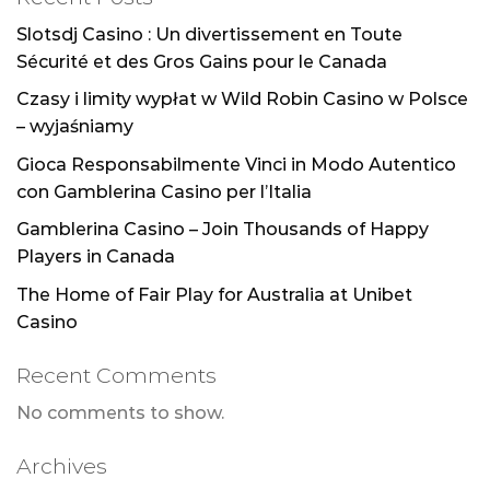
Slotsdj Casino : Un divertissement en Toute
Sécurité et des Gros Gains pour le Canada
Czasy i limity wypłat w Wild Robin Casino w Polsce
– wyjaśniamy
Gioca Responsabilmente Vinci in Modo Autentico
con Gamblerina Casino per l’Italia
Gamblerina Casino – Join Thousands of Happy
Players in Canada
The Home of Fair Play for Australia at Unibet
Casino
Recent Comments
No comments to show.
Archives