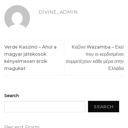
DIVINE_ADMIN
Verde Kaszinó – Ahol a
Καζίνο Wazamba – Εκεί
magyar játékosok
που οι κερδισμένοι
kényelmesen érzik
συμμετέχουν κάθε μέρα στην
magukat
Ελλάδα
Search
SEARCH
Recent Posts