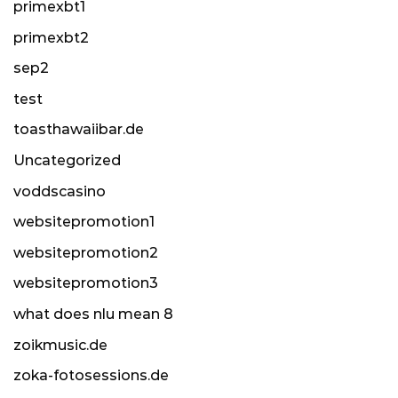
primexbt1
primexbt2
sep2
test
toasthawaiibar.de
Uncategorized
voddscasino
websitepromotion1
websitepromotion2
websitepromotion3
what does nlu mean 8
zoikmusic.de
zoka-fotosessions.de