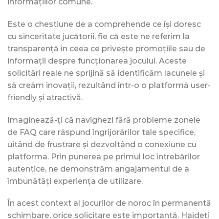
informațiilor comune.
Este o chestiune de a comprehende ce își doresc
cu sinceritate jucătorii, fie că este ne referim la
transparență în ceea ce privește promoțiile sau de
informații despre funcționarea jocului. Aceste
solicitări reale ne sprijină să identificăm lacunele și
să creăm inovații, rezultând într-o o platformă user-
friendly și atractivă.
Imaginează-ți că navighezi fără probleme zonele
de FAQ care răspund îngrijorărilor tale specifice,
uitând de frustrare și dezvoltând o conexiune cu
platforma. Prin punerea pe primul loc întrebărilor
autentice, ne demonstrăm angajamentul de a
îmbunătăți experiența de utilizare.
În acest context al jocurilor de noroc în permanentă
schimbare, orice solicitare este importantă. Haideți