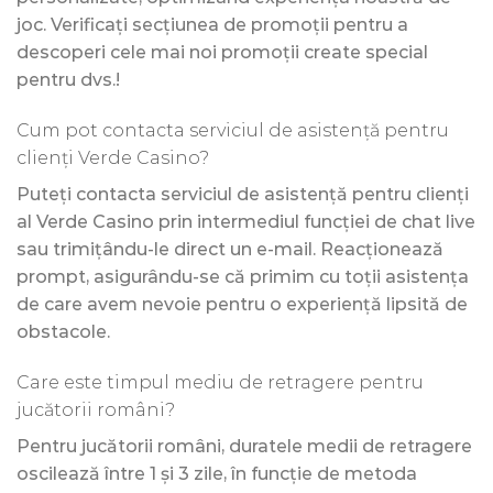
joc. Verificați secțiunea de promoții pentru a
descoperi cele mai noi promoții create special
pentru dvs.!
Cum pot contacta serviciul de asistență pentru
clienți Verde Casino?
Puteți contacta serviciul de asistență pentru clienți
al Verde Casino prin intermediul funcției de chat live
sau trimițându-le direct un e-mail. Reacționează
prompt, asigurându-se că primim cu toții asistența
de care avem nevoie pentru o experiență lipsită de
obstacole.
Care este timpul mediu de retragere pentru
jucătorii români?
Pentru jucătorii români, duratele medii de retragere
oscilează între 1 și 3 zile, în funcție de metoda