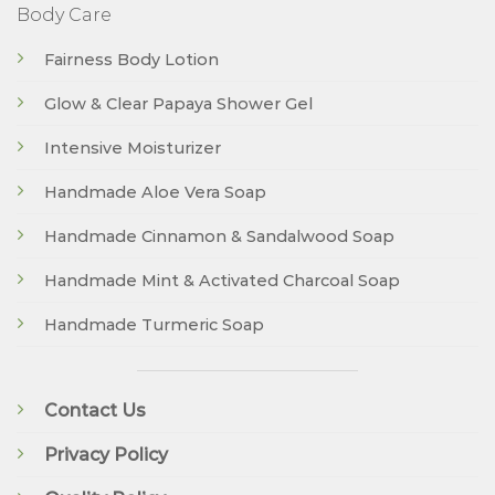
Body Care
Fairness Body Lotion
Glow & Clear Papaya Shower Gel
Intensive Moisturizer
Handmade Aloe Vera Soap
Handmade Cinnamon & Sandalwood Soap
Handmade Mint & Activated Charcoal Soap
Handmade Turmeric Soap
Contact Us
Privacy Policy