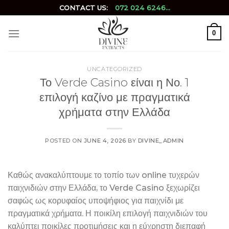
Skip
CONTACT US:
072 024 6246...
to
content
0
UNCATEGORIZED
Το Verde Casino είναι η Νο. 1
επιλογή καζίνο με πραγματικά
χρήματα στην Ελλάδα
POSTED ON
JUNE 4, 2026
BY
DIVINE_ADMIN
Καθώς ανακαλύπτουμε το τοπίο των online τυχερών
παιχνιδιών στην Ελλάδα, το Verde Casino ξεχωρίζει
σαφώς ως κορυφαίος υποψήφιος για παιχνίδι με
πραγματικά χρήματα. Η ποικίλη επιλογή παιχνιδιών του
καλύπτει ποικίλες προτιμήσεις και η εύχρηστη διεπαφή