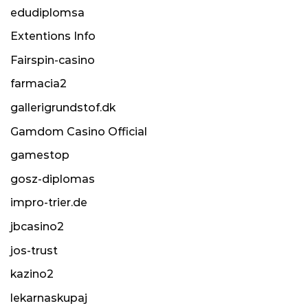
edudiplomsa
Extentions Info
Fairspin-casino
farmacia2
gallerigrundstof.dk
Gamdom Casino Official
gamestop
gosz-diplomas
impro-trier.de
jbcasino2
jos-trust
kazino2
lekarnaskupaj