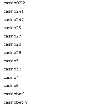
casino0212
casino241
casino242
casino25
casino27
casino28
casino29
casino3
casino30
casino4
casino5
casinobet1
casinobet14