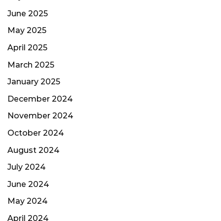
June 2025
May 2025
April 2025
March 2025
January 2025
December 2024
November 2024
October 2024
August 2024
July 2024
June 2024
May 2024
April 2024