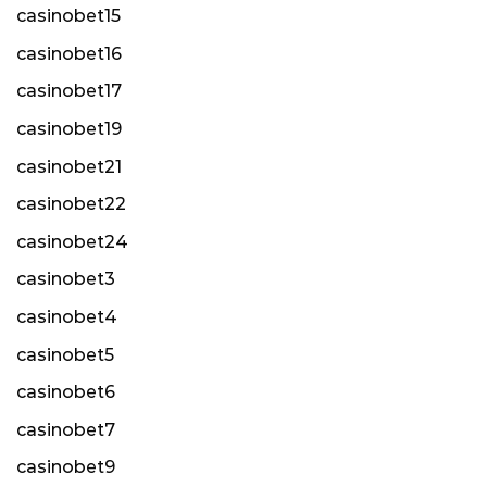
casinobet15
casinobet16
casinobet17
casinobet19
casinobet21
casinobet22
casinobet24
casinobet3
casinobet4
casinobet5
casinobet6
casinobet7
casinobet9