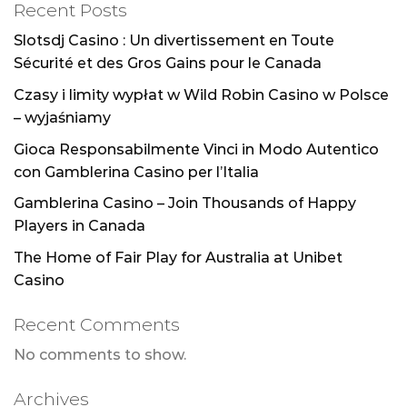
Recent Posts
Slotsdj Casino : Un divertissement en Toute
Sécurité et des Gros Gains pour le Canada
Czasy i limity wypłat w Wild Robin Casino w Polsce
– wyjaśniamy
Gioca Responsabilmente Vinci in Modo Autentico
con Gamblerina Casino per l’Italia
Gamblerina Casino – Join Thousands of Happy
Players in Canada
The Home of Fair Play for Australia at Unibet
Casino
Recent Comments
No comments to show.
Archives