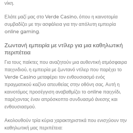
νίκη.
Ελάτε μαζί μας στο Verde Casino, όπου η καινοτομία
συμβαδίζει με την ασφάλεια για την απόλυτη εμπειρία
online gaming.
Ζωντανή εμπειρία με ντίλερ για μια καθηλωτική
περιπέτεια
Για τους παίκτες που αναζητούν μια αυθεντική ατμόσφαιρα
παιχνιδιού, η εμπειρία με ζωντανό ντίλερ που παρέχει το
Verde Casino μεταφέρει τον ενθουσιασμό ενός
πραγματικού καζίνο απευθείας στην οθόνη σας. Αυτή η
καινοτόμος προσέγγιση αναβαθμίζει το online παιχνίδι,
παρέχοντας έναν απρόσκοπτο συνδυασμό άνεσης και
ενθουσιασμού.
Ακολουθούν τρία κύρια χαρακτηριστικά που ενισχύουν την
καθηλωτική μας περιπέτεια: