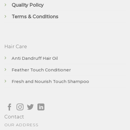
Quality Policy
Terms & Conditions
Hair Care
Anti Dandruff Hair Oil
Feather Touch Conditioner
Fresh and Nourish Touch Shampoo
Contact
OUR ADDRESS