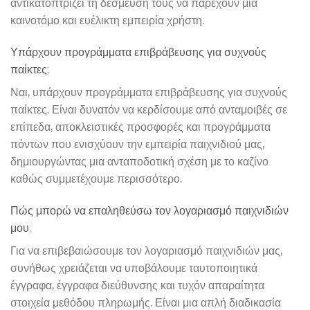
αντικατοπτρίζει τη δέσμευσή τους να παρέχουν μια
καινοτόμο και ευέλικτη εμπειρία χρήστη.
Υπάρχουν προγράμματα επιβράβευσης για συχνούς
παίκτες;
Ναι, υπάρχουν προγράμματα επιβράβευσης για συχνούς
παίκτες. Είναι δυνατόν να κερδίσουμε από ανταμοιβές σε
επίπεδα, αποκλειστικές προσφορές και προγράμματα
πόντων που ενισχύουν την εμπειρία παιχνιδιού μας,
δημιουργώντας μια ανταποδοτική σχέση με το καζίνο
καθώς συμμετέχουμε περισσότερο.
Πώς μπορώ να επαληθεύσω τον λογαριασμό παιχνιδιών
μου;
Για να επιβεβαιώσουμε τον λογαριασμό παιχνιδιών μας,
συνήθως χρειάζεται να υποβάλουμε ταυτοποιητικά
έγγραφα, έγγραφα διεύθυνσης και τυχόν απαραίτητα
στοιχεία μεθόδου πληρωμής. Είναι μια απλή διαδικασία