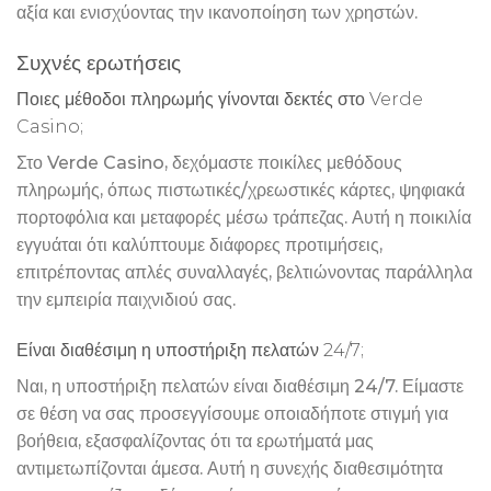
αξία και ενισχύοντας την ικανοποίηση των χρηστών.
Συχνές ερωτήσεις
Ποιες μέθοδοι πληρωμής γίνονται δεκτές στο Verde
Casino;
Στο Verde Casino, δεχόμαστε ποικίλες μεθόδους
πληρωμής, όπως πιστωτικές/χρεωστικές κάρτες, ψηφιακά
πορτοφόλια και μεταφορές μέσω τράπεζας. Αυτή η ποικιλία
εγγυάται ότι καλύπτουμε διάφορες προτιμήσεις,
επιτρέποντας απλές συναλλαγές, βελτιώνοντας παράλληλα
την εμπειρία παιχνιδιού σας.
Είναι διαθέσιμη η υποστήριξη πελατών 24/7;
Ναι, η υποστήριξη πελατών είναι διαθέσιμη 24/7. Είμαστε
σε θέση να σας προσεγγίσουμε οποιαδήποτε στιγμή για
βοήθεια, εξασφαλίζοντας ότι τα ερωτήματά μας
αντιμετωπίζονται άμεσα. Αυτή η συνεχής διαθεσιμότητα