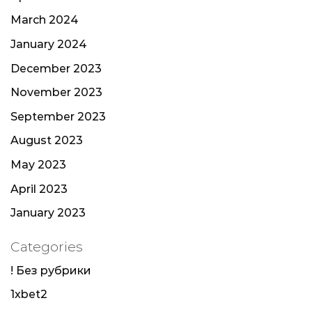
March 2024
January 2024
December 2023
November 2023
September 2023
August 2023
May 2023
April 2023
January 2023
Categories
! Без рубрики
1xbet2