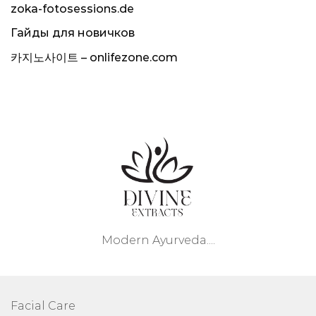
zoka-fotosessions.de
Гайды для новичков
카지노사이트 – onlifezone.com
Modern Ayurveda....
Facial Care