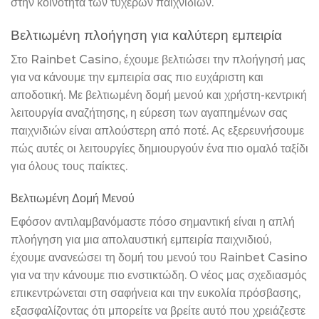
στην κοινότητα των τυχερών παιχνιδιών.
Βελτιωμένη πλοήγηση για καλύτερη εμπειρία
Στο Rainbet Casino, έχουμε βελτιώσει την πλοήγησή μας
για να κάνουμε την εμπειρία σας πιο ευχάριστη και
αποδοτική. Με βελτιωμένη δομή μενού και χρήστη-κεντρική
λειτουργία αναζήτησης, η εύρεση των αγαπημένων σας
παιχνιδιών είναι απλούστερη από ποτέ. Ας εξερευνήσουμε
πώς αυτές οι λειτουργίες δημιουργούν ένα πιο ομαλό ταξίδι
για όλους τους παίκτες.
Βελτιωμένη Δομή Μενού
Εφόσον αντιλαμβανόμαστε πόσο σημαντική είναι η απλή
πλοήγηση για μια απολαυστική εμπειρία παιχνιδιού,
έχουμε ανανεώσει τη δομή του μενού του Rainbet Casino
για να την κάνουμε πιο ενστικτώδη. Ο νέος μας σχεδιασμός
επικεντρώνεται στη σαφήνεια και την ευκολία πρόσβασης,
εξασφαλίζοντας ότι μπορείτε να βρείτε αυτό που χρειάζεστε