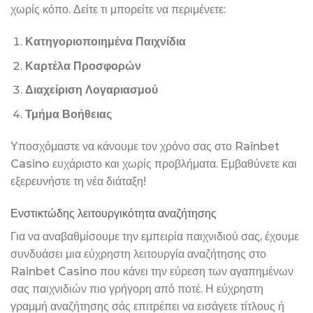
χωρίς κόπο. Δείτε τι μπορείτε να περιμένετε:
Κατηγοριοποιημένα Παιχνίδια
Καρτέλα Προσφορών
Διαχείριση Λογαριασμού
Τμήμα Βοήθειας
Υποσχόμαστε να κάνουμε τον χρόνο σας στο Rainbet
Casino ευχάριστο και χωρίς προβλήματα. Εμβαθύνετε και
εξερευνήστε τη νέα διάταξη!
Ενστικτώδης λειτουργικότητα αναζήτησης
Για να αναβαθμίσουμε την εμπειρία παιχνιδιού σας, έχουμε
συνδυάσει μια εύχρηστη λειτουργία αναζήτησης στο
Rainbet Casino που κάνει την εύρεση των αγαπημένων
σας παιχνιδιών πιο γρήγορη από ποτέ. Η εύχρηστη
γραμμή αναζήτησης σάς επιτρέπει να εισάγετε τίτλους ή