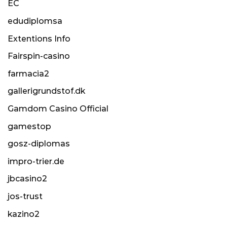
EC
edudiplomsa
Extentions Info
Fairspin-casino
farmacia2
gallerigrundstof.dk
Gamdom Casino Official
gamestop
gosz-diplomas
impro-trier.de
jbcasino2
jos-trust
kazino2