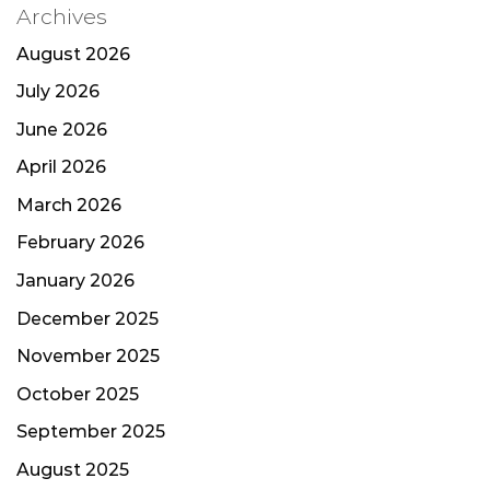
Archives
August 2026
July 2026
June 2026
April 2026
March 2026
February 2026
January 2026
December 2025
November 2025
October 2025
September 2025
August 2025