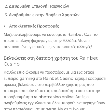
Διευρυμένη Επιλογή Παιχνιδιών
Αναβαθμίσεις στην Βοήθεια Χρηστών
Αποκλειστικές Προσφορές
Μαζί, αναλαμβάνουμε να κάνουμε το Rainbet Casino
πρώτη επιλογή ψυχαγωγίας στην Ελλάδα. Μείνετε
συντονισμένοι για αυτές τις εντυπωσιακές αλλαγές!
Βελτιώσεις στη διεπαφή χρήστη του Rainbet
Casino
Καθώς επιδιώκουμε να προσφέρουμε μια εξαιρετική
εμπειρία gaming στο Rainbet Casino, έχουμε εφαρμόσει
αρκετές βελτιώσεις στο περιβάλλον χρήστη μας που
προτεραιοποιούν τόσο στη αποδοτικότητα όσο και στην
προσβασιμότητα
rainbetcasino.online
. Αυτές οι
αναβαθμίσεις εγγυώνται ότι όλοι μπορούν να περιηγηθούν
στην πλατφόρμα μας με άνεση. Να σε τι έχουμε