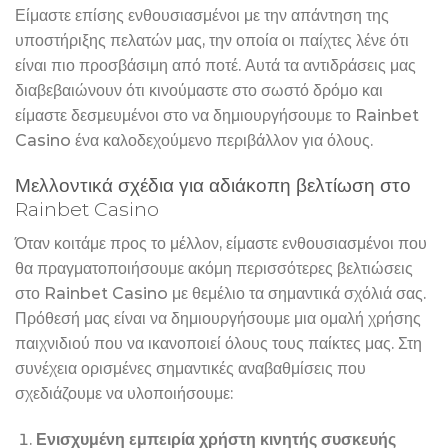
Είμαστε επίσης ενθουσιασμένοι με την απάντηση της
υποστήριξης πελατών μας, την οποία οι παίχτες λένε ότι
είναι πιο προσβάσιμη από ποτέ. Αυτά τα αντιδράσεις μας
διαβεβαιώνουν ότι κινούμαστε στο σωστό δρόμο και
είμαστε δεσμευμένοι στο να δημιουργήσουμε το Rainbet
Casino ένα καλοδεχούμενο περιβάλλον για όλους.
Μελλοντικά σχέδια για αδιάκοπη βελτίωση στο
Rainbet Casino
Όταν κοιτάμε προς το μέλλον, είμαστε ενθουσιασμένοι που
θα πραγματοποιήσουμε ακόμη περισσότερες βελτιώσεις
στο Rainbet Casino με θεμέλιο τα σημαντικά σχόλιά σας.
Πρόθεσή μας είναι να δημιουργήσουμε μια ομαλή χρήσης
παιχνιδιού που να ικανοποιεί όλους τους παίκτες μας. Στη
συνέχεια ορισμένες σημαντικές αναβαθμίσεις που
σχεδιάζουμε να υλοποιήσουμε:
Ενισχυμένη εμπειρία χρήστη κινητής συσκευής