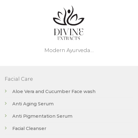
Modern Ayurveda....
Facial Care
Aloe Vera and Cucumber Face wash
Anti Aging Serum
Anti Pigmentation Serum
Facial Cleanser