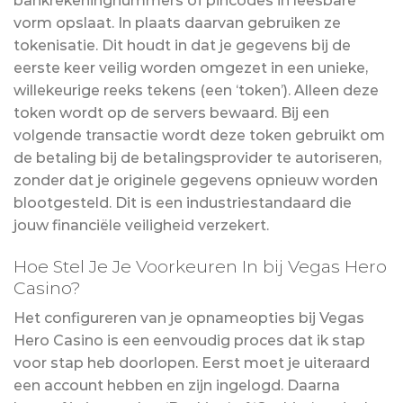
bankrekeningnummers of pincodes in leesbare
vorm opslaat. In plaats daarvan gebruiken ze
tokenisatie. Dit houdt in dat je gegevens bij de
eerste keer veilig worden omgezet in een unieke,
willekeurige reeks tekens (een ‘token’). Alleen deze
token wordt op de servers bewaard. Bij een
volgende transactie wordt deze token gebruikt om
de betaling bij de betalingsprovider te autoriseren,
zonder dat je originele gegevens opnieuw worden
blootgesteld. Dit is een industriestandaard die
jouw financiële veiligheid verzekert.
Hoe Stel Je Je Voorkeuren In bij Vegas Hero
Casino?
Het configureren van je opnameopties bij Vegas
Hero Casino is een eenvoudig proces dat ik stap
voor stap heb doorlopen. Eerst moet je uiteraard
een account hebben en zijn ingelogd. Daarna