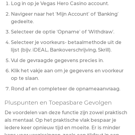
Log in op je Vegas Hero Casino account.
Navigeer naar het ‘Mijn Account’ of ‘Banking’
gedeelte.
Selecteer de optie ‘Opname’ of ‘Withdraw’.
Selecteer je voorkeurs- betaalmethode uit de
lijst (bijv. iDEAL, Bankoverschrijving, Skrill).
Vul de gevraagde gegevens precies in.
Klik het vakje aan om je gegevens en voorkeur
op te slaan.
Rond af en completeer de opnameaanvraag.
Pluspunten en Toepasbare Gevolgen
De voordelen van deze functie zijn zowel praktisch
als mentaal. Op het praktische vlak bespaar je
iedere keer opnieuw tijd en moeite. Er is minder