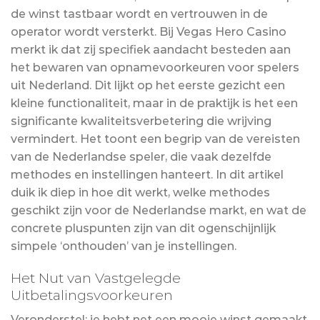
de winst tastbaar wordt en vertrouwen in de
operator wordt versterkt. Bij Vegas Hero Casino
merkt ik dat zij specifiek aandacht besteden aan
het bewaren van opnamevoorkeuren voor spelers
uit Nederland. Dit lijkt op het eerste gezicht een
kleine functionaliteit, maar in de praktijk is het een
significante kwaliteitsverbetering die wrijving
vermindert. Het toont een begrip van de vereisten
van de Nederlandse speler, die vaak dezelfde
methodes en instellingen hanteert. In dit artikel
duik ik diep in hoe dit werkt, welke methodes
geschikt zijn voor de Nederlandse markt, en wat de
concrete pluspunten zijn van dit ogenschijnlijk
simpele ‘onthouden’ van je instellingen.
Het Nut van Vastgelegde
Uitbetalingsvoorkeuren
Veronderstel: je hebt net een mooie winst gemaakt