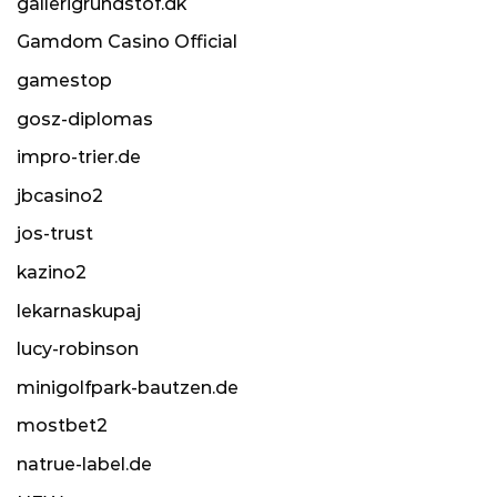
gallerigrundstof.dk
Gamdom Casino Official
gamestop
gosz-diplomas
impro-trier.de
jbcasino2
jos-trust
kazino2
lekarnaskupaj
lucy-robinson
minigolfpark-bautzen.de
mostbet2
natrue-label.de