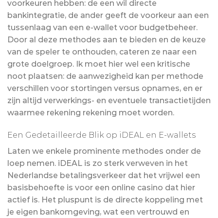
voorkeuren hebben: de een wil directe
bankintegratie, de ander geeft de voorkeur aan een
tussenlaag van een e-wallet voor budgetbeheer.
Door al deze methodes aan te bieden en de keuze
van de speler te onthouden, cateren ze naar een
grote doelgroep. Ik moet hier wel een kritische
noot plaatsen: de aanwezigheid kan per methode
verschillen voor stortingen versus opnames, en er
zijn altijd verwerkings- en eventuele transactietijden
waarmee rekening rekening moet worden.
Een Gedetailleerde Blik op iDEAL en E-wallets
Laten we enkele prominente methodes onder de
loep nemen. iDEAL is zo sterk verweven in het
Nederlandse betalingsverkeer dat het vrijwel een
basisbehoefte is voor een online casino dat hier
actief is. Het pluspunt is de directe koppeling met
je eigen bankomgeving, wat een vertrouwd en