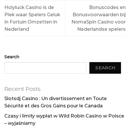
Holyluck Casino is de
Bonuscodes en
Plek waar Spelers Geluk
Bonusvoorwaarden bij
in Fortuin Omzetten in
NomaSpin Casino voor
Nederland
Nederlandse spelers
Search
SEARCH
Recent Posts
Slotsdj Casino : Un divertissement en Toute
Sécurité et des Gros Gains pour le Canada
Czasy i limity wypłat w Wild Robin Casino w Polsce
– wyjaśniamy