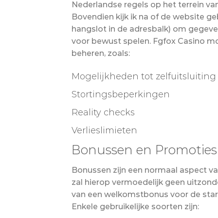
Nederlandse regels op het terrein van
Bovendien kijk ik na of de website geb
hangslot in de adresbalk) om gegevens
voor bewust spelen. Fgfox Casino mo
beheren, zoals:
Mogelijkheden tot zelfuitsluiting
Stortingsbeperkingen
Reality checks
Verlieslimieten
Bonussen en Promoties 
Bonussen zijn een normaal aspect van
zal hierop vermoedelijk geen uitzonde
van een welkomstbonus voor de start
Enkele gebruikelijke soorten zijn: