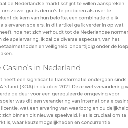
aal de Nederlandse markt schijnt te willen aanspreken
 om zowel gratis demo’s te proberen als over te
kent de kern van hun belofte, een combinatie die ik
s ervaren spelers. In dit artikel ga ik verder in op wat
heeft, hoe het zich verhoudt tot de Nederlandse normen
n de spelervaring. Ik zal de diverse aspecten, van het
 betaalmethoden en veiligheid, onpartijdig onder de loe
maken.
Casino’s in Nederland
 heeft een significante transformatie ondergaan sinds
Afstand (KOA) in oktober 2021. Deze wetsverandering 
ëerde de deur voor een gereguleerde omgeving voor
 speler was dit een verandering van internationale casin
icentie, wat een ervaring van waarborg en duidelijkhei
 zich binnen dit nieuwe speelveld. Het is cruciaal om te
kt is, waar keuzemogelijkheden en concurrentie