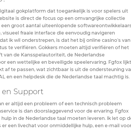
igitaal gokplatform dat toegankelijk is voor spelers uit
ebsite is direct de focus op een omvangrijke collectie
een groot aantal uiteenlopende softwareontwikkelaars
visueel fraaie interface die eenvoudig navigeren
at ik wil onderstrepen, is dat het bij online casino’s van
tus te verifiëren. Gokkers moeten altijd verifiëren of het
t van de Kansspelautoriteit, de Nederlandse
or een wettelijke en beveiligde speelervaring. Fgfox lijk
t af te passen, wat zichtbaar is uit de ondersteuning v
L en een helpdesk die de Nederlandse taal machtig is.
g en Support
 er altijd een probleem of een technisch probleem
service is dan doorslaggevend voor de ervaring. Fgfox
hulp in de Nederlandse taal moeten leveren. Ik let op d
er een livechat voor onmiddellijke hulp, een e-mail voo