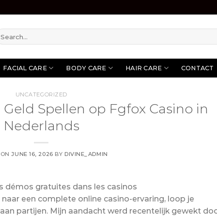
earch
r:
FACIAL CARE
BODY CARE
HAIR CARE
CONTACT
UNCATEGORIZED
 Geld Spellen op Fgfox Casino in
Nederlands
 ON
JUNE 16, 2026
BY
DIVINE_ADMIN
s naar een complete online casino-ervaring, loop je
an partijen. Mijn aandacht werd recentelijk gewekt do