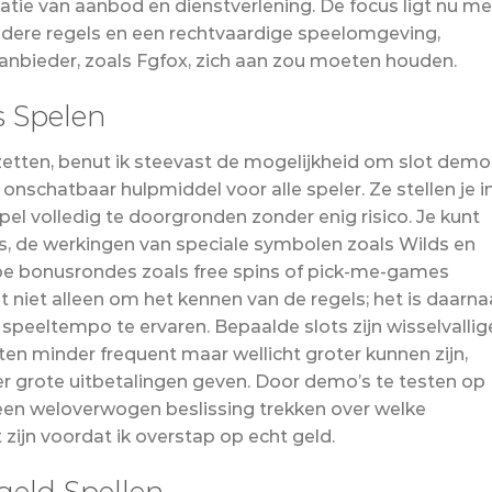
satie van aanbod en dienstverlening. De focus ligt nu me
eldere regels en een rechtvaardige speelomgeving,
anbieder, zoals Fgfox, zich aan zou moeten houden.
s Spelen
zetten, benut ik steevast de mogelijkheid om slot demo
n onschatbaar hulpmiddel voor alle speler. Ze stellen je i
l volledig te doorgronden zonder enig risico. Je kunt
s, de werkingen van speciale symbolen zoals Wilds en
hoe bonusrondes zoals free spins of pick-me-games
t niet alleen om het kennen van de regels; het is daarna
speeltempo te ervaren. Bepaalde slots zijn wisselvallig
ten minder frequent maar wellicht groter kunnen zijn,
er grote uitbetalingen geven. Door demo’s te testen op
 een weloverwogen beslissing trekken over welke
zijn voordat ik overstap op echt geld.
eld Spellen