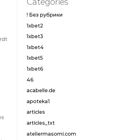
Categories
! Без рубрики
1xbet2
1xbet3
rdt
1xbet4
1xbet5
1xbet6
46
acabelle.de
apoteka1
articles
es
articles_txt
ateliermasomi.com