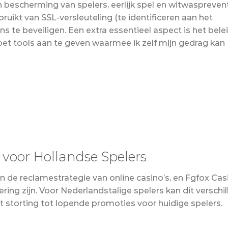
 bescherming van spelers, eerlijk spel en witwasprevent
ruikt van SSL-versleuteling (te identificeren aan het
 te beveiligen. Een extra essentieel aspect is het bele
et tools aan te geven waarmee ik zelf mijn gedrag kan
voor Hollandse Spelers
 de reclamestrategie van online casino’s, en Fgfox Cas
ring zijn. Voor Nederlandstalige spelers kan dit verschil
 storting tot lopende promoties voor huidige spelers.