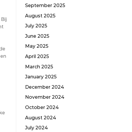
September 2025
August 2025
Bij
July 2025
nt
June 2025
May 2025
 de
een
April 2025
March 2025
January 2025
December 2024
November 2024
October 2024
jke
August 2024
July 2024