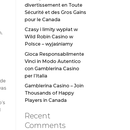
divertissement en Toute
Sécurité et des Gros Gains
pour le Canada
Czasy i limity wypłat w
,
Wild Robin Casino w
Polsce – wyjaśniamy
p
Gioca Responsabilmente
Vinci in Modo Autentico
con Gamblerina Casino
per l’Italia
 de
Gamblerina Casino – Join
was
Thousands of Happy
Players in Canada
o’s
d
Recent
Comments