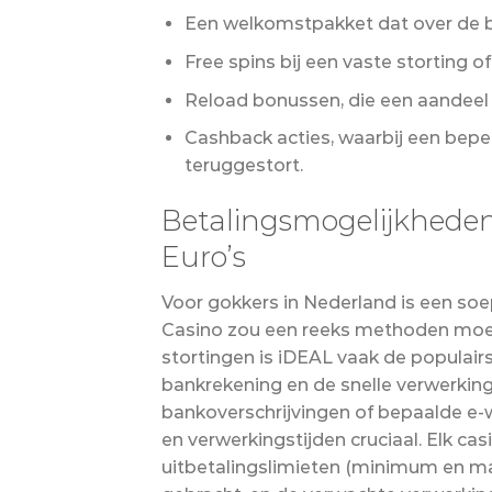
Een welkomstpakket dat over de b
Free spins bij een vaste storting 
Reload bonussen, die een aandeel 
Cashback acties, waarbij een bepe
teruggestort.
Betalingsmogelijkheden:
Euro’s
Voor gokkers in Nederland is een soep
Casino zou een reeks methoden moete
stortingen is iDEAL vaak de populai
bankrekening en de snelle verwerking
bankoverschrijvingen of bepaalde e-wa
en verwerkingstijden cruciaal. Elk casin
uitbetalingslimieten (minimum en m