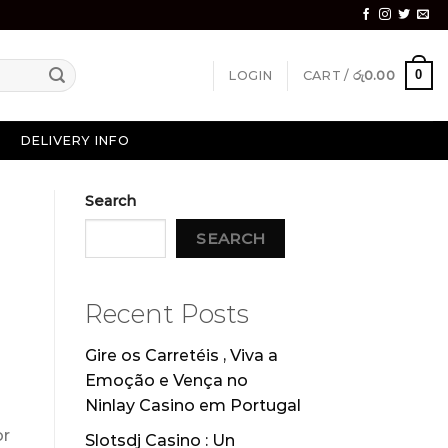
0
LOGIN
CART /
රු
0.00
DELIVERY INFO
Search
SEARCH
Recent Posts
Gire os Carretéis , Viva a
Emoção e Vença no
Ninlay Casino em Portugal
or
Slotsdj Casino : Un