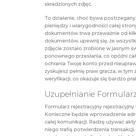
skradzionych zdjęć.
To działanie, choć bywa postrzegany
pieniędzy i wiarygodności całej stro
dokumentów trwa przeważnie od kilk
dokumentów, upewnij się, że wszystkie
zdjęcie zostało zrobione w jasnym 
ponownego przesłania, co opóźni cał
ochrania Twoje konto przed nieupr
zyskujesz pełnię praw gracza, w tym
weryfikacji, co okazuje się bardzo pr
Uzupełnianie Formularz
Formularz rejestracyjny rejestracyjn
Konieczne będzie wprowadzenie adresu
całej komunikacji. Radzę używać ak
niego trafią potwierdzenia transakcj