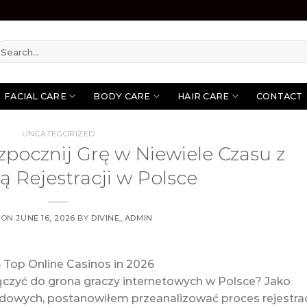
earch
r:
FACIAL CARE
BODY CARE
HAIR CARE
CONTACT
UNCATEGORIZED
zpocznij Grę w Niewiele Czasu z
ją Rejestracji w Polsce
 ON
JUNE 16, 2026
BY
DIVINE_ADMIN
ołączyć do grona graczy internetowych w Polsce? Jako
owych, postanowiłem przeanalizować proces rejestrac