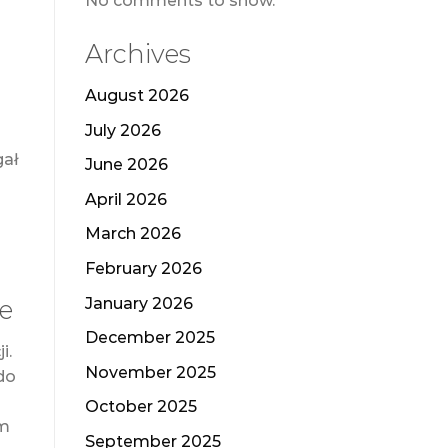
No comments to show.
Archives
August 2026
July 2026
gał
June 2026
April 2026
March 2026
February 2026
January 2026
e
December 2025
i.
November 2025
do
October 2025
em
September 2025