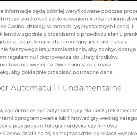
te informacje będą później weryfikowane podczas proc
ch może skutkować zablokowaniem konta i uniemożliw
x Casino, działają w ramach rygorystycznych licencji i
klientów zgodnie z przepisami o przeciwdziałaniu prani
dziesz też pole na kod promocyjny, jeśli taki masz z
danie fałszywego kraju zamieszkania, aby zdobyć dostęp
em regulaminu i doprowadza do utraty środków.
e trwa nie więcej niż dwie minuty, o ile masz
ką, aby dokładnie przepisać potrzebne dane.
bór Automatu i Fundamentalne
ami, wybór może być przytłaczający. Na początek zaleca
tami oprogramowania lub filtrować gry według kategor
ipskie przygody, mitologia nordycka czy filmowe
 Casino działa na tej samej zasadzie: określasz wysok