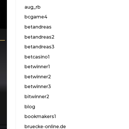
aug_rb
bcgame4
betandreas
betandreas2
betandreas3
betcasino1
betwinner1
betwinner2
betwinner3
bitwinner2
blog
bookmakers1
bruecke-online.de