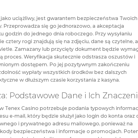
 jako uciążliwy, jest gwarantem bezpieczeństwa Twoich
ny. Przeprowadza się go jednorazowo, a akceptacja
u godzin do jednego dnia roboczego. Przy wysyłaniu
 cztery rogi znajdują się na zdjęciu, dane są czytelne, a
świetle. Zamazany lub przycięty dokument będzie wyma
ą proces. Weryfikacja skutecznie odstrasza oszustów i
awnionym dostępem. Po jej pozytywnym zakończeniu
 zdolność wypłaty wszystkich środków bez dalszych
aktyczne w dłuższym czasie korzystania z kasyna.
a: Podstawowe Dane i Ich Znaczeni
y w Tenex Casino potrzebuje podania typowych informacj
 e-mail, który będzie służył jako login do konta oraz 
tywnego i prywatnego adresu mailowego, ponieważ na
i, kody bezpieczeństwa i informacje o promocjach. Pot