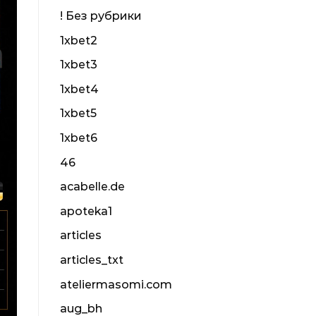
! Без рубрики
1xbet2
1xbet3
1xbet4
1xbet5
1xbet6
46
acabelle.de
apoteka1
articles
articles_txt
ateliermasomi.com
aug_bh