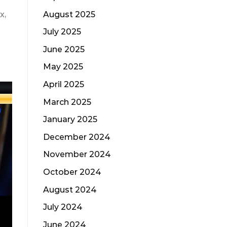
August 2025
x,
July 2025
June 2025
May 2025
April 2025
March 2025
January 2025
December 2024
November 2024
October 2024
August 2024
July 2024
June 2024