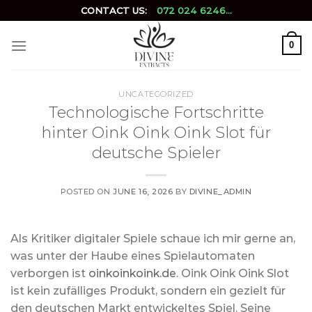
Skip
CONTACT US:
072 024 6246...
to
content
0
UNCATEGORIZED
Technologische Fortschritte
hinter Oink Oink Oink Slot für
deutsche Spieler
POSTED ON
JUNE 16, 2026
BY
DIVINE_ADMIN
Als Kritiker digitaler Spiele schaue ich mir gerne an,
was unter der Haube eines Spielautomaten
verborgen ist
oinkoinkoink.de
. Oink Oink Oink Slot
ist kein zufälliges Produkt, sondern ein gezielt für
den deutschen Markt entwickeltes Spiel. Seine