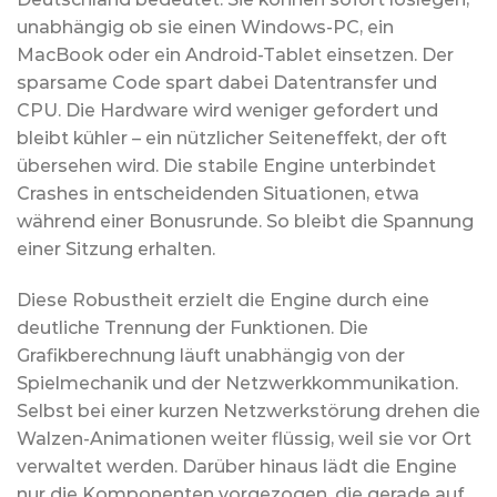
unabhängig ob sie einen Windows-PC, ein
MacBook oder ein Android-Tablet einsetzen. Der
sparsame Code spart dabei Datentransfer und
CPU. Die Hardware wird weniger gefordert und
bleibt kühler – ein nützlicher Seiteneffekt, der oft
übersehen wird. Die stabile Engine unterbindet
Crashes in entscheidenden Situationen, etwa
während einer Bonusrunde. So bleibt die Spannung
einer Sitzung erhalten.
Diese Robustheit erzielt die Engine durch eine
deutliche Trennung der Funktionen. Die
Grafikberechnung läuft unabhängig von der
Spielmechanik und der Netzwerkkommunikation.
Selbst bei einer kurzen Netzwerkstörung drehen die
Walzen-Animationen weiter flüssig, weil sie vor Ort
verwaltet werden. Darüber hinaus lädt die Engine
nur die Komponenten vorgezogen, die gerade auf