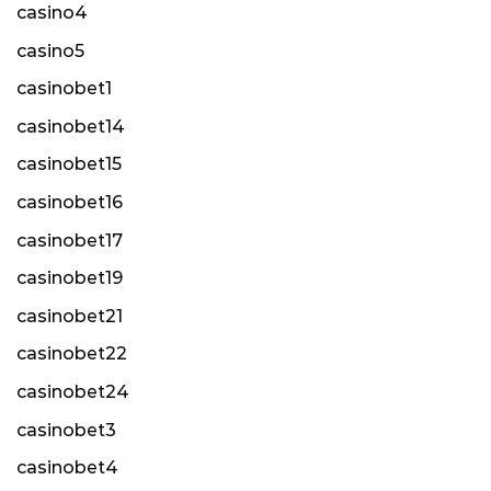
casino4
casino5
casinobet1
casinobet14
casinobet15
casinobet16
casinobet17
casinobet19
casinobet21
casinobet22
casinobet24
casinobet3
casinobet4