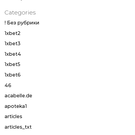
Categories
! Без рубрики
1xbet2
1xbet3
1xbet4
1xbet5
1xbet6
46
acabelle.de
apoteka1
articles
articles_txt