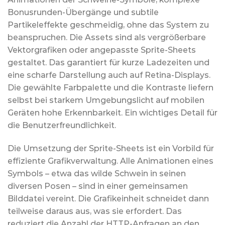
Bonusrunden-Übergänge und subtile
Partikeleffekte geschmeidig, ohne das System zu
beanspruchen. Die Assets sind als vergrößerbare
Vektorgrafiken oder angepasste Sprite-Sheets
gestaltet. Das garantiert für kurze Ladezeiten und
eine scharfe Darstellung auch auf Retina-Displays.
Die gewählte Farbpalette und die Kontraste liefern
selbst bei starkem Umgebungslicht auf mobilen
Geräten hohe Erkennbarkeit. Ein wichtiges Detail für
die Benutzerfreundlichkeit.
Die Umsetzung der Sprite-Sheets ist ein Vorbild für
effiziente Grafikverwaltung. Alle Animationen eines
Symbols – etwa das wilde Schwein in seinen
diversen Posen – sind in einer gemeinsamen
Bilddatei vereint. Die Grafikeinheit schneidet dann
teilweise daraus aus, was sie erfordert. Das
reduziert die Anzahl der HTTP-Anfragen an den