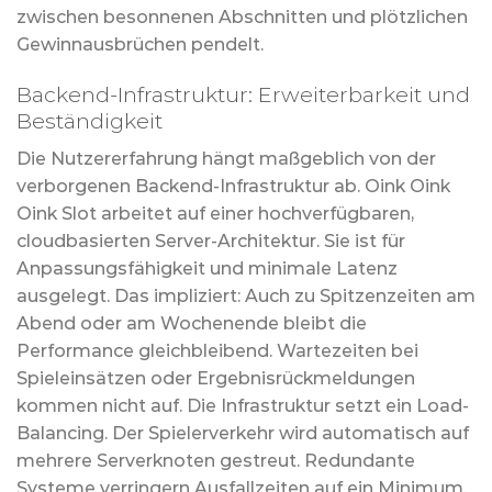
zwischen besonnenen Abschnitten und plötzlichen
Gewinnausbrüchen pendelt.
Backend-Infrastruktur: Erweiterbarkeit und
Beständigkeit
Die Nutzererfahrung hängt maßgeblich von der
verborgenen Backend-Infrastruktur ab. Oink Oink
Oink Slot arbeitet auf einer hochverfügbaren,
cloudbasierten Server-Architektur. Sie ist für
Anpassungsfähigkeit und minimale Latenz
ausgelegt. Das impliziert: Auch zu Spitzenzeiten am
Abend oder am Wochenende bleibt die
Performance gleichbleibend. Wartezeiten bei
Spieleinsätzen oder Ergebnisrückmeldungen
kommen nicht auf. Die Infrastruktur setzt ein Load-
Balancing. Der Spielerverkehr wird automatisch auf
mehrere Serverknoten gestreut. Redundante
Systeme verringern Ausfallzeiten auf ein Minimum.