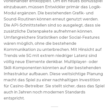
voneinander entkoppelt. Um ein neues Bonusspiel
einzubauen, müssen Entwickler primär das Logik-
Modul ergänzen. Die bestehenden Grafik- und
Sound-Routinen können erneut genutzt werden.
Die API-Schnittstellen sind so ausgelegt, dass sie
zusätzliche Datenpakete aufnehmen können.
Umfangreichere Statistiken oder Social-Features
wären möglich, ohne die bestehende
Kommunikation zu unterbrechen. Mit Hinsicht auf
Trends wie 5G mit extrem niedriger Latenz sind
völlig neue Elemente denkbar. Multiplayer- oder
Skill-Komponenten könnten auf der bestehenden
Infrastruktur aufbauen. Diese weitsichtige Planung
macht das Spiel zu einer nachhaltigen Investition
für Casino-Betreiber. Sie stellt sicher, dass das Spiel
auch in Jahren noch modernen Standards
entspricht.