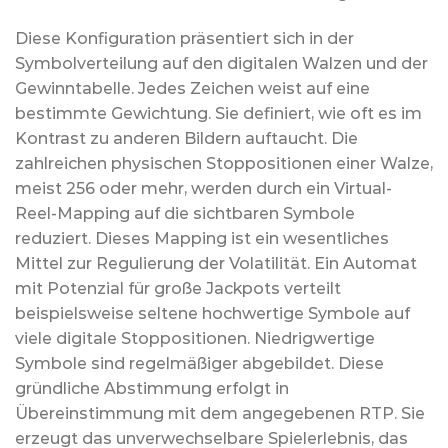
Diese Konfiguration präsentiert sich in der
Symbolverteilung auf den digitalen Walzen und der
Gewinntabelle. Jedes Zeichen weist auf eine
bestimmte Gewichtung. Sie definiert, wie oft es im
Kontrast zu anderen Bildern auftaucht. Die
zahlreichen physischen Stoppositionen einer Walze,
meist 256 oder mehr, werden durch ein Virtual-
Reel-Mapping auf die sichtbaren Symbole
reduziert. Dieses Mapping ist ein wesentliches
Mittel zur Regulierung der Volatilität. Ein Automat
mit Potenzial für große Jackpots verteilt
beispielsweise seltene hochwertige Symbole auf
viele digitale Stoppositionen. Niedrigwertige
Symbole sind regelmäßiger abgebildet. Diese
gründliche Abstimmung erfolgt in
Übereinstimmung mit dem angegebenen RTP. Sie
erzeugt das unverwechselbare Spielerlebnis, das