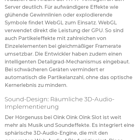
Server deutlich. Für aufwändigere Effekte wie
glühende Gewinnlinien oder explodierende
Symbole findet WebGL zum Einsatz. WebGL
verwendet direkt die Leistung der GPU. So sind
auch Partikeleffekte mit zahlreichen von
Einzelelementen bei gleichmäßiger Framerate
umsetzbar. Die Entwickler haben zudem einen
intelligenten Detailgrad-Mechanismus eingebaut.
Bei schwächeren Geräten vermindert er
automatisch die Partikelanzahl, ohne das optische
Kernerlebnis zu mindern.
Sound-Design: Räumliche 3D-Audio-
Implementierung
Der Hörgenuss bei Oink Oink Oink Slot ist weit
mehr als Musik und Soundeffekte. Es integriert eine
sphärische 3D-Audio-Engine, die mit den