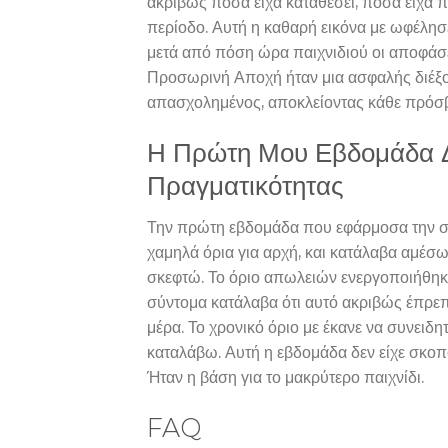
ακριβώς πόσα είχα καταθέσει, πόσα είχα πο
περίοδο. Αυτή η καθαρή εικόνα με ωφέλησε
μετά από πόση ώρα παιχνιδιού οι αποφάσε
Προσωρινή Αποχή ήταν μια ασφαλής διέξο
απασχολημένος, αποκλείοντας κάθε πρόσ
Η Πρώτη Μου Εβδομάδα Δ
Πραγματικότητας
Την πρώτη εβδομάδα που εφάρμοσα την στρ
χαμηλά όρια για αρχή, και κατάλαβα αμέσ
σκεφτώ. Το όριο απωλειών ενεργοποιήθηκ
σύντομα κατάλαβα ότι αυτό ακριβώς έπρεπε
μέρα. Το χρονικό όριο με έκανε να συνε
καταλάβω. Αυτή η εβδομάδα δεν είχε σκοπό
Ήταν η βάση για το μακρύτερο παιχνίδι.
FAQ