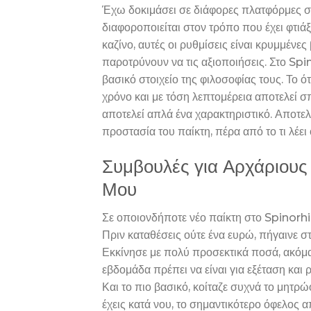
Έχω δοκιμάσει σε διάφορες πλατφόρμες σ
διαφοροποιείται στον τρόπο που έχει φτιά
καζίνο, αυτές οι ρυθμίσεις είναι κρυμμένες
παροτρύνουν να τις αξιοποιήσεις. Στο Spi
βασικό στοιχείο της φιλοσοφίας τους. Το ό
χρόνο και με τόση λεπτομέρεια αποτελεί σ
αποτελεί απλά ένα χαρακτηριστικό. Αποτελ
προστασία του παίκτη, πέρα από το τι λέει 
Συμβουλές για Αρχάριους
Μου
Σε οποιονδήποτε νέο παίκτη στο Spinorhi
Πριν καταθέσεις ούτε ένα ευρώ, πήγαινε σ
Εκκίνησε με πολύ προσεκτικά ποσά, ακόμα 
εβδομάδα πρέπει να είναι για εξέταση και 
Και το πιο βασικό, κοίταζε συχνά το μητρ
έχεις κατά νου, το σημαντικότερο όφελος α