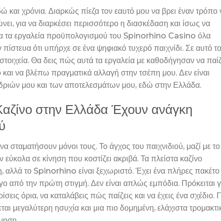
 και χρόνια. Διαρκώς πίεζα τον εαυτό μου να βρει έναν τρόπο 
νει, για να διαρκέσει περισσότερο η διασκέδαση και ίσως να
κα τα εργαλεία προϋπολογισμού του Spinorhino Casino όλα
πίστευα ότι υπήρχε σε ένα ψηφιακό τυχερό παιχνίδι. Σε αυτό τ
στοιχεία. Θα δεις πώς αυτά τα εργαλεία με καθοδήγησαν να παί
 και να βλέπω πραγματικά αλλαγή στην τσέπη μου. Δεν είναι
δριών μου και των αποτελεσμάτων μου, εδώ στην Ελλάδα.
 Καζίνο στην Ελλάδα Έχουν ανάγκη
ύ
α σταματήσουν μόνοι τους. Το άγχος του παιχνιδιού, μαζί με το
 εύκολα σε κίνηση που κοστίζει ακριβά. Τα πλείστα καζίνο
η, αλλά το Spinorhino είναι ξεχωριστό. Έχει ένα πλήρες πακέτο
ο από την πρώτη στιγμή. Δεν είναι απλώς εμπόδια. Πρόκειται γ
ις όρια, να καταλάβεις πώς παίζεις και να έχεις ένα σχέδιο. Γ
ται μεγαλύτερη ησυχία και μια πιο δομημένη, ελάχιστα τρομακτι
μηση.