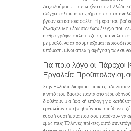
Ασχολούμαι online καζίνο στην Ελλάδα εδώ
ελέγχει καλύτερα τα χρήματα που καταναλώ
βγουν και κάποια οφέλη. Η μέρα που βρή
άλλαξαν. Μου έδωσαν έναν έλεγχο που δεν 
άρθρο γράφω απλά τι έζησα, με αναλυτικά 
με μυαλό, να αποσυμπιέζομαι περισσότερο
υπόθεση. Είναι απλά η αφήγηση των συνε
Για ποιο λόγο οι Πάροχοι
Εργαλεία Προϋπολογισμο
Στην Ελλάδα, διάφοροι παίκτες αδυνατούν ν
κινητό που βαστάς πάντα στο χέρι, οδηγούν
διαθέτουν μια βασική επιλογή για κατάθεσ
εργαλείων που βοηθούν τον υπεύθυνο τζόγ
ευφυή συστήματα που σου παρέχουν να ορίσε
εμάς τους Έλληνες παίκτες, αυτό συνεπάγε
ψυχαγωγία. Η σκέψη υπερτερεί την παρόρ