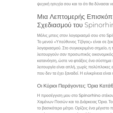
ψυχική ησυχία σου και το ότι θα δύνασαι ν
Μια Λεπτομερής Επισκόπ
Σχεδιασμού του Spinorhi
Μόλις μπεις στον λογαριασμό σου στο Spi
Το μενού «Υπεύθυνος Τζόγος» είναι σε ξεκ
λογαριασμού. Στο συγκεκριμένο σημείο, η
λειτουργούν σαν προσωπικός οικονομικός 
κατανόηση, ώστε να φτιάξεις ένα σύστημα π
λειτουργία είναι απλή, χωρίς πολύπλοκες ε
που δεν τα έχει ξαναδεί. Η ειλικρίνεια είναι
Οι Κύριοι Παράγοντες: Όρια Κατάθ
Η προσέγγιση μου στο Spinorhino στέκοντ
Χαμένων Ποσών και τα Διάρκειας Όρια. Το 
το βασικότερο μέτρο. Ορίζεις ένα μέγιστο