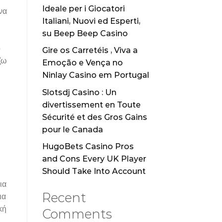
Ideale per i Giocatori
να
Italiani, Nuovi ed Esperti,
su Beep Beep Casino
ο
Gire os Carretéis , Viva a
ζω
Emoção e Vença no
Ninlay Casino em Portugal
Slotsdj Casino : Un
divertissement en Toute
Sécurité et des Gros Gains
pour le Canada
HugoBets Casino Pros
and Cons Every UK Player
Should Take Into Account
ια
Recent
ια
κή
Comments