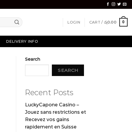
0
LOGIN
CART /
රු
0.00
DELIVERY INFO
Search
SEARCH
Recent Posts
LuckyCapone Casino –
Jouez sans restrictions et
Recevez vos gains
rapidement en Suisse