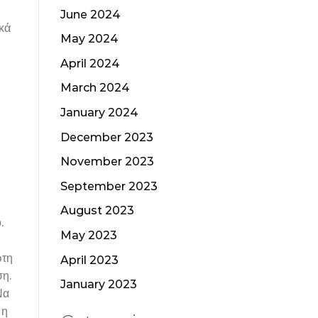
June 2024
ικά
May 2024
April 2024
March 2024
January 2024
December 2023
November 2023
September 2023
August 2023
.
May 2023
ώτη
April 2023
ση.
January 2023
Να
 η