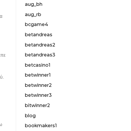
aug_bh
aug_rb
ια
bcgame4
betandreas
betandreas2
betandreas3
επε
betcasino1
betwinner1
ύ.
betwinner2
betwinner3
bitwinner2
blog
δω
bookmakers1