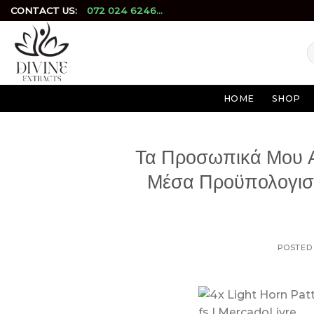
Skip
CONTACT US:
072 024 6246...
to
content
S
fo
HOME
SHOP
Τα Προσωπικά Μου 
Μέσα Προϋπολογισ
POSTED