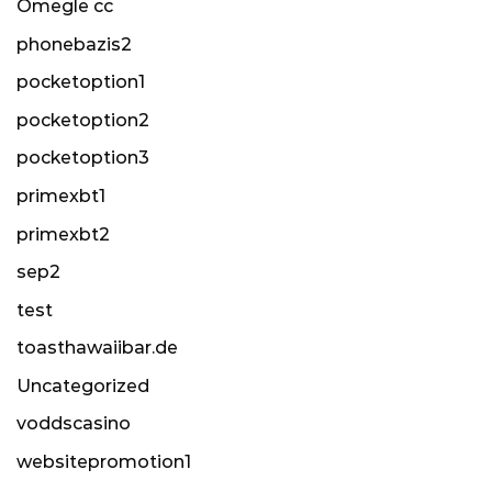
Omegle cc
phonebazis2
pocketoption1
pocketoption2
pocketoption3
primexbt1
primexbt2
sep2
test
toasthawaiibar.de
Uncategorized
voddscasino
websitepromotion1