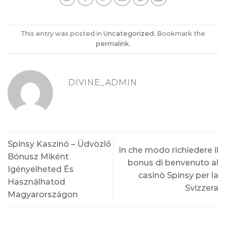
This entry was posted in
Uncategorized
. Bookmark the
permalink
.
DIVINE_ADMIN
Spinsy Kaszinó – Üdvözlő
In che modo richiedere il
Bónusz Miként
bonus di benvenuto al
Igényelheted És
casinò Spinsy per la
Használhatod
Svizzera
Magyarországon