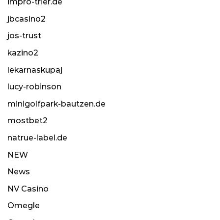
impro-trier.de
jbcasino2
jos-trust
kazino2
lekarnaskupaj
lucy-robinson
minigolfpark-bautzen.de
mostbet2
natrue-label.de
NEW
News
NV Casino
Omegle