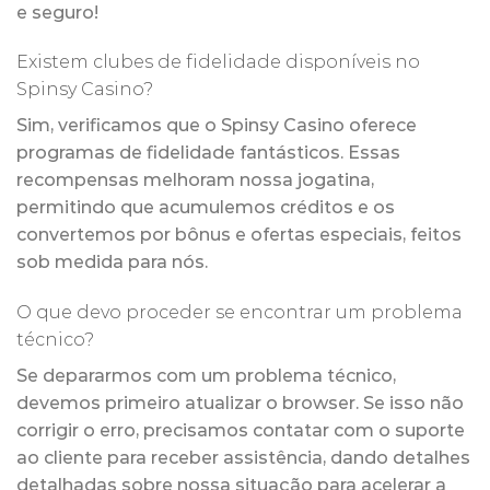
e seguro!
Existem clubes de fidelidade disponíveis no
Spinsy Casino?
Sim, verificamos que o Spinsy Casino oferece
programas de fidelidade fantásticos. Essas
recompensas melhoram nossa jogatina,
permitindo que acumulemos créditos e os
convertemos por bônus e ofertas especiais, feitos
sob medida para nós.
O que devo proceder se encontrar um problema
técnico?
Se depararmos com um problema técnico,
devemos primeiro atualizar o browser. Se isso não
corrigir o erro, precisamos contatar com o suporte
ao cliente para receber assistência, dando detalhes
detalhadas sobre nossa situação para acelerar a