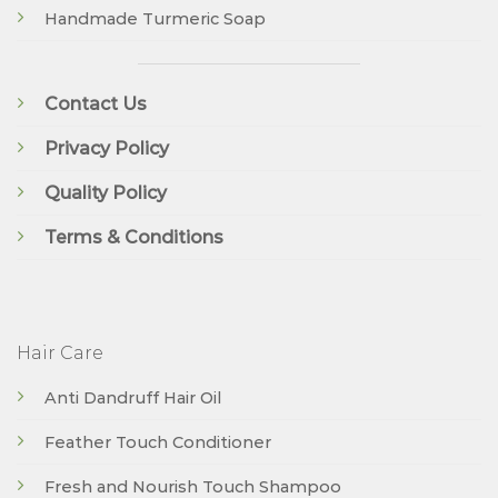
Handmade Turmeric Soap
Contact Us
Privacy Policy
Quality Policy
Terms & Conditions
Hair Care
Anti Dandruff Hair Oil
Feather Touch Conditioner
Fresh and Nourish Touch Shampoo