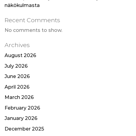
näkökulmasta
Recent Comments
No comments to show.
Archives
August 2026
July 2026
June 2026
April 2026
March 2026
February 2026
January 2026
December 2025