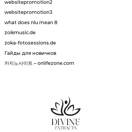
websitepromotion2
websitepromotion3
what does nlu mean 8
zoikmusic.de
zoka-fotosessions.de
Гайды для новичков
카지노사이트 – onlifezone.com