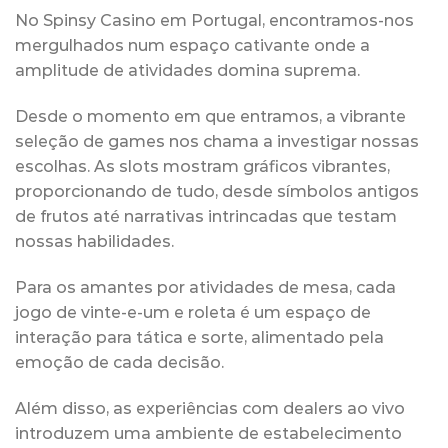
No Spinsy Casino em Portugal, encontramos-nos
mergulhados num espaço cativante onde a
amplitude de atividades domina suprema.
Desde o momento em que entramos, a vibrante
seleção de games nos chama a investigar nossas
escolhas. As slots mostram gráficos vibrantes,
proporcionando de tudo, desde símbolos antigos
de frutos até narrativas intrincadas que testam
nossas habilidades.
Para os amantes por atividades de mesa, cada
jogo de vinte-e-um e roleta é um espaço de
interação para tática e sorte, alimentado pela
emoção de cada decisão.
Além disso, as experiências com dealers ao vivo
introduzem uma ambiente de estabelecimento