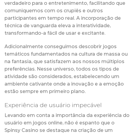
verdadeiro para o entretenimento, facilitando que
comuniquemos com os crupiês e outros
participantes em tempo real. A incorporação de
técnica de vanguarda eleva a interatividade,
transformando-a fácil de usar e excitante.
Adicionalmente conseguimos descobrir jogos
temáticos fundamentados na cultura de massa ou
na fantasia, que satisfazem aos nossos múltiplos
preferências. Nesse universo, todos os tipos de
atividade são considerados, estabelecendo um
ambiente cativante onde a inovação e a emoção
estão sempre em primeiro plano.
Experiência de usuário impecável
Levando em conta a importância da experiência do
usuário em jogos online, não é espanto que o
Spinsy Casino se destaque na criação de um