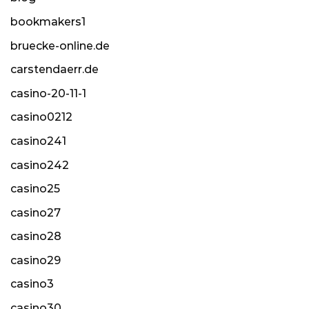
bookmakers1
bruecke-online.de
carstendaerr.de
casino-20-11-1
casino0212
casino241
casino242
casino25
casino27
casino28
casino29
casino3
casino30