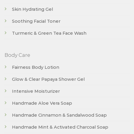
Skin Hydrating Gel
Soothing Facial Toner
Turmeric & Green Tea Face Wash
Body Care
Fairness Body Lotion
Glow & Clear Papaya Shower Gel
Intensive Moisturizer
Handmade Aloe Vera Soap
Handmade Cinnamon & Sandalwood Soap
Handmade Mint & Activated Charcoal Soap