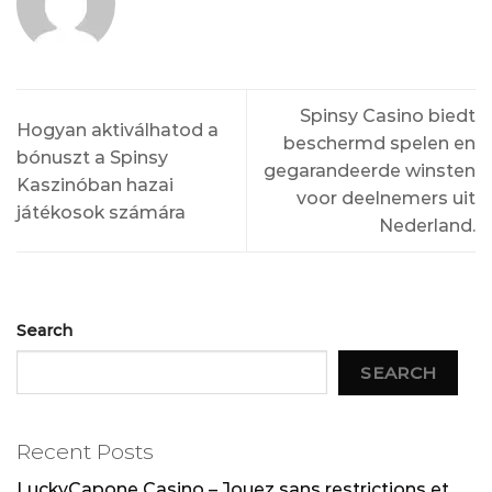
Spinsy Casino biedt
Hogyan aktiválhatod a
beschermd spelen en
bónuszt a Spinsy
gegarandeerde winsten
Kaszinóban hazai
voor deelnemers uit
játékosok számára
Nederland.
Search
SEARCH
Recent Posts
LuckyCapone Casino – Jouez sans restrictions et