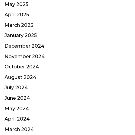
May 2025
April 2025
March 2025
January 2025
December 2024
November 2024
October 2024
August 2024
July 2024
June 2024
May 2024
April 2024
March 2024