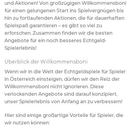
und Aktionen! Von großzügigen Willkommensboni
für einen gelungenen Start ins Spielvergnügen bis
hin zu fortlaufenden Aktionen, die für dauerhaften
Spielspaß garantieren – es gibt so viel zu
erforschen. Zusammen finden wir die besten
Angebote für ein noch besseres Echtgeld-
Spielerlebnis!
Überblick der Willkommensboni
Wenn wir in die Welt der Echtgeldspiele für Spieler
in Österreich einsteigen, dürfen wir den Reiz der
Willkommensboni nicht ignorieren. Diese
verlockenden Angebote sind darauf konzipiert,
unser Spielerlebnis von Anfang an zu verbessern!
Hier sind einige großartige Vorteile für Spieler, die
wir nutzen können: