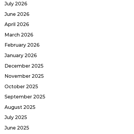
July 2026
June 2026
April 2026
March 2026
February 2026
January 2026
December 2025
November 2025
October 2025
September 2025
August 2025
July 2025
June 2025