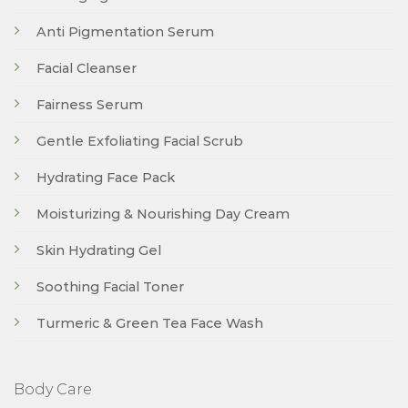
Anti Pigmentation Serum
Facial Cleanser
Fairness Serum
Gentle Exfoliating Facial Scrub
Hydrating Face Pack
Moisturizing & Nourishing Day Cream
Skin Hydrating Gel
Soothing Facial Toner
Turmeric & Green Tea Face Wash
Body Care