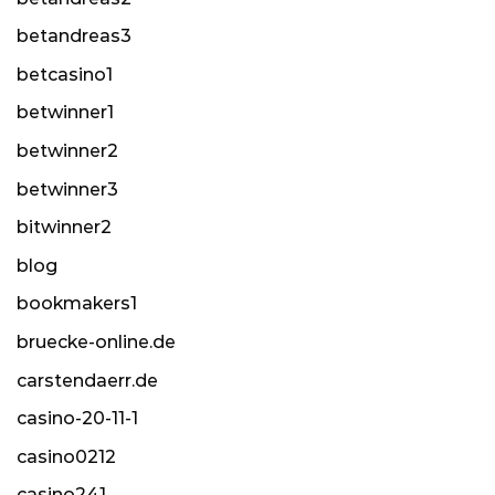
betandreas3
betcasino1
betwinner1
betwinner2
betwinner3
bitwinner2
blog
bookmakers1
bruecke-online.de
carstendaerr.de
casino-20-11-1
casino0212
casino241