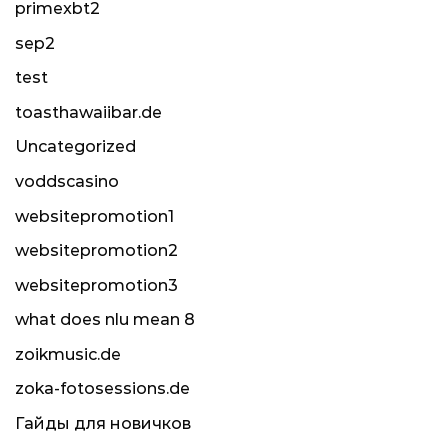
primexbt2
sep2
test
toasthawaiibar.de
Uncategorized
voddscasino
websitepromotion1
websitepromotion2
websitepromotion3
what does nlu mean 8
zoikmusic.de
zoka-fotosessions.de
Гайды для новичков