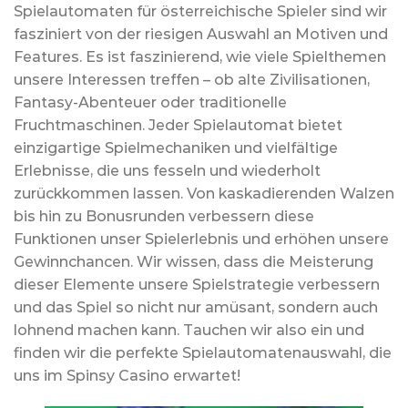
Spielautomaten für österreichische Spieler sind wir
fasziniert von der riesigen Auswahl an Motiven und
Features. Es ist faszinierend, wie viele Spielthemen
unsere Interessen treffen – ob alte Zivilisationen,
Fantasy-Abenteuer oder traditionelle
Fruchtmaschinen. Jeder Spielautomat bietet
einzigartige Spielmechaniken und vielfältige
Erlebnisse, die uns fesseln und wiederholt
zurückkommen lassen. Von kaskadierenden Walzen
bis hin zu Bonusrunden verbessern diese
Funktionen unser Spielerlebnis und erhöhen unsere
Gewinnchancen. Wir wissen, dass die Meisterung
dieser Elemente unsere Spielstrategie verbessern
und das Spiel so nicht nur amüsant, sondern auch
lohnend machen kann. Tauchen wir also ein und
finden wir die perfekte Spielautomatenauswahl, die
uns im Spinsy Casino erwartet!