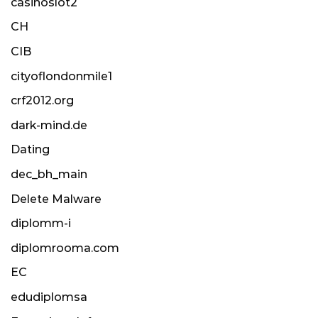
casinoslot2
CH
CIB
cityoflondonmile1
crf2012.org
dark-mind.de
Dating
dec_bh_main
Delete Malware
diplomm-i
diplomrooma.com
EC
edudiplomsa