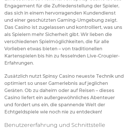
Engagement für die Zufriedenstellung der Spieler,
das sich in einem hervorragenden Kundendienst
und einer geschützten Gaming-Umgebung zeigt.
Das Casino ist zugelassen und kontrolliert, was uns
als Spielern mehr Sicherheit gibt. Wir lieben die
verschiedenen Spielmöglichkeiten, die für alle
Vorlieben etwas bieten – von traditionellen
Kartenspielen bis hin zu fesselnden Live-Croupier-
Erfahrungen.
Zusätzlich nutzt Spinsy Casino neueste Technik und
optimiert so unser Gamerlebnis auf jeglichen
Geräten. Ob zu daheim oder auf Reisen – dieses
Casino liefert ein außergewöhnliches Abenteuer
und fordert uns ein, die spannende Welt der
Echtgeldspiele wie noch nie zu entdecken!
Benutzererfahrung und Schnittstelle