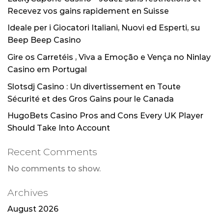
Recevez vos gains rapidement en Suisse
Ideale per i Giocatori Italiani, Nuovi ed Esperti, su
Beep Beep Casino
Gire os Carretéis , Viva a Emoção e Vença no Ninlay
Casino em Portugal
Slotsdj Casino : Un divertissement en Toute
Sécurité et des Gros Gains pour le Canada
HugoBets Casino Pros and Cons Every UK Player
Should Take Into Account
Recent Comments
No comments to show.
Archives
August 2026