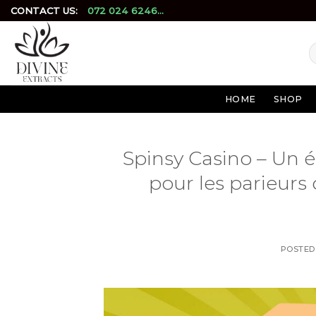
Skip
CONTACT US:
072 024 6246...
to
content
S
fo
HOME
SHOP
Spinsy Casino – Un 
pour les parieurs
POSTED