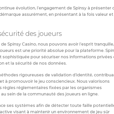
ontinue évolution, l’engagement de Spinsy à présenter 
 démarque assurément, en présentant à la fois valeur et
écurité des joueurs
s de Spinsy Casino, nous pouvons avoir l’esprit tranquille,
joueurs est une priorité absolue pour la plateforme. Spi
t sophistiquée pour sécuriser nos informations privées 
ion et la sécurité de nos données.
thodes rigoureuses de validation d’identité, contribua
 et à promouvoir le jeu consciencieux. Nous valorisons
 règles réglementaires fixées par les organismes
é au sein de la communauté des joueurs en ligne.
 ses systèmes afin de détecter toute faille potentiell
ctive visant à maintenir un environnement de jeu sûr