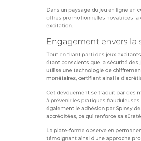
Dans un paysage du jeu en ligne en c
offres promotionnelles novatrices la
excitation.
Engagement envers la s
Tout en tirant parti des jeux excitant
étant conscients que la sécurité des 
utilise une technologie de chiffremen
monétaires, certifiant ainsi la discrét
Cet dévouement se traduit par des mé
à prévenir les pratiques frauduleuses
également le adhésion par Spinsy des
accréditées, ce qui renforce sa sûret
La plate-forme observe en permanence
témoignant ainsi d’une approche proa