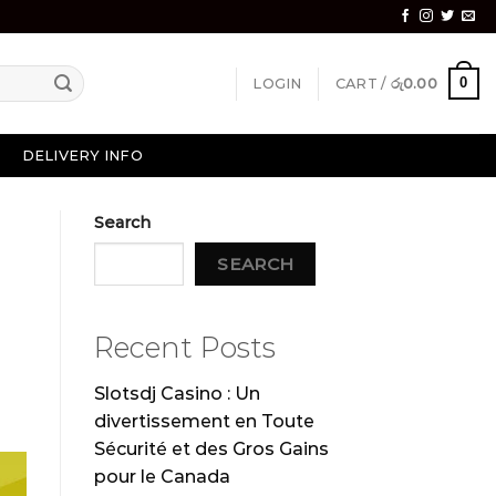
0
LOGIN
CART /
රු
0.00
DELIVERY INFO
Search
SEARCH
Recent Posts
Slotsdj Casino : Un
divertissement en Toute
Sécurité et des Gros Gains
pour le Canada