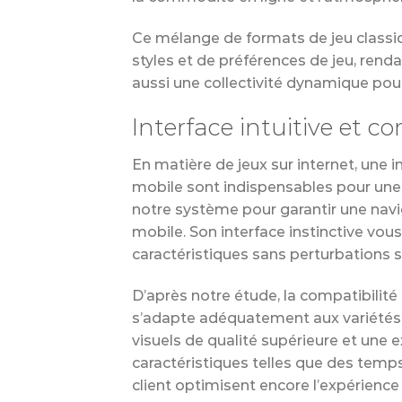
Ce mélange de formats de jeu classi
styles et de préférences de jeu, ren
aussi une collectivité dynamique pou
Interface intuitive et c
En matière de jeux sur internet, une i
mobile sont indispensables pour une
notre système pour garantir une navig
mobile. Son interface instinctive vou
caractéristiques sans perturbations s
D’après notre étude, la compatibilit
s’adapte adéquatement aux variétés d
visuels de qualité supérieure et un
caractéristiques telles que des temp
client optimisent encore l’expérience