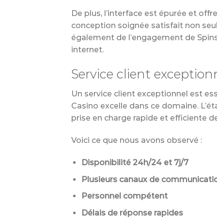
De plus, l’interface est épurée et off
conception soignée satisfait non se
également de l’engagement de Spinsy 
internet.
Service client exception
Un service client exceptionnel est es
Casino excelle dans ce domaine. L’é
prise en charge rapide et efficiente d
Voici ce que nous avons observé :
Disponibilité 24h/24 et 7j/7
Plusieurs canaux de communicati
Personnel compétent
Délais de réponse rapides