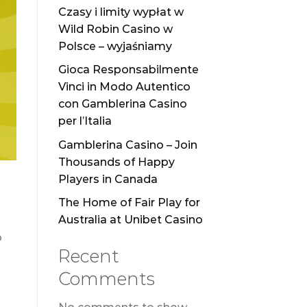
Czasy i limity wypłat w
Wild Robin Casino w
Polsce – wyjaśniamy
Gioca Responsabilmente
Vinci in Modo Autentico
con Gamblerina Casino
per l’Italia
Gamblerina Casino – Join
Thousands of Happy
Players in Canada
The Home of Fair Play for
Australia at Unibet Casino
o
Recent
Comments