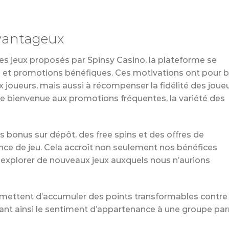
vantageux
é des jeux proposés par Spinsy Casino, la plateforme se
et promotions bénéfiques. Ces motivations ont pour b
joueurs, mais aussi à récompenser la fidélité des joue
e bienvenue aux promotions fréquentes, la variété des
s bonus sur dépôt, des free spins et des offres de
ce de jeu. Cela accroît non seulement nos bénéfices
 explorer de nouveaux jeux auxquels nous n’aurions
permettent d’accumuler des points transformables contre
ant ainsi le sentiment d’appartenance à une groupe pa