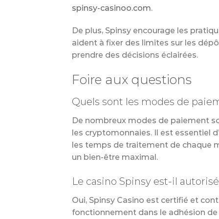
spinsy-casinoo.com
.
De plus, Spinsy encourage les pratiq
aident à fixer des limites sur les dép
prendre des décisions éclairées.
Foire aux questions
Quels sont les modes de paiem
De nombreux modes de paiement sont 
les cryptomonnaies. Il est essentiel
les temps de traitement de chaque m
un bien-être maximal.
Le casino Spinsy est-il autoris
Oui, Spinsy Casino est certifié et con
fonctionnement dans le adhésion de