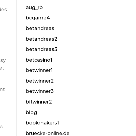
aug_rb
des
bcgame4
betandreas
betandreas2
betandreas3
betcasino1
nsy
et
betwinner1
betwinner2
nt
betwinner3
bitwinner2
blog
bookmakers1
e,
bruecke-online.de