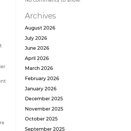
No comments to show.
Archives
August 2026
July 2026
t
June 2026
April 2026
ier
March 2026
February 2026
ent
January 2026
December 2025
November 2025
October 2025
re
September 2025