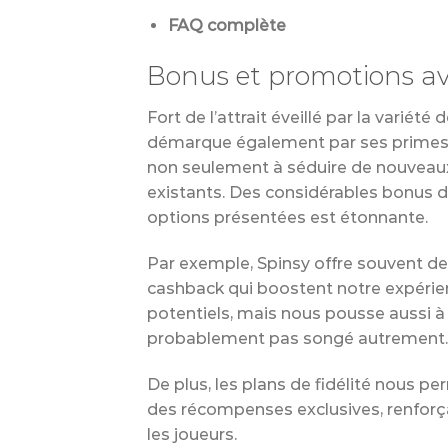
FAQ complète
Bonus et promotions a
Fort de l’attrait éveillé par la variét
démarque également par ses primes 
non seulement à séduire de nouveaux 
existants. Des considérables bonus d
options présentées est étonnante.
Par exemple, Spinsy offre souvent de
cashback qui boostent notre expérien
potentiels, mais nous pousse aussi à
probablement pas songé autrement.
De plus, les plans de fidélité nous 
des récompenses exclusives, renforç
les joueurs.