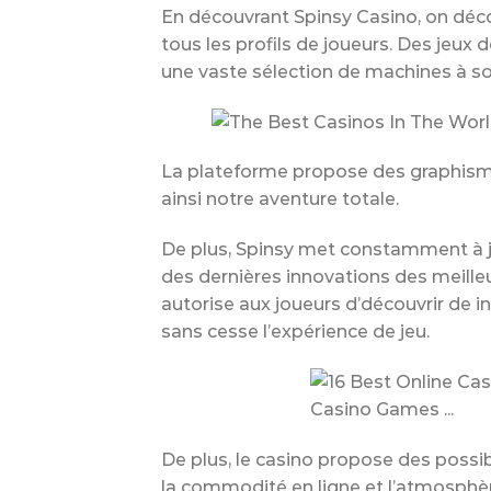
En découvrant Spinsy Casino, on déc
tous les profils de joueurs. Des jeux 
une vaste sélection de machines à sou
La plateforme propose des graphismes
ainsi notre aventure totale.
De plus, Spinsy met constamment à jo
des dernières innovations des meille
autorise aux joueurs d’découvrir de i
sans cesse l’expérience de jeu.
De plus, le casino propose des possibi
la commodité en ligne et l’atmosphèr