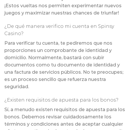
¡Estos vueltas nos permiten experimentar nuevos
juegos y maximizar nuestras chances de triunfar!
¿De qué manera verifico mi cuenta en Spinsy
Casino?
Para verificar tu cuenta, te pediremos que nos
proporciones un comprobante de identidad y
domicilio. Normalmente, bastará con subir
documentos como tu documento de identidad y
una factura de servicios públicos. No te preocupes;
es un proceso sencillo que refuerza nuestra
seguridad.
¿Existen requisitos de apuesta para los bonos?
Sí, a menudo existen requisitos de apuesta para los
bonos. Debemos revisar cuidadosamente los
términos y condiciones antes de aceptar cualquier