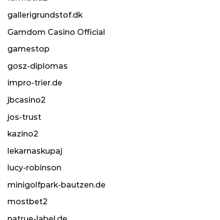
gallerigrundstof.dk
Gamdom Casino Official
gamestop
gosz-diplomas
impro-trier.de
jbcasino2
jos-trust
kazino2
lekarnaskupaj
lucy-robinson
minigolfpark-bautzen.de
mostbet2
natrue-label.de