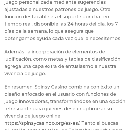
juego personalizada mediante sugerencias
ajustadas a nuestros patrones de juego. Otra
función destacable es el soporte por chat en
tiempo real, disponible las 24 horas del día, los 7
días de la semana, lo que asegura que
obtengamos ayuda cada vez que la necesitemos.
Además, la incorporación de elementos de
ludificación, como metas y tablas de clasificación,
agrega una capa extra de entusiasmo a nuestra
vivencia de juego.
En resumen, Spinsy Casino combina con éxito un
diseño enfocado en el usuario con funciones de
juego innovadoras, transformándose en una opción
refrescante para quienes desean optimizar su
vivencia de juego online
https://spinsycasinoo.org/es-es/
. Tanto si buscas