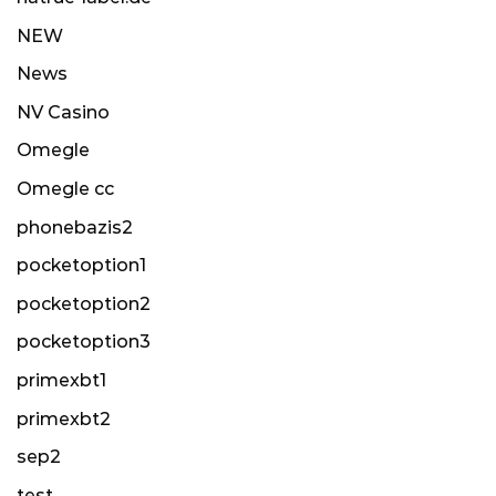
NEW
News
NV Casino
Omegle
Omegle cc
phonebazis2
pocketoption1
pocketoption2
pocketoption3
primexbt1
primexbt2
sep2
test