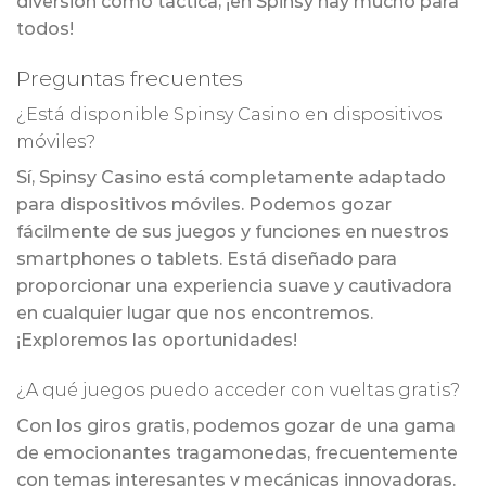
diversión como táctica, ¡en Spinsy hay mucho para
todos!
Preguntas frecuentes
¿Está disponible Spinsy Casino en dispositivos
móviles?
Sí, Spinsy Casino está completamente adaptado
para dispositivos móviles. Podemos gozar
fácilmente de sus juegos y funciones en nuestros
smartphones o tablets. Está diseñado para
proporcionar una experiencia suave y cautivadora
en cualquier lugar que nos encontremos.
¡Exploremos las oportunidades!
¿A qué juegos puedo acceder con vueltas gratis?
Con los giros gratis, podemos gozar de una gama
de emocionantes tragamonedas, frecuentemente
con temas interesantes y mecánicas innovadoras.