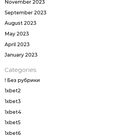
November 2023
September 2023
August 2023
May 2023
April 2023
January 2023
Categories
! Без рубрики
1xbet2
1xbet3
1xbet4
1xbet5
1xbet6