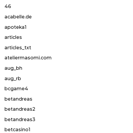
46
acabelle.de
apoteka1
articles
articles_txt
ateliermasomi.com
aug_bh
aug_rb
bcgame4
betandreas
betandreas2
betandreas3
betcasino1