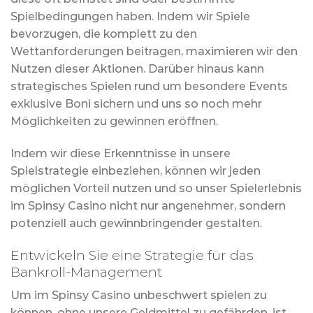
Spielbedingungen haben. Indem wir Spiele
bevorzugen, die komplett zu den
Wettanforderungen beitragen, maximieren wir den
Nutzen dieser Aktionen. Darüber hinaus kann
strategisches Spielen rund um besondere Events
exklusive Boni sichern und uns so noch mehr
Möglichkeiten zu gewinnen eröffnen.
Indem wir diese Erkenntnisse in unsere
Spielstrategie einbeziehen, können wir jeden
möglichen Vorteil nutzen und so unser Spielerlebnis
im Spinsy Casino nicht nur angenehmer, sondern
potenziell auch gewinnbringender gestalten.
Entwickeln Sie eine Strategie für das
Bankroll-Management
Um im Spinsy Casino unbeschwert spielen zu
können, ohne unsere Geldmittel zu gefährden, ist