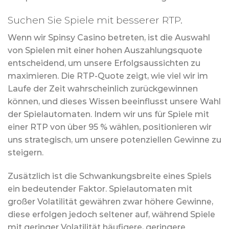
Suchen Sie Spiele mit besserer RTP.
Wenn wir Spinsy Casino betreten, ist die Auswahl
von Spielen mit einer hohen Auszahlungsquote
entscheidend, um unsere Erfolgsaussichten zu
maximieren. Die RTP-Quote zeigt, wie viel wir im
Laufe der Zeit wahrscheinlich zurückgewinnen
können, und dieses Wissen beeinflusst unsere Wahl
der Spielautomaten. Indem wir uns für Spiele mit
einer RTP von über 95 % wählen, positionieren wir
uns strategisch, um unsere potenziellen Gewinne zu
steigern.
Zusätzlich ist die Schwankungsbreite eines Spiels
ein bedeutender Faktor. Spielautomaten mit
großer Volatilität gewähren zwar höhere Gewinne,
diese erfolgen jedoch seltener auf, während Spiele
mit geringer Volatilität häufigere, geringere