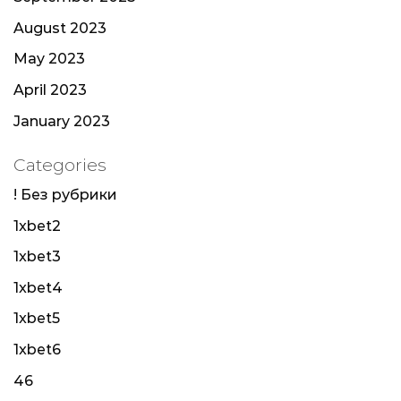
August 2023
May 2023
April 2023
January 2023
Categories
! Без рубрики
1xbet2
1xbet3
1xbet4
1xbet5
1xbet6
46