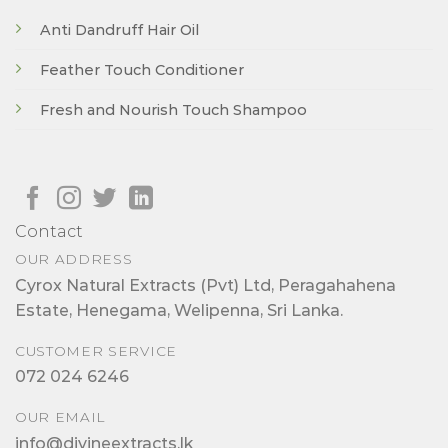
Anti Dandruff Hair Oil
Feather Touch Conditioner
Fresh and Nourish Touch Shampoo
Contact
OUR ADDRESS
Cyrox Natural Extracts (Pvt) Ltd, Peragahahena
Estate, Henegama, Welipenna, Sri Lanka.
CUSTOMER SERVICE
072 024 6246
OUR EMAIL
info@divineextracts.lk