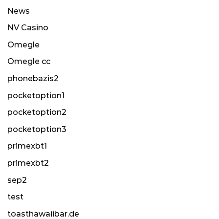
News
NV Casino
Omegle
Omegle cc
phonebazis2
pocketoption1
pocketoption2
pocketoption3
primexbt1
primexbt2
sep2
test
toasthawaiibar.de