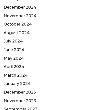
December 2024
November 2024
October 2024
August 2024
July 2024
June 2024
May 2024
April 2024
March 2024
January 2024
December 2023
November 2023
September 2023