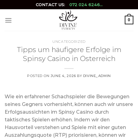
Skip
CONTACT US:
072 024 6246...
to
content
0
UNCATEGORIZED
Tipps um häufigere Erfolge im
Spinsy Casino in Österreich
POSTED ON
JUNE 4, 2026
BY
DIVINE_ADMIN
Wie ein erfahrener Schachspieler die Bewegungen
seines Gegners vorhersieht, können auch wir unsere
Erfolgsaussichten im Spinsy Casino durch
taktisches Spielen erhöhen. Indem wir den
Hausvorteil verstehen und Spiele mit einer guten
Auszahlungsquote (RTP) priorisieren, können wir