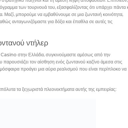
 στρατηγικό παιχνίδι και τη άμεση λήψη αποφάσεων. Επιπλέον,
γραμμα των τουρνουά του, εξασφαλίζοντας ότι υπάρχει πάντα κ
α. Μαζί, μπορούμε να εμβαθύνουμε σε μια ζωντανή κοινότητα,
καθώς ανταγωνιζόμαστε για δόξα και έπαθλα σε αυτές τις
ωντανού ντήλερ
 Casino στην Ελλάδα, συγκινούμαστε αμέσως από την
υ παρουσιάζει τον αίσθηση ενός ζωντανού καζίνο άμεσα στις
μόσφαιρα προάγει μια αύρα ρεαλισμού που είναι περίπλοκο να
πόλυτα τα ξεχωριστά πλεονεκτήματα αυτής της εμπειρίας: