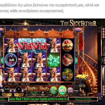
ριβάλλον όχι μόνο βελτιώνει την ευχαρίστησή μας, αλλά και
άνοντας κάθε συνεδρίαση συναρπαστική.