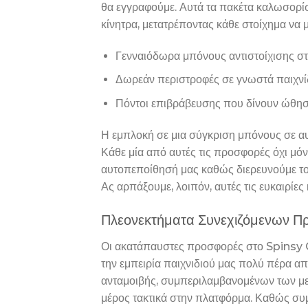
θα εγγραφούμε. Αυτά τα πακέτα καλωσορί
κίνητρα, μετατρέποντας κάθε στοίχημα να μ
Γενναιόδωρα μπόνους αντιστοίχισης στι
Δωρεάν περιστροφές σε γνωστά παιχν
Πόντοι επιβράβευσης που δίνουν ώθηση
Η εμπλοκή σε μια σύγκριση μπόνους σε αυ
Κάθε μία από αυτές τις προσφορές όχι μόν
αυτοπεποίθησή μας καθώς διερευνούμε το
Ας αρπάξουμε, λοιπόν, αυτές τις ευκαιρίες
Πλεονεκτήματα Συνεχιζόμενων 
Οι ακατάπαυστες προσφορές στο Spinsy 
την εμπειρία παιχνιδιού μας πολύ πέρα α
ανταμοιβής, συμπεριλαμβανομένων των με
μέρος τακτικά στην πλατφόρμα. Καθώς συ