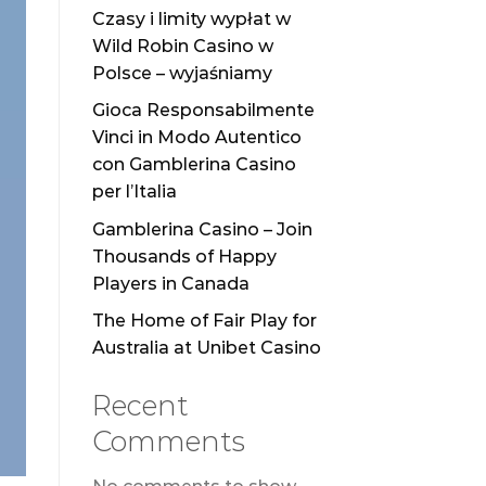
Czasy i limity wypłat w
Wild Robin Casino w
Polsce – wyjaśniamy
Gioca Responsabilmente
Vinci in Modo Autentico
con Gamblerina Casino
per l’Italia
Gamblerina Casino – Join
Thousands of Happy
Players in Canada
The Home of Fair Play for
Australia at Unibet Casino
Recent
Comments