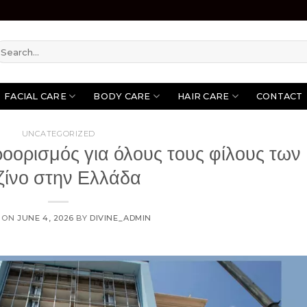
earch
r:
FACIAL CARE
BODY CARE
HAIR CARE
CONTACT
UNCATEGORIZED
οορισμός για όλους τους φίλους των
ζίνο στην Ελλάδα
 ON
JUNE 4, 2026
BY
DIVINE_ADMIN