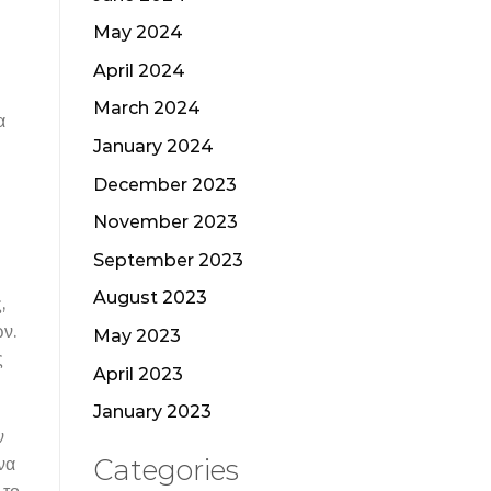
May 2024
April 2024
March 2024
α
January 2024
December 2023
November 2023
September 2023
August 2023
,
ν.
May 2023
ς
April 2023
January 2023
ν
Categories
να