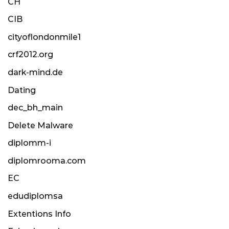
CH
CIB
cityoflondonmile1
crf2012.org
dark-mind.de
Dating
dec_bh_main
Delete Malware
diplomm-i
diplomrooma.com
EC
edudiplomsa
Extentions Info