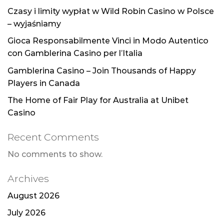
Czasy i limity wypłat w Wild Robin Casino w Polsce
– wyjaśniamy
Gioca Responsabilmente Vinci in Modo Autentico
con Gamblerina Casino per l’Italia
Gamblerina Casino – Join Thousands of Happy
Players in Canada
The Home of Fair Play for Australia at Unibet
Casino
Recent Comments
No comments to show.
Archives
August 2026
July 2026