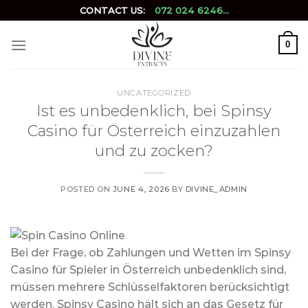
Skip
CONTACT US:
072 024 6246...
to
content
0
UNCATEGORIZED
Ist es unbedenklich, bei Spinsy
Casino für Österreich einzuzahlen
und zu zocken?
POSTED ON
JUNE 4, 2026
BY
DIVINE_ADMIN
Bei der Frage, ob Zahlungen und Wetten im Spinsy
Casino für Spieler in Österreich unbedenklich sind,
müssen mehrere Schlüsselfaktoren berücksichtigt
werden. Spinsy Casino hält sich an das Gesetz für