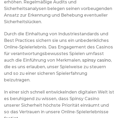
erhöhen. Regelmäßige Audits und
Sicherheitsanalysen belegen seinen vorbeugenden
Ansatz zur Erkennung und Behebung eventueller
Sicherheitslücken.
Durch die Einhaltung von Industriestandards und
Best Practices sichern sie uns ein unbedenkliches
Online-Spielerlebnis. Das Engagement des Casinos
für verantwortungsbewusstes Spielen umfasst
auch die Einführung von Merkmalen,
spinsy casino
,
die es uns erlauben, unser Spielweise zu steuern
und so zu einer sicheren Spielerfahrung
beizutragen.
In einer sich schnell entwickelnden digitalen Welt ist
es beruhigend zu wissen, dass Spinsy Casino
unserer Sicherheit höchste Priorität einräumt und
so das Vertrauen in unsere Online-Spielerlebnisse