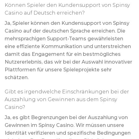
Können Spieler den Kundensupport von Spinsy
Casino auf Deutsch erreichen?
Ja, Spieler können den Kundensupport von Spinsy
Casino auf der deutschen Sprache erreichen. Die
mehrsprachigen Support-Teams gewährleisten
eine effiziente Kommunikation und unterstreichen
damit das Engagement für ein bestmögliches
Nutzererlebnis, das wir bei der Auswahl innovativer
Plattformen für unsere Spieleprojekte sehr
schätzen.
Gibt es irgendwelche Einschränkungen bei der
Auszahlung von Gewinnen aus dem Spinsy
Casino?
Ja, es gibt Begrenzungen bei der Auszahlung von
Gewinnen im Spinsy Casino. Wir müssen unsere
Identität verifizieren und spezifische Bedingungen