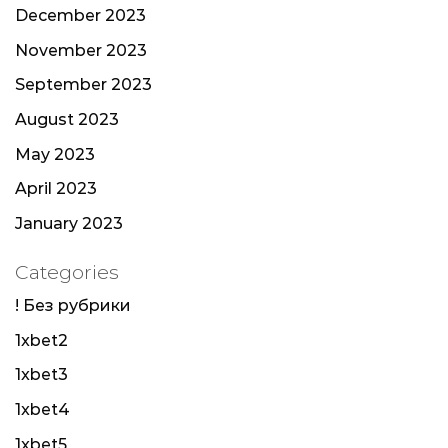
December 2023
November 2023
September 2023
August 2023
May 2023
April 2023
January 2023
Categories
! Без рубрики
1xbet2
1xbet3
1xbet4
1xbet5