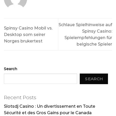
Schlaue Spielhinweise auf
Spinsy Casino Mobil vs.
Spinsy Casino:
Desktop som seirer
Spielempfehlungen für
Norges brukertest
belgische Spieler
Search
SEARCH
Recent Posts
Slotsdj Casino : Un divertissement en Toute
Sécurité et des Gros Gains pour le Canada