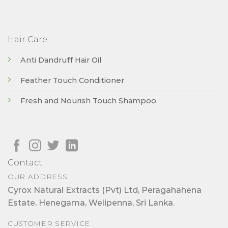
Hair Care
Anti Dandruff Hair Oil
Feather Touch Conditioner
Fresh and Nourish Touch Shampoo
Contact
OUR ADDRESS
Cyrox Natural Extracts (Pvt) Ltd, Peragahahena
Estate, Henegama, Welipenna, Sri Lanka.
CUSTOMER SERVICE