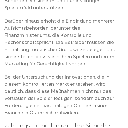
Behörden ein sicheres und durchsichtiges
Spielumfeld unterstützen.
Darüber hinaus erhöht die Einbindung mehrerer
Aufsichtsbehörden, darunter des
Finanzministeriums, die Kontrolle und
Rechenschaftspflicht. Die Betreiber müssen die
Einhaltung moralischer Grundsätze belegen und
sicherstellen, dass sie in ihren Spielen und ihrem
Marketing für Gerechtigkeit sorgen.
Bei der Untersuchung der Innovationen, die in
diesem kontrollierten Markt entstehen, wird
deutlich, dass diese Maßnahmen nicht nur das
Vertrauen der Spieler festigen, sondern auch zur
Förderung einer nachhaltigen Online-Casino-
Branche in Österreich mitwirken.
Zahlungsmethoden und ihre Sicherheit