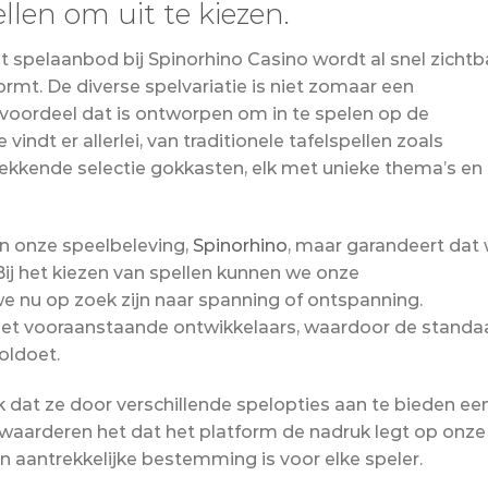
llen om uit te kiezen.
 spelaanbod bij Spinorhino Casino wordt al snel zichtb
ormt. De diverse spelvariatie is niet zomaar een
h voordeel dat is ontworpen om in te spelen op de
indt er allerlei, van traditionele tafelspellen zoals
wekkende selectie gokkasten, elk met unieke thema’s en
en onze speelbeleving,
Spinorhino
, maar garandeert dat
Bij het kiezen van spellen kunnen we onze
nu op zoek zijn naar spanning of ontspanning.
et vooraanstaande ontwikkelaars, waardoor de standa
oldoet.
jk dat ze door verschillende spelopties aan te bieden ee
waarderen het dat het platform de nadruk legt op onze
n aantrekkelijke bestemming is voor elke speler.