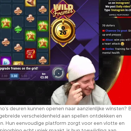
sino’s deuren kunnen openen naar aanzienlijke winsten? B
gebreide verscheidenheid aan spellen ontdekken en
n. Hun eenvoudige platform zorgt voor een vlotte en
inorhino echt uniek maakt, is hun toewijding aan