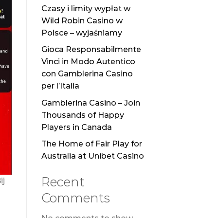
Czasy i limity wypłat w
Wild Robin Casino w
Polsce – wyjaśniamy
Gioca Responsabilmente
Vinci in Modo Autentico
con Gamblerina Casino
per l’Italia
Gamblerina Casino – Join
Thousands of Happy
Players in Canada
The Home of Fair Play for
Australia at Unibet Casino
Recent
ij
Comments