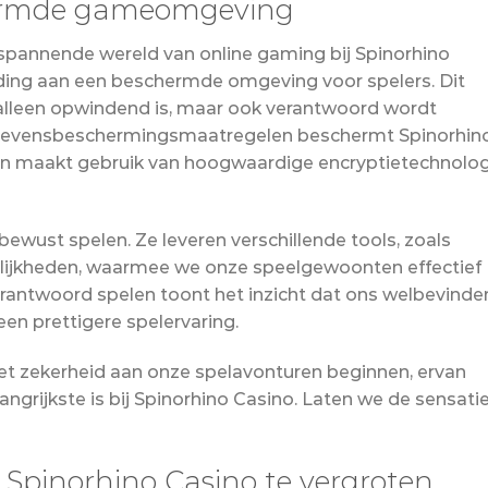
ermde gameomgeving
spannende wereld van online gaming bij Spinorhino
ijding aan een beschermde omgeving voor spelers. Dit
 alleen opwindend is, maar ook verantwoord wordt
egevensbeschermingsmaatregelen beschermt Spinorhin
en maakt gebruik van hoogwaardige encryptietechnolog
bewust spelen. Ze leveren verschillende tools, zoals
gelijkheden, waarmee we onze speelgewoonten effectief
antwoord spelen toont het inzicht dat ons welbevinde
een prettigere spelervaring.
 zekerheid aan onze spelavonturen beginnen, ervan
angrijkste is bij Spinorhino Casino. Laten we de sensati
j Spinorhino Casino te vergroten