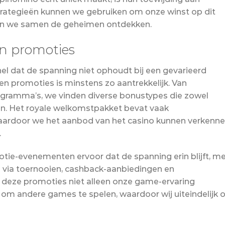
strategieën kunnen we gebruiken om onze winst op dit
ten we samen de geheimen ontdekken.
en promoties
nel dat de spanning niet ophoudt bij een gevarieerd
n promoties is minstens zo aantrekkelijk. Van
ogramma’s, we vinden diverse bonustypes die zowel
en. Het royale welkomstpakket bevat vaak
waardoor we het aanbod van het casino kunnen verkenn
.
ie-evenementen ervoor dat de spanning erin blijft, m
 via toernooien, cashback-aanbiedingen en
deze promoties niet alleen onze game-ervaring
om andere games te spelen, waardoor wij uiteindelijk 