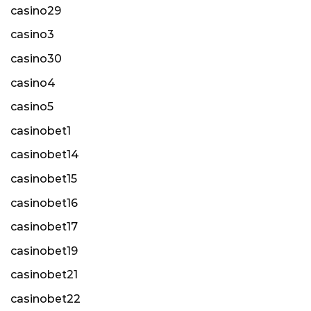
casino29
casino3
casino30
casino4
casino5
casinobet1
casinobet14
casinobet15
casinobet16
casinobet17
casinobet19
casinobet21
casinobet22