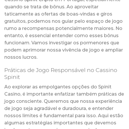
quando se trata de bônus. Ao aproveitar
taticamente as ofertas de boas-vindas e giros
gratuitos, podemos nos guiar pelo espaço de jogo
rumo a recompensas potencialmente maiores. No
entanto, é essencial entender como esses bônus
funcionam. Vamos investigar os pormenores que
podem aprimorar nossa vivência de jogo e ampliar
nossos lucros.
Práticas de Jogo Responsável no Cassino
Spinit
Ao explorar as empolgantes opções do Spinit
Casino, é importante enfatizar também práticas de
jogo consciente. Queremos que nossa experiência
de jogo seja agradável e duradoura, e entender
nossos limites é fundamental para isso. Aqui estão
algumas estratégias importantes que devemos