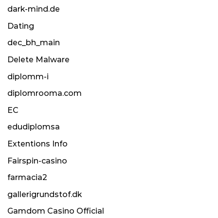
dark-mind.de
Dating
dec_bh_main
Delete Malware
diplomm-i
diplomrooma.com
EC
edudiplomsa
Extentions Info
Fairspin-casino
farmacia2
gallerigrundstof.dk
Gamdom Casino Official