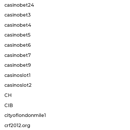
casinobet24
casinobet3
casinobet4
casinobet5
casinobet6
casinobet7
casinobet9
casinoslot1
casinoslot2
CH
CIB
cityoflondonmile1
crf2012.org