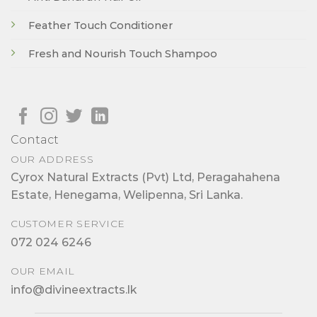
Feather Touch Conditioner
Fresh and Nourish Touch Shampoo
Contact
OUR ADDRESS
Cyrox Natural Extracts (Pvt) Ltd, Peragahahena
Estate, Henegama, Welipenna, Sri Lanka.
CUSTOMER SERVICE
072 024 6246
OUR EMAIL
info@divineextracts.lk