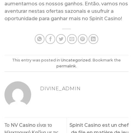
aumentamos os nossos ganhos. Então, vamos nos
aventurar nestas ofertas sazonais e usufruir a
oportunidade para ganhar mais no Spinit Casino!
This entry was posted in
Uncategorized
. Bookmark the
permalink
.
DIVINE_ADMIN
Το NV Casino είναι το
Spinit Casino est un chef
Ηλεκτρονικό Καζίνο με τις
de file en matière de jeu