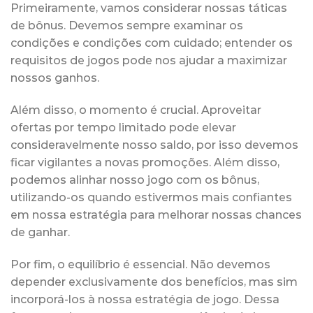
Primeiramente, vamos considerar nossas táticas
de bônus. Devemos sempre examinar os
condições e condições com cuidado; entender os
requisitos de jogos pode nos ajudar a maximizar
nossos ganhos.
Além disso, o momento é crucial. Aproveitar
ofertas por tempo limitado pode elevar
consideravelmente nosso saldo, por isso devemos
ficar vigilantes a novas promoções. Além disso,
podemos alinhar nosso jogo com os bônus,
utilizando-os quando estivermos mais confiantes
em nossa estratégia para melhorar nossas chances
de ganhar.
Por fim, o equilíbrio é essencial. Não devemos
depender exclusivamente dos benefícios, mas sim
incorporá-los à nossa estratégia de jogo. Dessa