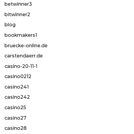
betwinner3
bitwinner2
blog
bookmakers1
bruecke-online.de
carstendaerr.de
casino-20-11-1
casino0212
casino241
casino242
casino25
casino27
casino28