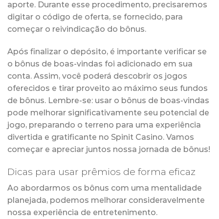
aporte. Durante esse procedimento, precisaremos
digitar o código de oferta, se fornecido, para
começar o reivindicação do bônus.
Após finalizar o depósito, é importante verificar se
o bônus de boas-vindas foi adicionado em sua
conta. Assim, você poderá descobrir os jogos
oferecidos e tirar proveito ao máximo seus fundos
de bônus. Lembre-se: usar o bônus de boas-vindas
pode melhorar significativamente seu potencial de
jogo, preparando o terreno para uma experiência
divertida e gratificante no Spinit Casino. Vamos
começar e apreciar juntos nossa jornada de bônus!
Dicas para usar prêmios de forma eficaz
Ao abordarmos os bônus com uma mentalidade
planejada, podemos melhorar consideravelmente
nossa experiência de entretenimento.